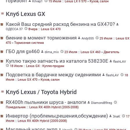
горизонт


Kilvap1
15 Июля
::
Lexus LX II 570
»
Кузов, салон
Клуб Lexus GX
menu
Какой Ваш средний расход бензина на GX470?


ОДЕССА 37
Вчера
::
Lexus GX 470
биение в момент торможения


Andy555
25 Июля
::
Lexus GX
470
»
Тормозная система
ГБО для gx460


dima_mix
23 Июля
::
Lexus GX 460
»
Двигатель
Куплю такую запчасть из каталога 538230Е

flashLAV

18 Июля
::
Lexus GX : Куплю-продам
Подсветка в бардачке между сидениями


flashLAV
18
Июля
::
Lexus GX 470
»
Кузов, салон
Клуб Lexus / Toyota Hybrid
menu
RX400h пыльники шруса - аналоги


Diamond89reg
Понедельник
::
Lexus RX 400h Hybrid (2005-2008)
Инвертор (проблемы,решения,обсуждение)


3naK
17
Июля
::
Lexus RX 400h Hybrid (2005-2008)
Масляный насос акпп

