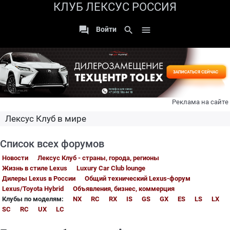
КЛУБ ЛЕКСУС РОССИЯ

search

Войти
Реклама на сайте
Лексус Клуб в мире
Список всех форумов
Новости
Лексус Клуб - страны, города, регионы
Жизнь в стиле Lexus
Luxury Car Club lounge
Дилеры Lexus в России
Общий технический Lexus-форум
Lexus/Toyota Hybrid
Объявления, бизнес, коммерция
Клубы по моделям:
NX
RC
RX
IS
GS
GX
ES
LS
LX
SC
RC
UX
LC