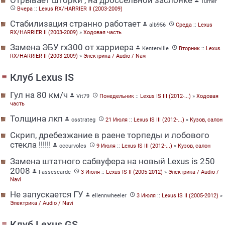
Отрывает шторки , на дроссельной заслонке

Turner

Вчера
::
Lexus RX/HARRIER II (2003-2009)
Стабилизация странно работает


alb956
Среда
::
Lexus
RX/HARRIER II (2003-2009)
»
Ходовая часть
Замена ЭБУ rx300 от харриера


Kenterville
Вторник
::
Lexus
RX/HARRIER II (2003-2009)
»
Электрика / Audio / Navi
Клуб Lexus IS
menu
Гул на 80 км/ч


Vit79
Понедельник
::
Lexus IS III (2012-...)
»
Ходовая
часть
Толщина лкп


osstrateg
21 Июля
::
Lexus IS III (2012-...)
»
Кузов, салон
Скрип, дребезжание в раене торпеды и лобового
стекла !!!!!!


occurvoles
9 Июля
::
Lexus IS III (2012-...)
»
Кузов, салон
Замена штатного сабвуфера на новый Lexus is 250
2008


Fassescarde
3 Июля
::
Lexus IS II (2005-2012)
»
Электрика / Audio /
Navi
Не запускается ГУ


ellennwheeler
3 Июля
::
Lexus IS II (2005-2012)
»
Электрика / Audio / Navi
Клуб Lexus GS
menu