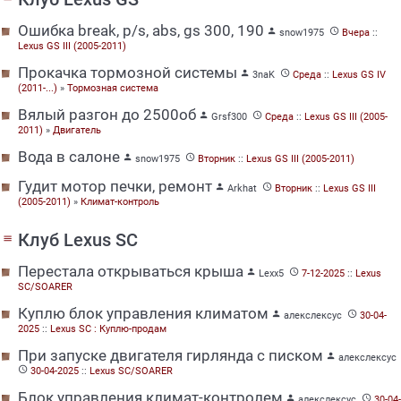
Ошибка break, p/s, abs, gs 300, 190


snow1975
Вчера
::
Lexus GS III (2005-2011)
Прокачка тормозной системы


3naK
Среда
::
Lexus GS IV
(2011-...)
»
Тормозная система
Вялый разгон до 2500об


Grsf300
Среда
::
Lexus GS III (2005-
2011)
»
Двигатель
Вода в салоне


snow1975
Вторник
::
Lexus GS III (2005-2011)
Гудит мотор печки, ремонт


Arkhat
Вторник
::
Lexus GS III
(2005-2011)
»
Климат-контроль
Клуб Lexus SC
menu
Перестала открываться крыша


Lexx5
7-12-2025
::
Lexus
SC/SOARER
Куплю блок управления климатом


алекслексус
30-04-
2025
::
Lexus SC : Куплю-продам
При запуске двигателя гирлянда с писком

алекслексус

30-04-2025
::
Lexus SC/SOARER
Блок управления климат-контролем


алекслексус
30-04-