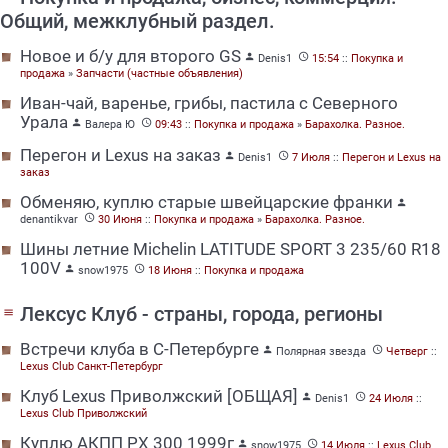
Общий, межклубный раздел.
Новое и б/у для второго GS


Denis1
15:54
::
Покупка и
продажа
»
Запчасти (частные объявления)
Иван-чай, варенье, грибы, пастила с Северного
Урала


Валера Ю
09:43
::
Покупка и продажа
»
Барахолка. Разное.
Перегон и Lexus на заказ


Denis1
7 Июля
::
Перегон и Lexus на
заказ
Обменяю, куплю старые швейцарские франки


denantikvar
30 Июня
::
Покупка и продажа
»
Барахолка. Разное.
Шины летние Michelin LATITUDE SPORT 3 235/60 R18
100V


snow1975
18 Июня
::
Покупка и продажа
Лексус Клуб - страны, города, регионы
menu
Встречи клуба в С-Петербурге


Полярная звезда
Четверг
::
Lexus Club Санкт-Петербург
Клуб Lexus Приволжский [ОБЩАЯ]


Denis1
24 Июля
::
Lexus Club Приволжский
Куплю АКПП РХ 300 1999г


snow1975
14 Июля
::
Lexus Club