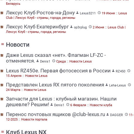
Беларусь
Лексус Клуб Ростов-на-Дону


Lexus3211
19 Июня
::
Lexus
Club | Лексус Клуб - страны, города, регионы
Лексус Клуб Екатеринбург


op3rplug
2 Июня
::
Lexus Club |
Лексус Клуб - страны, города, регионы
Новости
menu
Даже Lexus сказал «нет». Флагман LF-ZC -
отменяется.


Denis1
Среда
::
Новости Lexus
Lexus RZ450e. Первая фотосессия в России


RZ450
15 Апреля
::
Новости Lexus
Представлен Lexus RX пятого поколения


Leha-Lexus
24 Марта
::
Новости Lexus
Запчасти для Lexus : клубный магазин. Нашли
дешевле? Решим!


Denis1
6 Февраля
::
Новости клуба
Перенос почтовых ящиков @club-lexus.ru


DAGGER
11-
12-2025
::
Новости портала
Клуб Lexus NX
menu