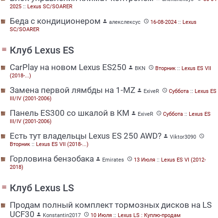
2025
::
Lexus SC/SOARER
Беда с кондиционером


алекслексус
16-08-2024
::
Lexus
SC/SOARER
Клуб Lexus ES
menu
CarPlay на новом Lexus ES250


BKN
Вторник
::
Lexus ES VII
(2018-...)
Замена первой лямбды на 1-MZ


ExiveR
Суббота
::
Lexus ES
III/IV (2001-2006)
Панель ES300 со шкалой в КМ


ExiveR
Суббота
::
Lexus ES
III/IV (2001-2006)
Есть тут владельцы Lexus ES 250 AWD?


Viktor3090
Вторник
::
Lexus ES VII (2018-...)
Горловина бензобака


Emirates
13 Июля
::
Lexus ES VI (2012-
2018)
Клуб Lexus LS
menu
Продам полный комплект тормозных дисков на LS
UCF30


Konstantin2017
10 Июля
::
Lexus LS : Куплю-продам