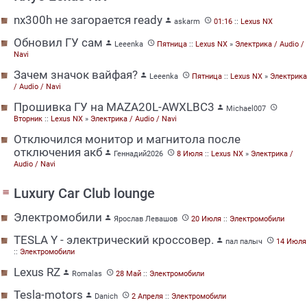
nx300h не загорается ready


askarm
01:16
::
Lexus NX
Обновил ГУ сам


Leeenka
Пятница
::
Lexus NX
»
Электрика / Audio /
Navi
Зачем значок вайфая?


Leeenka
Пятница
::
Lexus NX
»
Электрика
/ Audio / Navi
Прошивка ГУ на MAZA20L-AWXLBC3


Michael007
Вторник
::
Lexus NX
»
Электрика / Audio / Navi
Отключился монитор и магнитола после
отключения акб


Геннадий2026
8 Июля
::
Lexus NX
»
Электрика /
Audio / Navi
Luxury Car Club lounge
menu
Электромобили


Ярослав Левашов
20 Июля
::
Электромобили
TESLA Y - электрический кроссовер.


пал палыч
14 Июля
::
Электромобили
Lexus RZ


Romalas
28 Май
::
Электромобили
Tesla-motors


Danich
2 Апреля
::
Электромобили