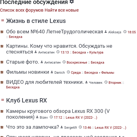
Последние обсуждения

Список всех форумов
Найти все новые
Жизнь в стиле Lexus
menu
Обо всем №640 ЛетнеТрудоголическая


Aleksejs
18:05
::
Беседка
Картины. Кому что нравится. Обсуждать не
стесняться


Антисатин
13:13
::
Беседка
»
Культура
Старые фото.


Антисатин
Воскресенье
::
Беседка
Фильмы новинки


Danich
Среда
::
Беседка
»
Фильмы
ВИДЕО для любителей техники.


Человек
Вторник
::
Беседка
Клуб Lexus RX
menu
Камеры кругового обзора Lexus RX 300 (V
поколения)


Bizev
17:12
::
Lexus RX V (2022- ..)
Что это за лампочка?


Serge69
13:46
::
Lexus RX V (2022- ..)