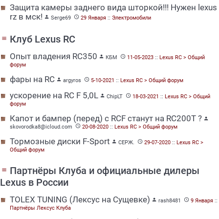
Защита камеры заднего вида шторкой!!! Нужен lexus
rz в мск!


Serge69
29 Января
::
Электромобили
Клуб Lexus RC
menu
Опыт владения RC350


КБМ
11-05-2023
::
Lexus RC > Общий
форум
фары на RC


argyros
5-10-2021
::
Lexus RC > Общий форум
ускорение на RC F 5,0L


ChipLT
18-03-2021
::
Lexus RC > Общий
форум
Капот и бампер (перед) с RCF станут на RC200T ?


skovorodka8@icloud.com
20-08-2020
::
Lexus RC > Общий форум
Тормозные диски F-Sport


СЕРЖ.
29-07-2020
::
Lexus RC >
Общий форум
Партнёры Клуба и официальные дилеры
menu
Lexus в России
TOLEX TUNING (Лексус на Сущевке)


rash8481
9 Января
::
Партнёры Лексус Клуба