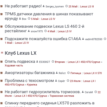
Не работает радио!


Sergey_tyumen
25 Май
::
Lexus LS III
TPMS датчики давления в шинах показывают
ерунду


Box
5 Май
::
Lexus LS IV
Обслуживание подвески Lexus LS 460 2-й
рестайлинг


snow1975
4 Май
::
Lexus LS IV
Подскажите пожалуйста ошибка С1А6А


vadim8782550
1 Май
::
Lexus LS IV
Клуб Lexus LX
menu
Опять подвеска


ES300GT
Вторник
::
Lexus LX I 450/470/Cygnus
»
Ходовая часть
Амортизаторы багажника


Relict
Пятница
::
Lexus LX II 570
Проблема с техосмотром


Серёг
23 Июля
::
Lexus LX I
450/470/Cygnus
»
Курилка
Не работает гидроусилитель тормозов.


СегаМ
22
Июля
::
Lexus LX I 450/470/Cygnus
»
Тормозная система
Спинку переднего сиденья LX570 разложить в