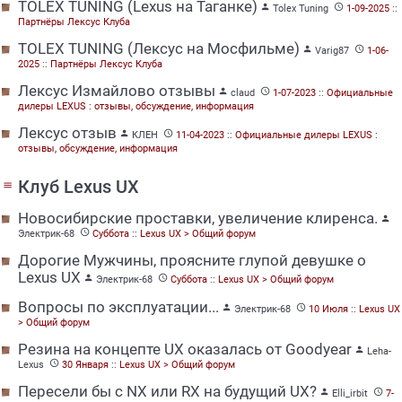
TOLEX TUNING (Lexus на Таганке)


Tolex Tuning
1-09-2025
::
Партнёры Лексус Клуба
TOLEX TUNING (Лексус на Мосфильме)


Varig87
1-06-
2025
::
Партнёры Лексус Клуба
Лексус Измайлово отзывы


claud
1-07-2023
::
Официальные
дилеры LEXUS : отзывы, обсуждение, информация
Лексус отзыв


КЛЕН
11-04-2023
::
Официальные дилеры LEXUS :
отзывы, обсуждение, информация
Клуб Lexus UX
menu
Новосибирские проставки, увеличение клиренса.


Электрик-68
Суббота
::
Lexus UX > Общий форум
Дорогие Мужчины, проясните глупой девушке о
Lexus UX


Электрик-68
Суббота
::
Lexus UX > Общий форум
Вопросы по эксплуатации...


Электрик-68
10 Июля
::
Lexus UX
> Общий форум
Резина на концепте UX оказалась от Goodyear

Leha-

Lexus
30 Января
::
Lexus UX > Общий форум
Пересели бы с NX или RX на будущий UX?


Elli_irbit
7-