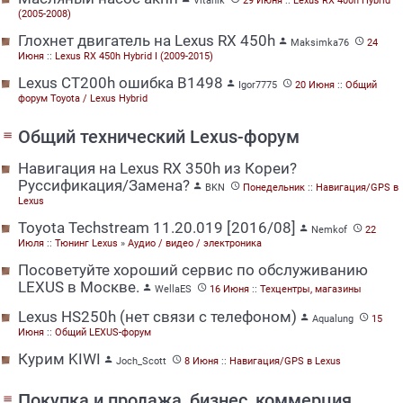
Vitanik
29 Июня
::
Lexus RX 400h Hybrid
(2005-2008)
Глохнет двигатель на Lexus RX 450h


Maksimka76
24
Июня
::
Lexus RX 450h Hybrid I (2009-2015)
Lexus CT200h ошибка В1498


Igor7775
20 Июня
::
Общий
форум Toyota / Lexus Hybrid
Общий технический Lexus-форум
menu
Навигация на Lexus RX 350h из Кореи?
Руссификация/Замена?


BKN
Понедельник
::
Навигация/GPS в
Lexus
Toyota Techstream 11.20.019 [2016/08]


Nemkof
22
Июля
::
Тюнинг Lexus
»
Аудио / видео / электроника
Посоветуйте хороший сервис по обслуживанию
LEXUS в Москве.


WellaES
16 Июня
::
Техцентры, магазины
Lexus HS250h (нет связи с телефоном)


Aqualung
15
Июня
::
Общий LEXUS-форум
Курим KIWI


Joch_Scott
8 Июня
::
Навигация/GPS в Lexus
Покупка и продажа, бизнес, коммерция.
menu