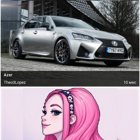
Azer
Theo3Lopez
10 мес