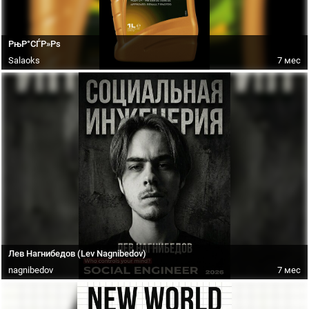
РњР°СЃР»Рѕ
Salaoks
7 мес
Лев Нагнибедов (Lev Nagnibedov)
nagnibedov
7 мес