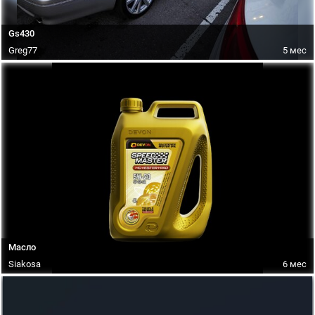
Gs430
Greg77
5 мес
Масло
Siakosa
6 мес