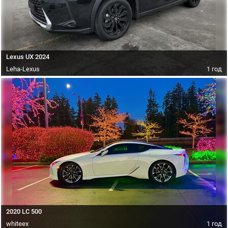
Lexus UX 2024
Leha-Lexus
1 год
2020 LC 500
whiteex
1 год