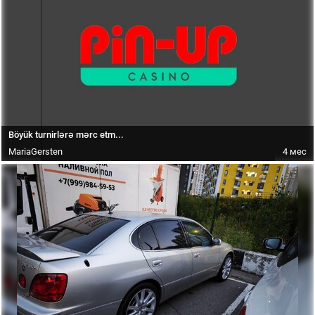
Böyük turnirlərə mərc etm...
MariaGersten
4 мес