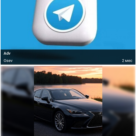
Adv
Osev
2 мес