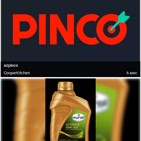
azpinco
CooperKitchen
6 мес