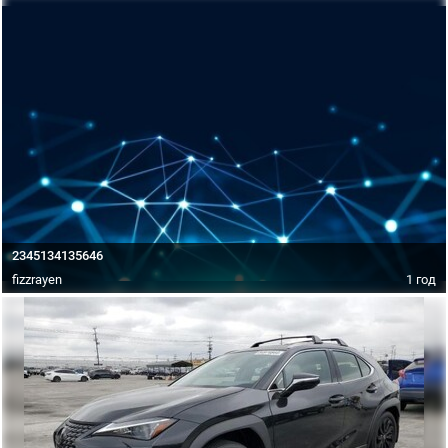
2345134135646
fizzrayen
1 год