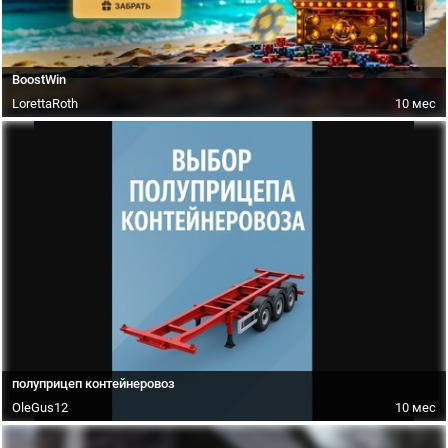
BoostWin
LorettaRoth
10 мес
полуприцеп контейнеровоз
OleGus12
10 мес