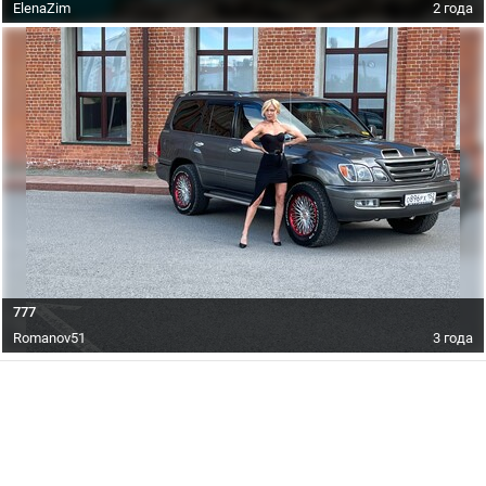
ElenaZim
2 года
777
Romanov51
3 года
©
Клуб Лексус Россия
2004- 2026
0.0220, 7