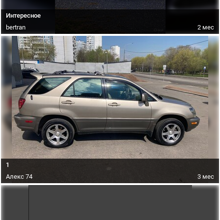
Интересное
bertran
2 мес
1
Алекс 74
3 мес