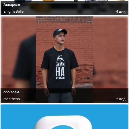
Акварель
EnigmaBelle
4 дня
обо всём
merkbess
2 нед