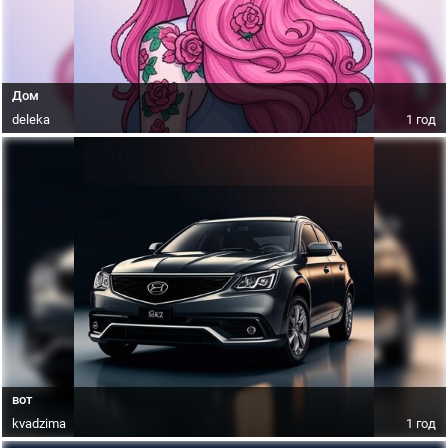
Дом
deleka
1 год
вот
kvadzima
1 год