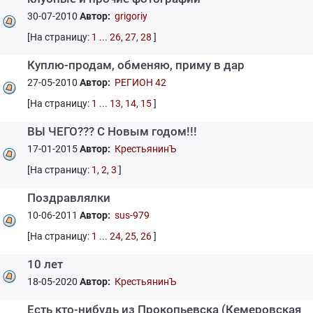
30-07-2010
Автор:
grigoriy
[На страницу:
1
...
26
,
27
,
28
]
Куплю-продам, обменяю, приму в дар
27-05-2010
Автор:
РЕГИОН 42
[На страницу:
1
...
13
,
14
,
15
]
ВЫ ЧЕГО??? С Новым годом!!!
17-01-2015
Автор:
КрестьянинЪ
[На страницу:
1
,
2
,
3
]
Поздравлялки
10-06-2011
Автор:
sus-979
[На страницу:
1
...
24
,
25
,
26
]
10 лет
18-05-2020
Автор:
КрестьянинЪ
Есть кто-нибудь из Прокопьевска (Кемеровская