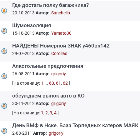
Где достать полку багажника?
20-10-2013
Автор:
Sanchello
Шумоизоляция
15-10-2013
Автор:
Yamato30
НАЙДЕНЫ Номерной ЗНАК у460вк142
29-07-2013
Автор:
Corollas
Алкогольные предпочтения
26-08-2011
Автор:
grigoriy
[На страницу:
1
...
60
,
61
,
62
]
обсуждаем рынок авто в КО
30-11-2012
Автор:
grigoriy
[На страницу:
1
,
2
,
3
,
4
]
День ВМФ в Нске. База Торпедных катеров МАЯК
2-08-2011
Автор:
grigoriy