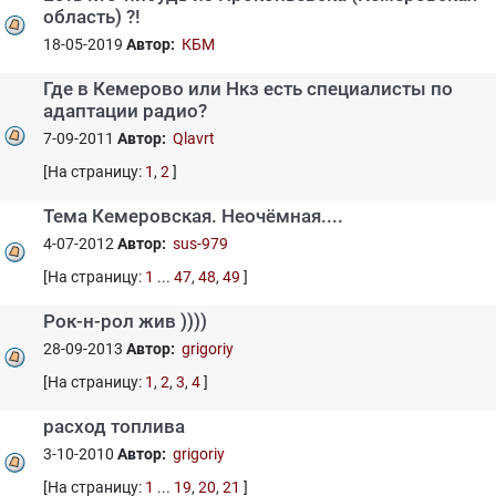
область) ?!
18-05-2019
Автор:
КБМ
Где в Кемерово или Нкз есть специалисты по
адаптации радио?
7-09-2011
Автор:
Qlavrt
[На страницу:
1
,
2
]
Тема Кемеровская. Неочёмная....
4-07-2012
Автор:
sus-979
[На страницу:
1
...
47
,
48
,
49
]
Рок-н-рол жив ))))
28-09-2013
Автор:
grigoriy
[На страницу:
1
,
2
,
3
,
4
]
расход топлива
3-10-2010
Автор:
grigoriy
[На страницу:
1
...
19
,
20
,
21
]