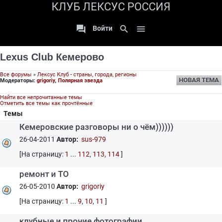
КЛУБ ЛЕКСУС РОССИЯ

search

Войти
Lexus Club Кемерово
Все форумы
»
Лексус Клуб - страны, города, регионы
НОВАЯ ТЕМА
Модераторы:
grigoriy
,
Полярная звезда
Найти все непрочитанные темы
Отметить все темы как прочтённые
Темы
Кемеровские разговоры ни о чём))))))
26-04-2011
Автор:
sus-979
[На страницу:
1
...
112
,
113
,
114
]
ремонт и ТО
26-05-2010
Автор:
grigoriy
[На страницу:
1
...
9
,
10
,
11
]
клубные и прочие фотографии