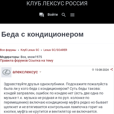
КЛУБ ЛЕКСУС РОССИЯ

search

Войти
Беда с кондиционером
Все форумы
»
Клуб Lexus SC
»
Lexus SC/SOARER
Модераторы:
Box
,
snow1975
Правила форумов
Ссылка на тему

15-08-2024

алекслексус
Здравствуйте друзья одноклубники. Подскажите пожалуйста
была ли у кого беда с кондиционером? Суть беды такова:
кондей заправлен, ошибок по кондею нет (есть две одна по
музыке т.к. музыка не родная и по рул. колонке по
перемещению) включаю кондиционер муфта редко но бывает
щелкнет и не втягивается контрольная лампочка горит на
кнопке, муфта не крутится и вентилятор не включается.