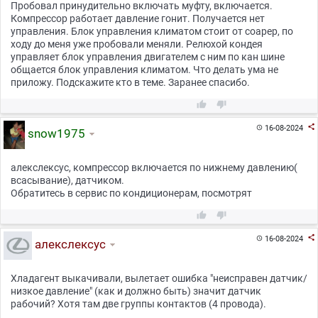
Пробовал принудительно включать муфту, включается.
Компрессор работает давление гонит. Получается нет
управления. Блок управления климатом стоит от соарер, по
ходу до меня уже пробовали меняли. Релюхой кондея
управляет блок управления двигателем с ним по кан шине
общается блок управления климатом. Что делать ума не
приложу. Подскажите кто в теме. Заранее спасибо.



16-08-2024

snow1975
алекслексус, компрессор включается по нижнему давлению(
всасывание), датчиком.
Обратитесь в сервис по кондиционерам, посмотрят



16-08-2024

алекслексус
Хладагент выкачивали, вылетает ошибка "неисправен датчик/
низкое давление" (как и должно быть) значит датчик
рабочий? Хотя там две группы контактов (4 провода).