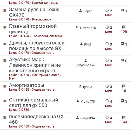
Lexus GX 470 » Климат-контроль
Замена руля на Lexus


message
2
1
Серёг
GX470
мес
Lexus GX 470 » Кузов, салон
Главный тормозной


message
3
TUMEN470
цилиндр
мес
128
Lexus GX 470 » Тормозная система
Друзья, требуется ваша


message
3
1
RKM
помощь по высоте GX
мес
Lexus GX 470 » Ходовая часть
Акустика Марк


message
3
0
Левинсон хрипит и не
мес
89246661676
качественно играет
Lexus GX 460 » Электрика / Audio /
Navi
Амортизаторы


message
3
Igor23
Lexus GX 460 » Ходовая часть
мес
18
Оптика(нормальный


message
4
3
Vicvic470
свет) для gx 550
мес
Lexus GX 550
пневмоподвеска на GX


message
4
SergoBSA
460
мес
144
Lexus GX 460 » Ходовая часть