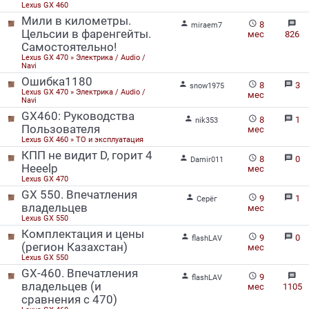
Lexus GX 460
Мили в километры.


message
8
miraem7
Цельсии в фаренгейты.
мес
826
Самостоятельно!
Lexus GX 470 » Электрика / Audio /
Navi
Ошибка1180


message
8
3
snow1975
Lexus GX 470 » Электрика / Audio /
мес
Navi
GX460: Руководства


message
8
1
nik353
Пользователя
мес
Lexus GX 460 » ТО и эксплуатация
КПП не видит D, горит 4


message
8
0
Damir011
Heeelp
мес
Lexus GX 470
GX 550. Впечатления


message
9
1
Серёг
владельцев
мес
Lexus GX 550
Комплектация и цены


message
9
0
flashLAV
(регион Казахстан)
мес
Lexus GX 550
GX-460. Впечатления


message
9
flashLAV
владельцев (и
мес
1105
сравнения с 470)