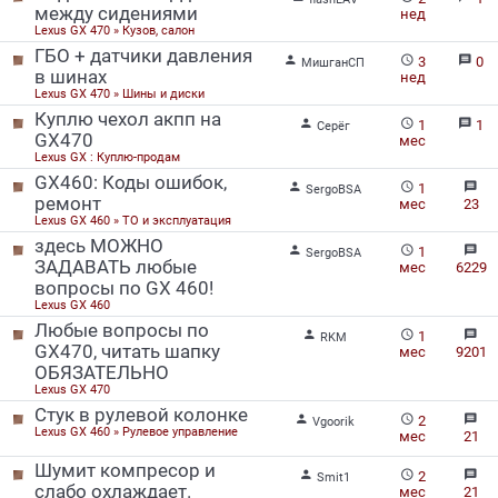
между сидениями
нед
Lexus GX 470 » Кузов, салон
ГБО + датчики давления


message
3
0
МишганСП
в шинах
нед
Lexus GX 470 » Шины и диски
Куплю чехол акпп на


message
1
1
Серёг
GX470
мес
Lexus GX : Куплю-продам
GX460: Коды ошибок,


message
1
SergoBSA
ремонт
мес
23
Lexus GX 460 » ТО и эксплуатация
здесь МОЖНО


message
1
SergoBSA
ЗАДАВАТЬ любые
мес
6229
вопросы по GX 460!
Lexus GX 460
Любые вопросы по


message
1
RKM
GX470, читать шапку
мес
9201
ОБЯЗАТЕЛЬНО
Lexus GX 470
Стук в рулевой колонке


message
2
Vgoorik
Lexus GX 460 » Рулевое управление
мес
21
Шумит компресор и


message
2
Smit1
слабо охлаждает.
мес
21