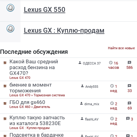
Lexus GX 550
Lexus GX : Куплю-продам
Найти все новые
Последние обсуждения
Какой Ваш средний


message
16
ОДЕССА 37
расход бензина на
часов
586
GX470?
Lexus GX 470
биение в момент


message
1
Andy555
торможения
нед
33
Lexus GX 470 » Тормозная система
ГБО для gx460


message
2
dima_mix
Lexus GX 460 » Двигатель
нед
69
Куплю такую запчасть


message
2
3
flashLAV
из каталога 538230Е
нед
Lexus GX : Куплю-продам
Подсветка в бардачке


message
2
1
flashLAV