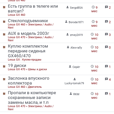
Lexus GX 460
Есть группа в телеге или


message
9
2
SergoBSA
ватсап?
мес
Lexus GX 460
Стеклоподъемники


message
9
2
Boroda1871
Lexus GX 460 » Электрика / Audio /
мес
Navi
AUX в модель 2003г


message
10
3
zmey2419
Lexus GX 470 » Электрика / Audio /
мес
Navi
Куплю комплектом


message
10
0
Alex-rally
передние сиденья
мес
GX460/470
Lexus GX : Куплю-продам
19 диски


message
10
1
Серёг
Lexus GX 470 » Шины и диски
мес
Заслонка впускного


message
10
4
коллектора
мес
Lucky-tomsk79
Lexus GX 460 » Двигатель
Пропали в компьютере


message
10
1
RKM
сохраненные записи
мес
замены масла, и т.п
Lexus GX 470 » Электрика / Audio /
Navi