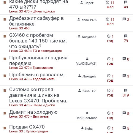
какие диски подходят на


message
11
Серёг
470-ый????
мес
49
Lexus GX 470 » Шины и диски
Дребезжит сабвуфер в


message
11
3
snow1975
багажнике
мес
Lexus GX 460
GX460 c пробегом


message
1
Sanych65
больше 140-150 тыс км,
год
79
что ожидать?
Lexus GX 460 » ТО и эксплуатация
Пробуксовывает задняя


message
1
0
передача
год
VLADISLAV21
Lexus GX 470 » Трансмиссия
Проблемы с развалом.


message
1
3
Лиходей
Lexus GX 470 » Ходовая часть
год
Система контроля


message
1
flashLAV
давления в шинах на
год
319
Lexus GX470. Проблема.
Lexus GX 470 » Шины и диски
Дымит на холодную


message
1
5
Lexus GX 470 » Двигатель
год
DarkSideMoon
Продам GX470


message
1
5
Koha
Lexus GX : Куплю-продам
год