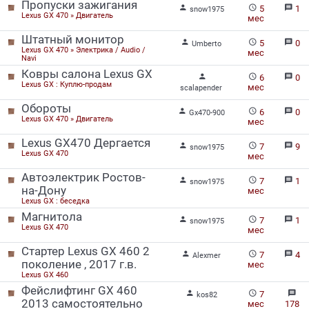
Пропуски зажигания


message
5
1
snow1975
Lexus GX 470 » Двигатель
мес
Штатный монитор


message
5
0
Umberto
Lexus GX 470 » Электрика / Audio /
мес
Navi
Ковры салона Lexus GX


message
6
0
Lexus GX : Куплю-продам
мес
scalapender
Обороты


message
6
0
Gx470-900
Lexus GX 470 » Двигатель
мес
Lexus GX470 Дергается


message
7
9
snow1975
Lexus GX 470
мес
Автоэлектрик Ростов-


message
7
1
snow1975
на-Дону
мес
Lexus GX : беседка
Магнитола


message
7
1
snow1975
Lexus GX 470
мес
Стартер Lexus GX 460 2


message
7
4
Alexmer
поколение , 2017 г.в.
мес
Lexus GX 460
Фейслифтинг GX 460


message
7
kos82
2013 самостоятельно
мес
178