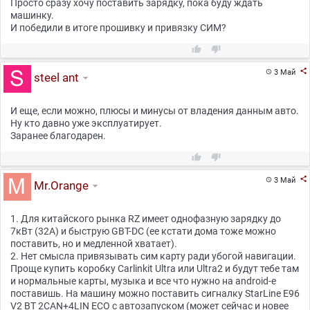
Просто сразу хочу поставить зарядку, пока буду ждать
машинку.
И победили в итоге прошивку и привязку СИМ?



3 Май

steel ant
И еще, если можно, плюсы и минусы от владения данным авто.
Ну кто давно уже эксплуатирует.
Заранее благодарен.



3 Май

Mr.Orange
1. Для китайского рынка RZ имеет однофазную зарядку до
7кВт (32А) и быструю GBT-DC (ее кстати дома тоже можно
поставить, но и медленной хватает).
2. Нет смысла привязывать сим карту ради убогой навигации.
Проще купить коробку Carlinkit Ultra или Ultra2 и будут тебе там
и нормальные карты, музыка и все что нужно на android-е
поставишь. На машину можно поставить сигналку StarLine E96
V2 BT 2CAN+4LIN ECO с автозапуском (может сейчас и новее