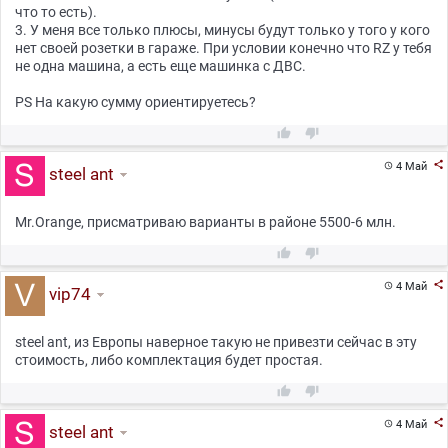
что то есть).
3. У меня все только плюсы, минусы будут только у того у кого
нет своей розетки в гараже. При условии конечно что RZ у тебя
не одна машина, а есть еще машинка c ДВС.
PS На какую сумму ориентируетесь?



4 Май

steel ant
Mr.Orange, присматриваю варианты в районе 5500-6 млн.



4 Май

vip74
steel ant, из Европы наверное такую не привезти сейчас в эту
стоимость, либо комплектация будет простая.



4 Май

steel ant