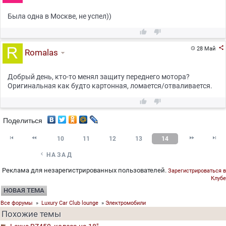
Была одна в Москве, не успел))



28 Май

Romalas
Добрый день, кто-то менял защиту переднего мотора?
Оригинальная как будто картонная, ломается/отваливается.


Поделиться




10
11
12
13
14

НАЗАД
Реклама для незарегистрированных пользователей.
Зарегистрироваться в
Клубе
НОВАЯ ТЕМА
Все форумы
»
Luxury Car Club lounge
»
Электромобили
Похожие темы