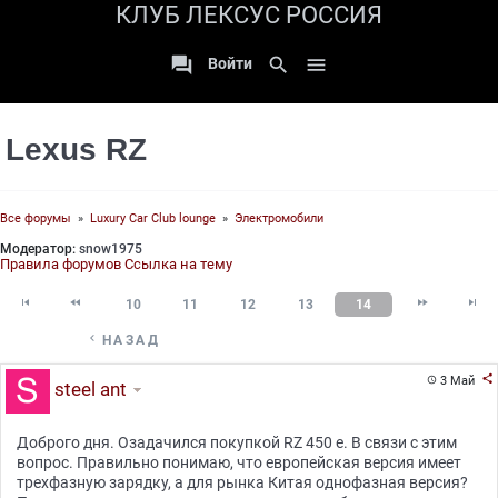
КЛУБ ЛЕКСУС РОССИЯ

search

Войти
Lexus RZ
Все форумы
»
Luxury Car Club lounge
»
Электромобили
Модератор:
snow1975
Правила форумов
Ссылка на тему




10
11
12
13
14

НАЗАД

3 Май

steel ant
Доброго дня. Озадачился покупкой RZ 450 e. В связи с этим
вопрос. Правильно понимаю, что европейская версия имеет
трехфазную зарядку, а для рынка Китая однофазная версия?