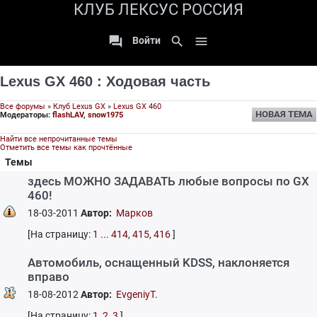
КЛУБ ЛЕКСУС РОССИЯ

search

Войти
Lexus GX 460
:
Ходовая часть
Все форумы
»
Клуб Lexus GX
»
Lexus GX 460
НОВАЯ ТЕМА
Модераторы:
flashLAV
,
snow1975
Найти все непрочитанные темы
Отметить все темы как прочтённые
Темы
здесь МОЖНО ЗАДАВАТЬ любые вопросы по GX
460!
18-03-2011
Автор:
Марков
[На страницу:
1
...
414
,
415
,
416
]
Автомобиль, оснащенный KDSS, наклоняется
вправо
18-08-2012
Автор:
EvgeniyT.
[На страницу:
1
,
2
,
3
]