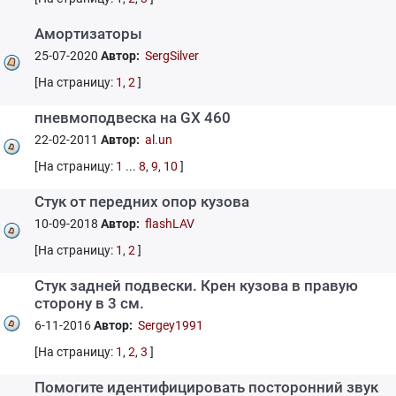
Амортизаторы
25-07-2020
Автор:
SergSilver
[На страницу:
1
,
2
]
пневмоподвеска на GX 460
22-02-2011
Автор:
al.un
[На страницу:
1
...
8
,
9
,
10
]
Стук от передних опор кузова
10-09-2018
Автор:
flashLAV
[На страницу:
1
,
2
]
Стук задней подвески. Крен кузова в правую
сторону в 3 см.
6-11-2016
Автор:
Sergey1991
[На страницу:
1
,
2
,
3
]
Помогите идентифицировать посторонний звук