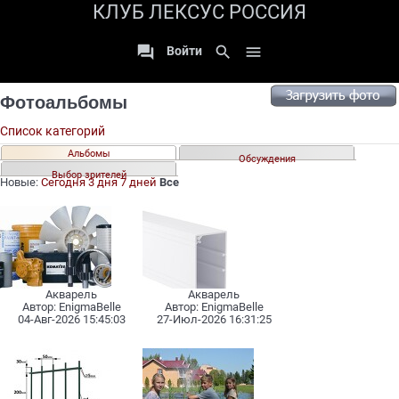
КЛУБ ЛЕКСУС РОССИЯ

search

Войти
Фотоальбомы
Список категорий
Альбомы
Обсуждения
Выбор зрителей
Новые:
Сегодня
3 дня
7 дней
Все
Акварель
Акварель
Автоp:
EnigmaBelle
Автоp:
EnigmaBelle
04-Авг-2026 15:45:03
27-Июл-2026 16:31:25