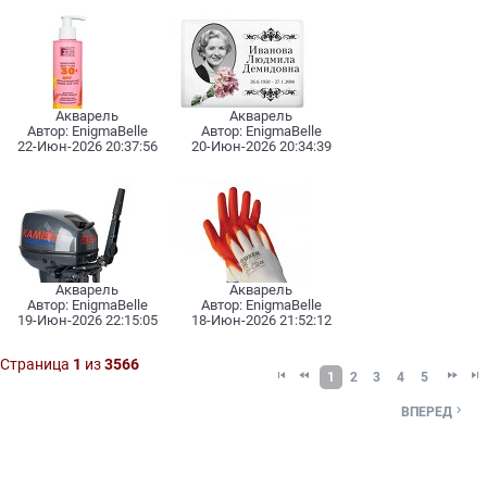
Акварель
Акварель
Автоp:
EnigmaBelle
Автоp:
EnigmaBelle
22-Июн-2026 20:37:56
20-Июн-2026 20:34:39
Акварель
Акварель
Автоp:
EnigmaBelle
Автоp:
EnigmaBelle
19-Июн-2026 22:15:05
18-Июн-2026 21:52:12
Страница
1
из
3566




1
2
3
4
5

ВПЕРЕД