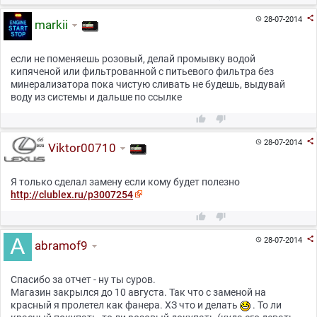

28-07-2014

markii
если не поменяешь розовый, делай промывку водой
кипяченой или фильтрованной с питьевого фильтра без
минерализатора пока чистую сливать не будешь, выдувай
воду из системы и дальше по ссылке



28-07-2014

Viktor00710
Я только сделал замену если кому будет полезно
http://clublex.ru/p3007254



28-07-2014

abramof9
Спасибо за отчет - ну ты суров.
Магазин закрылся до 10 августа. Так что с заменой на
красный я пролетел как фанера. ХЗ что и делать
. То ли