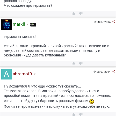
розового и воду.
Что скажете про термостат?



28-07-2014

markii
термостат менять!
если был залит красный заливай красный! такие скачки ни к
чему, разный состав, разные защитные механизмы, ну и
экономия - куда девать купленный?



28-07-2014

abramof9
Ну лоханулся я, что еще можно тут сказать...
Термостат заказал. В магазин попробую дозвониться с
просьбой поменять на красный - если согласятся, то поменяю,
если нет - то буду тут барыжить розовым фризом
Фотки вечером все-таки выложу - а то я уже сам себе не верю.

