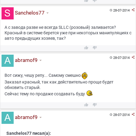



28-07-2014

Sanchelos77
А с завода разве не всегда SLLC (розовый) заливается?
Красный в системе берется уже при некоторых манипуляциях с
авто предыдущих хозяев, так?



28-07-2014

abramof9
Вот сижу, чешу репу... Самому смешно
Заказал красный, так как действительно проще будет
обновить старый.
Сейчас тему по продаже создавать буду



28-07-2014

abramof9
Sanchelos77 писал(а):