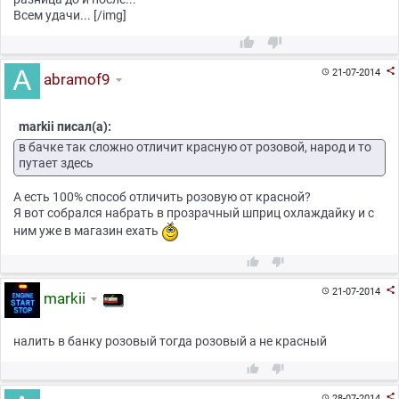
Всем удачи... [/img]



21-07-2014

abramof9
markii писал(а):
в бачке так сложно отличит красную от розовой, народ и то
путает здесь
А есть 100% способ отличить розовую от красной?
Я вот собрался набрать в прозрачный шприц охлаждайку и с
ним уже в магазин ехать



21-07-2014

markii
налить в банку розовый тогда розовый а не красный



28-07-2014
