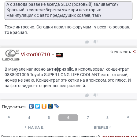
А с завода разве не всегда SLLC (розовый) заливается?
Красный в системе берется уже при некоторых
манипуляциях с авто предыдущих хозяев, так?
Тоже интресно. Сегодня лазил по форумам - у всех то розовая,
то красная.



28-07-2014

Viktor00710
В мануале написано антифриз sllc, я использовал концентрат
0888901005 Toyota SUPER LONG LIFE COOLANT есть готовый,
номер не знаю. Концентрат этикетки на японском, это плюс. И
на фото видно что цвет вышел розовый.


Поделиться


4
5
6
7
8


НАЗАД
ВПЕРЕД
Реклама для незарегистрированных пользователей.