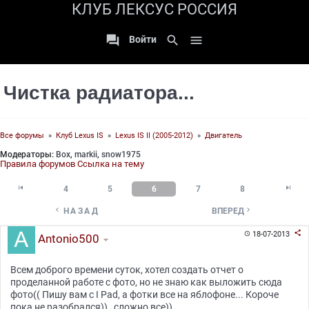
КЛУБ ЛЕКСУС РОССИЯ

search

Войти
Чистка радиатора...
Все форумы
»
Клуб Lexus IS
»
Lexus IS II (2005-2012)
»
Двигатель
Модераторы:
Box
,
markii
,
snow1975
Правила форумов
Ссылка на тему


4
5
6
7
8


НАЗАД
ВПЕРЕД

18-07-2013

Antonio500
Всем доброго времени суток, хотел создать отчет о
проделанной работе с фото, но не знаю как выложить сюда
фото(( Пишу вам с I Pad, а фотки все на яблофоне... Короче
пока не разобрался)) , сложно все))