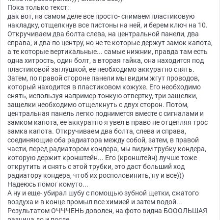
Пока только текст:
дак вот, на самом деле все просто- снимаем пластиковую
накладку, отщелкнув все пистоны на ней, и берем ключ на 10.
Откручиваем два болта слева, на центральной панели, два
справа, и два по центру, но не те которые держут замок капота,
а те которые вертикальные... самые нижнии, правда там есть
одна хитрость, один болт, а вторая гайка, она находится под
пластиковой заглушкой, ее необходимо аккуратно снять.
Затем, по правой стороне панели мы видим жгут проводов,
который находится в пластиковом кожухе. Его необходимо
снять, используя например тонкую отвертку, три защелки,
защелки необходимо отщелкнуть с двух сторон. Потом,
центральная панель легко поднимется вместе с сигналами и
замком капота, ее аккуратно я увел в право не отцепляя трос
замка капота. Откручиваем два болта, слева и справа,
соединяющие оба радиатора между собой, затем, в правой
части, перед радиатором кондера, мы видим трубку кондера,
которую держит кронштейн... Его (кронштейн) лучше тоже
открутить и снять с этой трубки, это даст больший ход
радиатору кондера, чтоб их росполовинить, ну и все)))
Надеюсь помог комуто...
А ну и еще- убирал шубу с помощью зубной щетки, сжатого
воздуха и в конце промыл все химией и затем водой...
Результатом ОЧЧЧЕНЬ доволен, на фото видна БОООЛЬШАЯ
разница до и после...