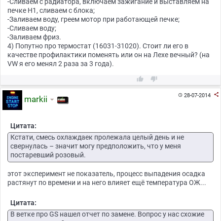
-Сливаем с радиатора, включаем зажигание и выставляем на
печке Н1, сливаем с блока;
-Заливаем воду, греем мотор при работающей печке;
-Сливаем воду;
-Заливаем фриз.
4) Попутно про термостат (16031-31020). Стоит ли его в
качестве профилактики поменять или он на Лехе вечный? (на
VW я его менял 2 раза за 3 года).



28-07-2014

markii
Цитата:
Кстати, смесь охлаждаек пролежала целый день и не
свернулась – значит могу предположить, что у меня
постаревший розовый.
этот эксперимент не показатель, процесс выпадения осадка
растянут по времени и на него влияет ещё температура ОЖ...
Цитата:
В ветке про GS нашел отчет по замене. Вопрос у нас схожие