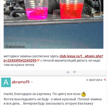
методика замены расписана здесь
club-lexus.ru/f...wtopic.php?
p=2243395#2243395
с печкой манипуляций делать не надо
там не крана печки



28-07-2014

abramof9
markii, благодарю за картинку. По цвету все ясно
Фотки выкладывать не буду - у меня красный. Полная замена
и все дела... Вечером буду заказывать вторую баклажку