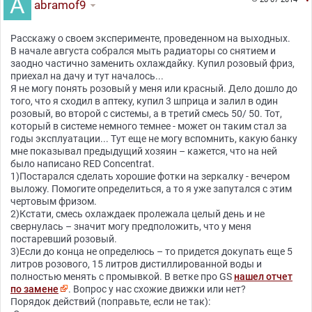
abramof9
Расскажу о своем эксперименте, проведенном на выходных.
В начале августа собрался мыть радиаторы со снятием и
заодно частично заменить охлаждайку. Купил розовый фриз,
приехал на дачу и тут началось...
Я не могу понять розовый у меня или красный. Дело дошло до
того, что я сходил в аптеку, купил 3 шприца и залил в один
розовый, во второй с системы, а в третий смесь 50/ 50. Тот,
который в системе немного темнее - может он таким стал за
годы эксплуатации... Тут еще не могу вспомнить, какую банку
мне показывал предыдущий хозяин – кажется, что на ней
было написано RED Concentrat.
1)Постарался сделать хорошие фотки на зеркалку - вечером
выложу. Помогите определиться, а то я уже запутался с этим
чертовым фризом.
2)Кстати, смесь охлаждаек пролежала целый день и не
свернулась – значит могу предположить, что у меня
постаревший розовый.
3)Если до конца не определюсь – то придется докупать еще 5
литров розового, 15 литров дистиллированной воды и
полностью менять с промывкой. В ветке про GS
нашел отчет
по замене
. Вопрос у нас схожие движки или нет?
Порядок действий (поправьте, если не так):