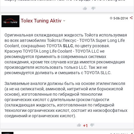



5-06-2014

Tolex Tuning Aktiv
Оригинальная охлаждающая жидкость Тойота используемая
во всех автомобилях Тойота/Лексус - TOYOTA Super Long Life
Coolant, сокращённо TOYOTA
SLLC
, по цвету розовая.
Красную TOYOTA Long Life Coolant - TOYOTA LLC не
рекомендуется применять в современных системах
охлаждения, кроме тех случаев когда имеется рекомендация
производителя использовать только LLC. Так же не
рекомендуется доливать и смешивать с TOYOTA SLLC.
Заливаемые аналоги должны быть на основе этиленгликоля
(а не на силикатной, аминовой, нитритной или борнокислой
основе), изготовленные по гибридной технологии
органических кислот с длительным сроком годности
(охлаждающая жидкость, изготовленная по гибридной
технологии органических кислот, состоит из низкофосфатных
соединений и органических кислот).


+1