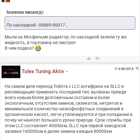
lourenso писал(а):
...
По накладной - 08889-80017...
Мыли на Мосфильме радиатор, по накладной залили ту же
жидкость, в горловину не смотрел
В чем подвох?



6-06-2014

Tolex Tuning Aktiv
На самом деле переход Тойота с LLC антифриза на SLLC и
рекомендация применять последний тип, вызваны прежде
всего новым более долговечным составом и более
экологичным, отсутствие аминов, силикатов, нитритов и
минимальное количество низкофосфатных соединений и
органических кислот, легче утилизируются и при попадании в
почву не наносят большого урона природе. Срок службы при
этом LLC составляет 40000км, SLLC при первой заводской
заливке 160000км и далее замена каждые 80000км.