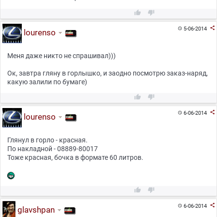



5-06-2014

lourenso
Меня даже никто не спрашивал)))
Ок, завтра гляну в горлышко, и заодно посмотрю заказ-наряд,
какую залили по бумаге)



6-06-2014

lourenso
Глянул в горло - красная.
По накладной - 08889-80017
Тоже красная, бочка в формате 60 литров.



6-06-2014

glavshpan