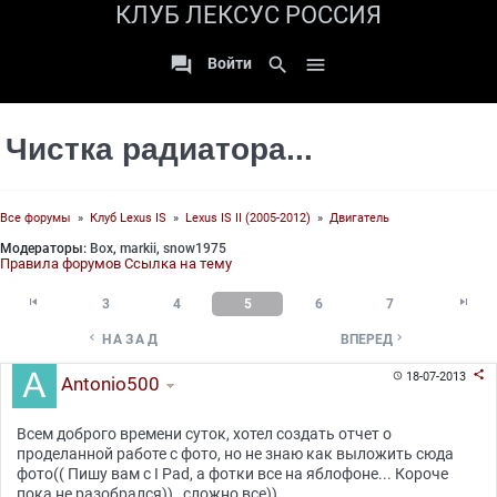
КЛУБ ЛЕКСУС РОССИЯ

search

Войти
Чистка радиатора...
Все форумы
»
Клуб Lexus IS
»
Lexus IS II (2005-2012)
»
Двигатель
Модераторы:
Box
,
markii
,
snow1975
Правила форумов
Ссылка на тему


3
4
5
6
7


НАЗАД
ВПЕРЕД

18-07-2013

Antonio500
Всем доброго времени суток, хотел создать отчет о
проделанной работе с фото, но не знаю как выложить сюда
фото(( Пишу вам с I Pad, а фотки все на яблофоне... Короче
пока не разобрался)) , сложно все))