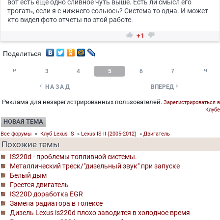
вот есть еще одно сливное чуть выше. Есть ли смысл его
трогать, если я с нижнего сольюсь? Система то одна. И может
кто видел фото отчеты по этой работе.


+1
Поделиться


3
4
5
6
7


НАЗАД
ВПЕРЕД
Реклама для незарегистрированных пользователей.
Зарегистрироваться в
Клубе
НОВАЯ ТЕМА
Все форумы
»
Клуб Lexus IS
»
Lexus IS II (2005-2012)
»
Двигатель
Похожие темы
IS220d - проблемы топливной системы.
Металлический треск/"дизельный звук" при запуске
Белый дым
Греется двигатель
IS220D доработка EGR
Замена радиатора в толексе
Дизель Lexus is220d плохо заводится в холодное время