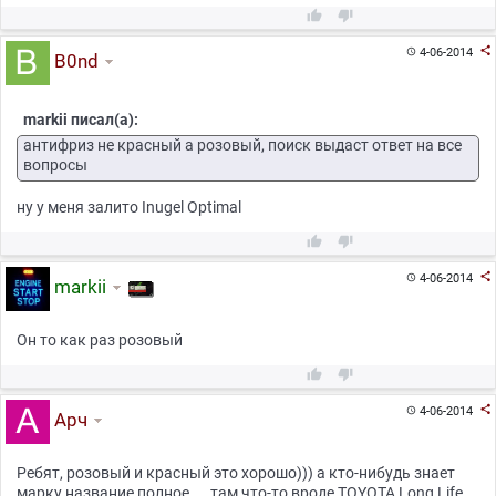



4-06-2014

B0nd
markii писал(а):
антифриз не красный а розовый, поиск выдаст ответ на все
вопросы
ну у меня залито Inugel Optimal



4-06-2014

markii
Он то как раз розовый



4-06-2014

Арч
Ребят, розовый и красный это хорошо))) а кто-нибудь знает
марку название полное.... там что-то вроде TOYOTA Long Life