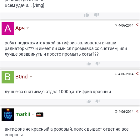
Всем удачи... [/img]



4-06-2014

Арч
ребят подскажите какой антифриз заливается в наши
радиаторы??? и имеет ли смысл промывка со снятием, или
лучше раздвинуть и просто промыть соты???



4-06-2014

B0nd
лучше со снятием,я отдал 1000р,антифриз красный



4-06-2014

markii
антифриз не красный а розовый, поиск выдаст ответ на все
вопросы