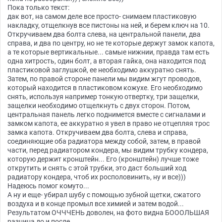
Пока только текст:
дак вот, на самом деле все просто- снимаем пластиковую
накладку, отщелкнув все пистоны на ней, и берем ключ на 10.
Откручиваем два болта слева, на центральной панели, два
справа, и два по центру, но не те которые держут замок капота,
а те которые вертикальные... самые нижнии, правда там есть
одна хитрость, один болт, а вторая гайка, она находится под
пластиковой заглушкой, ее необходимо аккуратно снять.
Затем, по правой стороне панели мы видим жгут проводов,
который находится в пластиковом кожухе. Его необходимо
снять, используя например тонкую отвертку, три защелки,
защелки необходимо отщелкнуть с двух сторон. Потом,
центральная панель легко поднимется вместе с сигналами и
замком капота, ее аккуратно я увел в право не отцепляя трос
замка капота. Откручиваем два болта, слева и справа,
соединяющие оба радиатора между собой, затем, в правой
части, перед радиатором кондера, мы видим трубку кондера,
которую держит кронштейн... Его (кронштейн) лучше тоже
открутить и снять с этой трубки, это даст больший ход
радиатору кондера, чтоб их росполовинить, ну и все)))
Надеюсь помог комуто...
А ну и еще- убирал шубу с помощью зубной щетки, сжатого
воздуха и в конце промыл все химией и затем водой...
Результатом ОЧЧЧЕНЬ доволен, на фото видна БОООЛЬШАЯ
разница до и после...