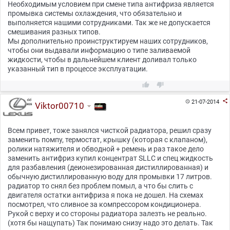
Необходимым условием при смене типа антифриза является
промывка системы охлаждения, что обязательно и
выполняется нашими сотрудниками. Так же не допускается
смешивания разных типов.
Мы дополнительно проинструктируем наших сотрудников,
чтобы они выдавали информацию о типе заливаемой
жидкости, чтобы в дальнейшем клиент доливал только
указанный тип в процессе эксплуатации.



21-07-2014

Viktor00710
Всем привет, тоже занялся чисткой радиатора, решил сразу
заменить помпу, термостат, крышку (которая с клапаном),
ролики натяжителя и обводной + ремень и раз такое дело
заменить антифриз купил концентрат SLLC и спец жидкость
для разбавления (деионезированная дистиллированная) и
обычную дистиллированную воду для промывки 17 литров.
радиатор то снял без проблем помыл, а что бы слить с
двигателя остатки антифриза я пока не дошел. На схемах
посмотрел, что сливное за компрессором кондиционера.
Рукой с верху и со стороны радиатора залезть не реально.
(хотя бы нащупать) Так понимаю снизу надо это делать. Так