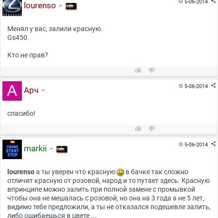

5-06-2014

lourenso
Менял у вас, залили красную.
Gs450.
Кто не прав?



5-06-2014

Арч
спасибо!



5-06-2014

markii
lourenso
а ты уверен что красную
в бачке так сложно
отличит красную от розовой, народ и то путает здесь. Красную
впринципе можно залить при полной замене с промывкой
чтобы она не мешалась с розовой, но она на 3 года а не 5 лет,
видимо тебе предложили, а ты не отказался подешевле залить,
либо ошибаешься в цвете ...