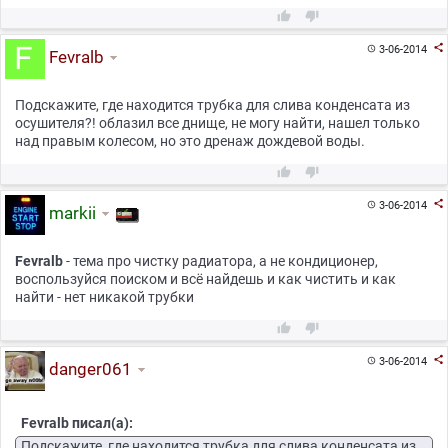



3-06-2014

Fevralb
Подскажите, где находится трубка для слива конденсата из
осушителя?! облазил все днище, не могу найти, нашел только
над правым колесом, но это дренаж дождевой воды.



3-06-2014

markii
Fevralb
- тема про чистку радиатора, а не кондиционер,
воспользуйся поиском и всё найдешь и как чистить и как
найти - нет никакой трубки



3-06-2014

danger061
Fevralb писал(а):
Подскажите, где находится трубка для слива конденсата из