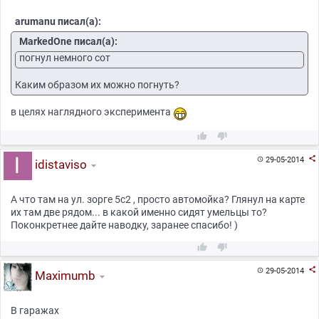
arumanu писал(а):
MarkedOne писал(а):
погнул немного сот
Каким образом их можно погнуть?
в целях наглядного эксперимента



29-05-2014

idistaviso
А что там на ул. зорге 5с2 , просто автомойка? Глянул на карте
их там две рядом... в какой именно сидят умельцы то?
Поконкретнее дайте наводку, заранее спасибо! )



29-05-2014

Maximumb
В гаражах