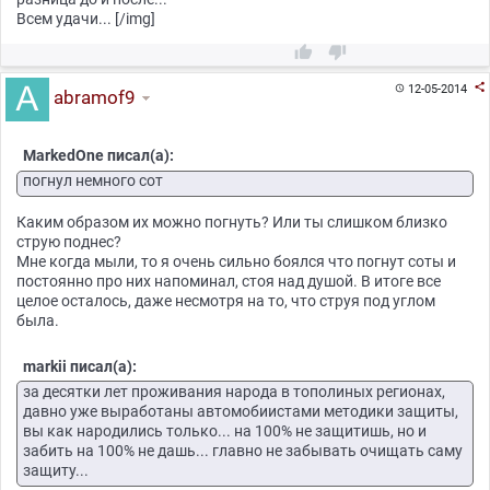
Всем удачи... [/img]



12-05-2014

abramof9
MarkedOne писал(а):
погнул немного сот
Каким образом их можно погнуть? Или ты слишком близко
струю поднес?
Мне когда мыли, то я очень сильно боялся что погнут соты и
постоянно про них напоминал, стоя над душой. В итоге все
целое осталось, даже несмотря на то, что струя под углом
была.
markii писал(а):
за десятки лет проживания народа в тополиных регионах,
давно уже выработаны автомобиистами методики защиты,
вы как народились только... на 100% не защитишь, но и
забить на 100% не дашь... главно не забывать очищать саму
защиту...