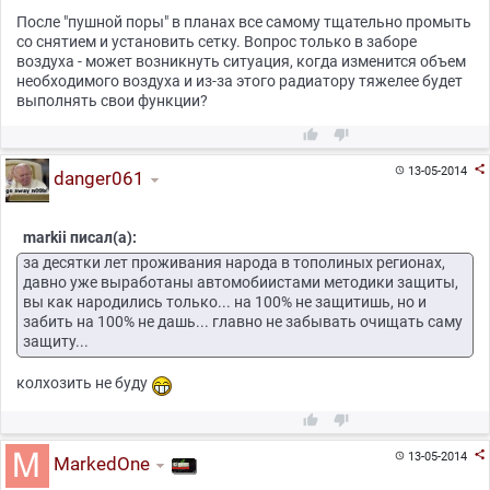
После "пушной поры" в планах все самому тщательно промыть
со снятием и установить сетку. Вопрос только в заборе
воздуха - может возникнуть ситуация, когда изменится объем
необходимого воздуха и из-за этого радиатору тяжелее будет
выполнять свои функции?



13-05-2014

danger061
markii писал(а):
за десятки лет проживания народа в тополиных регионах,
давно уже выработаны автомобиистами методики защиты,
вы как народились только... на 100% не защитишь, но и
забить на 100% не дашь... главно не забывать очищать саму
защиту...
колхозить не буду



13-05-2014

MarkedOne