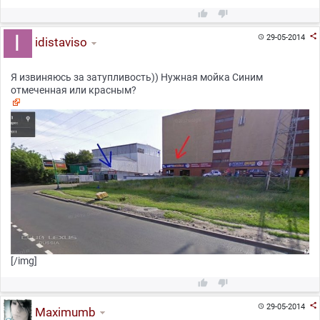



29-05-2014

idistaviso
Я извиняюсь за затупливость)) Нужная мойка Синим
отмеченная или красным?
[/img]



29-05-2014

Maximumb