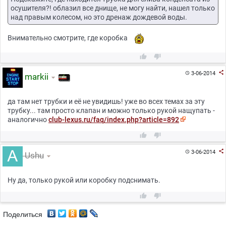
осушителя?! облазил все днище, не могу найти, нашел только
над правым колесом, но это дренаж дождевой воды.
Внимательно смотрите, где коробка



3-06-2014

markii
да там нет трубки и её не увидишь! уже во всех темах за эту
трубку... там просто клапан и можно только рукой нащупать -
аналогично
club-lexus.ru/faq/index.php?article=892



3-06-2014

Ushu
Ну да, только рукой или коробку подснимать.


Поделиться