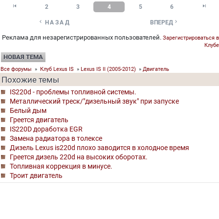


2
3
4
5
6


НАЗАД
ВПЕРЕД
Реклама для незарегистрированных пользователей.
Зарегистрироваться в
Клубе
НОВАЯ ТЕМА
Все форумы
»
Клуб Lexus IS
»
Lexus IS II (2005-2012)
»
Двигатель
Похожие темы
IS220d - проблемы топливной системы.
Металлический треск/"дизельный звук" при запуске
Белый дым
Греется двигатель
IS220D доработка EGR
Замена радиатора в толексе
Дизель Lexus is220d плохо заводится в холодное время
Греется дизель 220d на высоких оборотах.
Топливная коррекция в минусе.
Троит двигатель