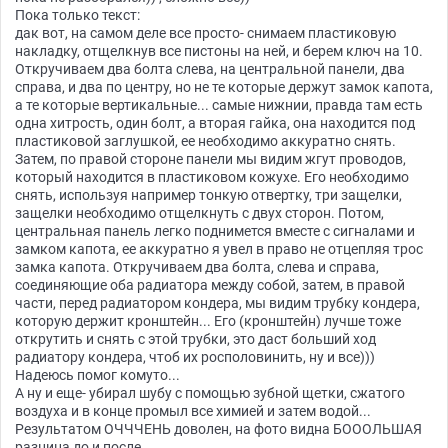
Пока только текст:
дак вот, на самом деле все просто- снимаем пластиковую
накладку, отщелкнув все пистоны на ней, и берем ключ на 10.
Откручиваем два болта слева, на центральной панели, два
справа, и два по центру, но не те которые держут замок капота,
а те которые вертикальные... самые нижнии, правда там есть
одна хитрость, один болт, а вторая гайка, она находится под
пластиковой заглушкой, ее необходимо аккуратно снять.
Затем, по правой стороне панели мы видим жгут проводов,
который находится в пластиковом кожухе. Его необходимо
снять, используя например тонкую отвертку, три защелки,
защелки необходимо отщелкнуть с двух сторон. Потом,
центральная панель легко поднимется вместе с сигналами и
замком капота, ее аккуратно я увел в право не отцепляя трос
замка капота. Откручиваем два болта, слева и справа,
соединяющие оба радиатора между собой, затем, в правой
части, перед радиатором кондера, мы видим трубку кондера,
которую держит кронштейн... Его (кронштейн) лучше тоже
открутить и снять с этой трубки, это даст больший ход
радиатору кондера, чтоб их росполовинить, ну и все)))
Надеюсь помог комуто...
А ну и еще- убирал шубу с помощью зубной щетки, сжатого
воздуха и в конце промыл все химией и затем водой...
Результатом ОЧЧЧЕНЬ доволен, на фото видна БОООЛЬШАЯ
разница до и после...