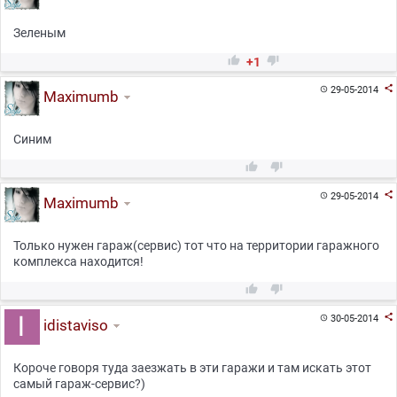
Зеленым


+1

29-05-2014

Maximumb
Синим



29-05-2014

Maximumb
Только нужен гараж(сервис) тот что на территории гаражного
комплекса находится!



30-05-2014

idistaviso
Короче говоря туда заезжать в эти гаражи и там искать этот
самый гараж-сервис?)