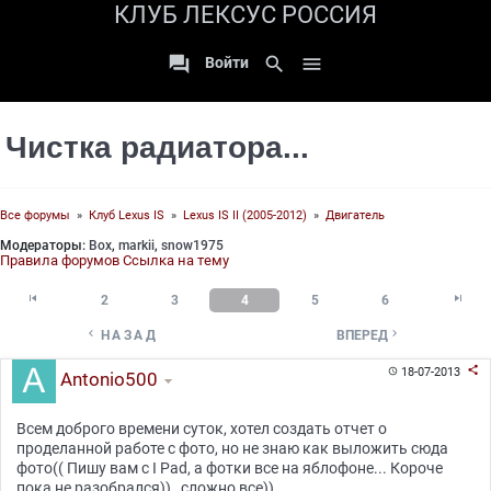
КЛУБ ЛЕКСУС РОССИЯ

search

Войти
Чистка радиатора...
Все форумы
»
Клуб Lexus IS
»
Lexus IS II (2005-2012)
»
Двигатель
Модераторы:
Box
,
markii
,
snow1975
Правила форумов
Ссылка на тему


2
3
4
5
6


НАЗАД
ВПЕРЕД

18-07-2013

Antonio500
Всем доброго времени суток, хотел создать отчет о
проделанной работе с фото, но не знаю как выложить сюда
фото(( Пишу вам с I Pad, а фотки все на яблофоне... Короче
пока не разобрался)) , сложно все))