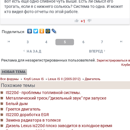
вот есть еще одно сливное чуть выше. Есть ли смысл его
трогать, если я с нижнего сольюсь? Система то одна. И может
кто видел фото отчеты по этой работе.


+1
Поделиться


3
4
5
6
7


НАЗАД
ВПЕРЕД
Реклама для незарегистрированных пользователей.
Зарегистрироваться в
Клубе
НОВАЯ ТЕМА
Все форумы
»
Клуб Lexus IS
»
Lexus IS II (2005-2012)
»
Двигатель
Похожие темы
IS220d - проблемы топливной системы.
Металлический треск/"дизельный звук" при запуске
Белый дым
Греется двигатель
IS220D доработка EGR
Замена радиатора в толексе
Дизель Lexus is220d плохо заводится в холодное время