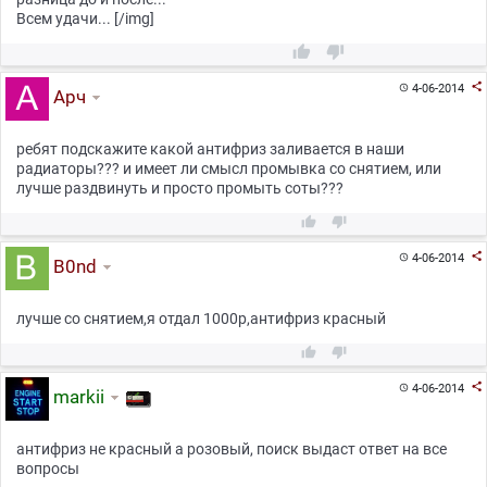
Всем удачи... [/img]



4-06-2014

Арч
ребят подскажите какой антифриз заливается в наши
радиаторы??? и имеет ли смысл промывка со снятием, или
лучше раздвинуть и просто промыть соты???



4-06-2014

B0nd
лучше со снятием,я отдал 1000р,антифриз красный



4-06-2014

markii
антифриз не красный а розовый, поиск выдаст ответ на все
вопросы