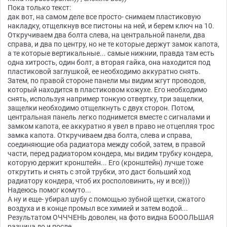
Пока только текст:
дак вот, на самом деле все просто- снимаем пластиковую
накладку, отщелкнув все пистоны на ней, и берем ключ на 10.
Откручиваем два болта слева, на центральной панели, два
справа, и два по центру, но не те которые держут замок капота,
а те которые вертикальные... самые нижнии, правда там есть
одна хитрость, один болт, а вторая гайка, она находится под
пластиковой заглушкой, ее необходимо аккуратно снять.
Затем, по правой стороне панели мы видим жгут проводов,
который находится в пластиковом кожухе. Его необходимо
снять, используя например тонкую отвертку, три защелки,
защелки необходимо отщелкнуть с двух сторон. Потом,
центральная панель легко поднимется вместе с сигналами и
замком капота, ее аккуратно я увел в право не отцепляя трос
замка капота. Откручиваем два болта, слева и справа,
соединяющие оба радиатора между собой, затем, в правой
части, перед радиатором кондера, мы видим трубку кондера,
которую держит кронштейн... Его (кронштейн) лучше тоже
открутить и снять с этой трубки, это даст больший ход
радиатору кондера, чтоб их росполовинить, ну и все)))
Надеюсь помог комуто...
А ну и еще- убирал шубу с помощью зубной щетки, сжатого
воздуха и в конце промыл все химией и затем водой...
Результатом ОЧЧЧЕНЬ доволен, на фото видна БОООЛЬШАЯ
разница до и после...