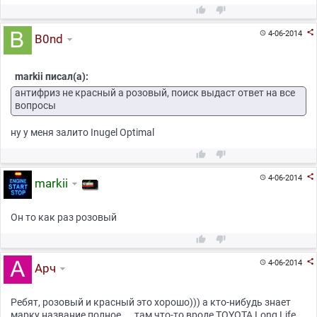



4-06-2014

B0nd
markii писал(а):
антифриз не красный а розовый, поиск выдаст ответ на все
вопросы
ну у меня залито Inugel Optimal



4-06-2014

markii
Он то как раз розовый



4-06-2014

Арч
Ребят, розовый и красный это хорошо))) а кто-нибудь знает
марку название полное.... там что-то вроде TOYOTA Long Life