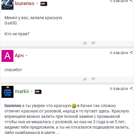

5-06-2014

lourenso
Менял у вас, залили красную.
Gs450.
Кто не прав?



5-06-2014

Арч
спасибо!



5-06-2014

markii
lourenso
а ты уверен что красную
в бачке так сложно
отличит красную от розовой, народ и то путает здесь. Красную
впринципе можно залить при полной замене с промывкой
чтобы она не мешалась с розовой, но она на 3 года а не 5 лет,
видимо тебе предложили, а ты не отказался подешевле залить,
либо ошибаешься в цвете ...