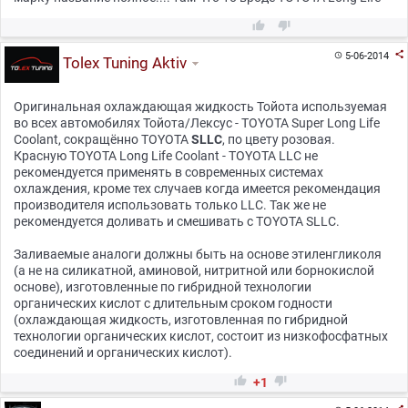



5-06-2014

Tolex Tuning Aktiv
Оригинальная охлаждающая жидкость Тойота используемая
во всех автомобилях Тойота/Лексус - TOYOTA Super Long Life
Coolant, сокращённо TOYOTA
SLLC
, по цвету розовая.
Красную TOYOTA Long Life Coolant - TOYOTA LLC не
рекомендуется применять в современных системах
охлаждения, кроме тех случаев когда имеется рекомендация
производителя использовать только LLC. Так же не
рекомендуется доливать и смешивать с TOYOTA SLLC.
Заливаемые аналоги должны быть на основе этиленгликоля
(а не на силикатной, аминовой, нитритной или борнокислой
основе), изготовленные по гибридной технологии
органических кислот с длительным сроком годности
(охлаждающая жидкость, изготовленная по гибридной
технологии органических кислот, состоит из низкофосфатных
соединений и органических кислот).


+1