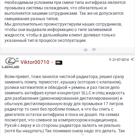
Необходимым условием при смене типа антифриза является
промывка системы охлаждения, что обязательно и
выполняется нашими сотрудниками. Так же не допускается
смешивания разных типов.
Мы дополнительно проинструктируем наших сотрудников,
чтобы они выдавали информацию о типе заливаемой
жидкости, чтобы в дальнейшем клиент доливал только
указанный тип в процессе эксплуатации.



21-07-2014

Viktor00710
Всем привет, тоже занялся чисткой радиатора, решил сразу
заменить помпу, термостат, крышку (которая с клапаном),
ролики натяжителя и обводной + ремень и раз такое дело
заменить антифриз купил концентрат SLLC и спец жидкость
для разбавления (деионезированная дистиллированная) и
обычную дистиллированную воду для промывки 17 литров.
радиатор то снял без проблем помыл, а что бы слить с
двигателя остатки антифриза я пока не дошел. На схемах
посмотрел, что сливное за компрессором кондиционера.
Рукой с верху и со стороны радиатора залезть не реально.
(хотя бы нащупать) Так понимаю снизу надо это делать. Так