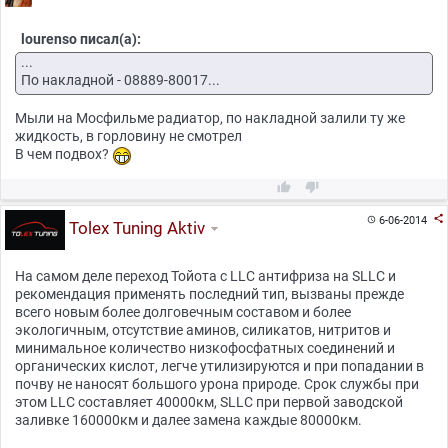
lourenso писал(а):
...
По накладной - 08889-80017...
Мыли на Мосфильме радиатор, по накладной залили ту же
жидкость, в горловину не смотрел
В чем подвох?



6-06-2014

Tolex Tuning Aktiv
На самом деле переход Тойота с LLC антифриза на SLLC и
рекомендация применять последний тип, вызваны прежде
всего новым более долговечным составом и более
экологичным, отсутствие аминов, силикатов, нитритов и
минимальное количество низкофосфатных соединений и
органических кислот, легче утилизируются и при попадании в
почву не наносят большого урона природе. Срок службы при
этом LLC составляет 40000км, SLLC при первой заводской
заливке 160000км и далее замена каждые 80000км.