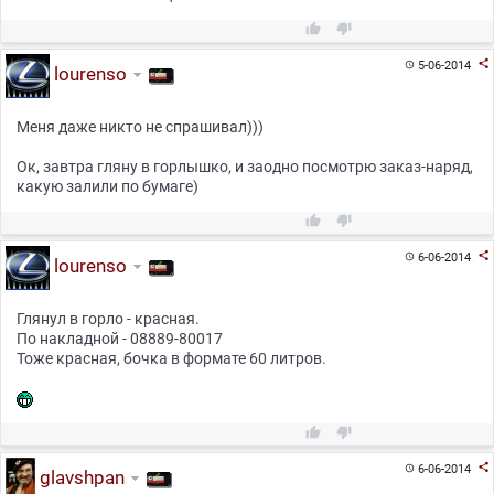



5-06-2014

lourenso
Меня даже никто не спрашивал)))
Ок, завтра гляну в горлышко, и заодно посмотрю заказ-наряд,
какую залили по бумаге)



6-06-2014

lourenso
Глянул в горло - красная.
По накладной - 08889-80017
Тоже красная, бочка в формате 60 литров.



6-06-2014

glavshpan