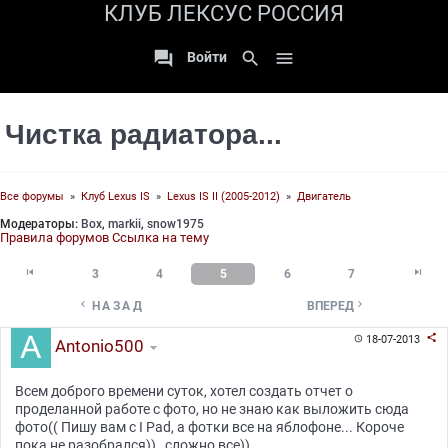
КЛУБ ЛЕКСУС РОССИЯ

search

Войти
Чистка радиатора...
Все форумы
»
Клуб Lexus IS
»
Lexus IS II (2005-2012)
»
Двигатель
Модераторы:
Box
,
markii
,
snow1975
Правила форумов
Ссылка на тему


3
4
5
6
7


НАЗАД
ВПЕРЕД

18-07-2013

Antonio500
Всем доброго времени суток, хотел создать отчет о
проделанной работе с фото, но не знаю как выложить сюда
фото(( Пишу вам с I Pad, а фотки все на яблофоне... Короче
пока не разобрался)) , сложно все))