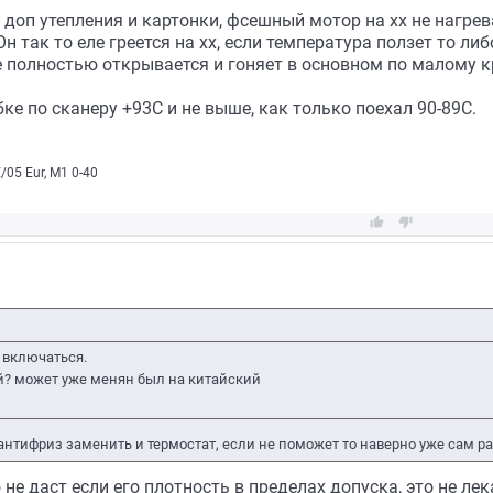
т доп утепления и картонки, фсешный мотор на хх не нагре
н так то еле греется на хх, если температура ползет то ли
 полностью открывается и гоняет в основном по малому к
бке по сканеру +93С и не выше, как только поехал 90-89С.
05 Eur, М1 0-40


 включаться.
й? может уже менян был на китайский
антифриз заменить и термостат, если не поможет то наверно уже сам ра
не даст если его плотность в пределах допуска, это не ле