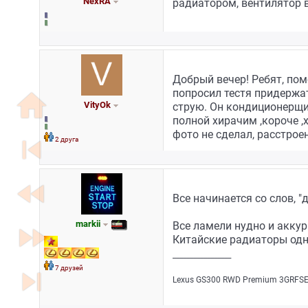
NexRA
радиатором, вентилятор 
Добрый вечер! Ребят, пом
попросил тестя придержат
home
VityOk
струю. Он кондиционерщи
полной хирачим ,короче ,
фото не сделал, расстроен
skip_previous
2 друга
fast_rewind
Все начинается со слов, "д
markii
Все ламели нудно и акку
fast_forward
Китайские радиаторы одн
_________________
7 друзей
skip_next
Lехus GS300 RWD Рrеmium 3GRFSЕ/