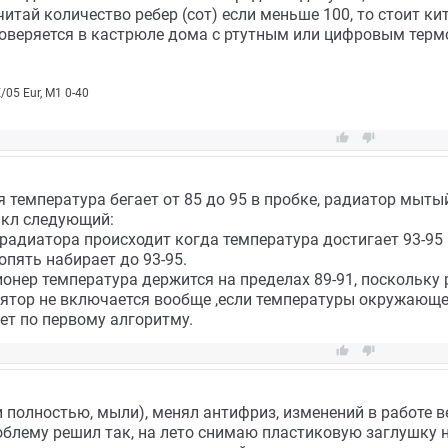
тай количество ребер (сот) если меньше 100, то стоит кита
роверяется в кастрюле дома с ртутным или цифровым тер
05 Eur, М1 0-40


я температура бегает от 85 до 95 в пробке, радиатор мытый
кл следующий:
 радиатора происходит когда температура достигает 93-95 
опять набирает до 93-95.
онер температура держится на пределах 89-91, поскольку
лятор не включается вообще ,если температуры окружающег
дет по первому алгоритму.


полностью, мыли), менял антифриз, изменений в работе в
блему решил так, на лето снимаю пластиковую заглушку н