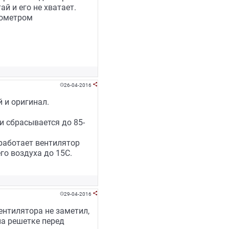
й и его не хватает.
мометром
26-04-2016


 и оригинал.
и сбрасывается до 85-
 работает вентилятор
о воздуха до 15С.
29-04-2016


ентилятора не заметил,
а решетке перед