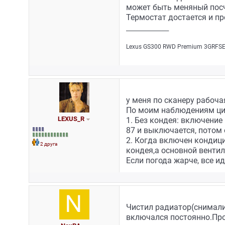
может быть меняный посчи
Термостат достается и п
_________________
Lехus GS300 RWD Рrеmium 3GRFSЕ/
у меня по сканеру рабоча
По моим наблюдениям ци
LEXUS_R
1. Без кондея: включение
87 и выключается, потом 
2. Когда включен кондици
2 друга
кондея,а основной венти
Если погода жарче, все и
Чистил радиатор(снимали 
включался постоянно.Про