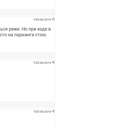
25-04-2016


ся реже. Но при езде в
сто на паркинге стою.
25-04-2016


25-04-2016

