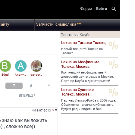
search
Форум
Войти
сайту
Запчасти, символика
new
Партнеры Клуба
Lexus на Таганке Толекс,
Новый техцентр Толекс на
Таганке
Lexus на Мосфильме
Толекс,
Москва
Крупнейший неофициальный
B0nd
Anonymous
danger061
дилерский центр Lexus в Москве.
Партнер Клуба с дня открытия!

7
8
Lexus на Сущевке
Толекс,
Москва

ВПЕРЕД
Партнер Лексус-Клуба с 2006 года.
Обслужены тысячи клубных авто.
Будем рады видеть и Вас!
18-07-2013



не знаю как выложить
) , сложно все))