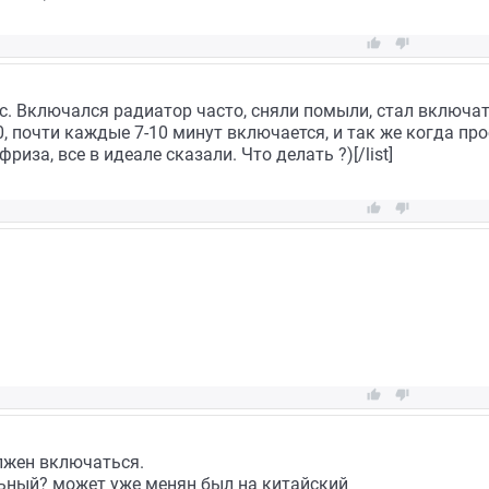


с. Включался радиатор часто, сняли помыли, стал включать
0, почти каждые 7-10 минут включается, и так же когда про
иза, все в идеале сказали. Что делать ?)[/list]




лжен включаться.
ьный? может уже менян был на китайский