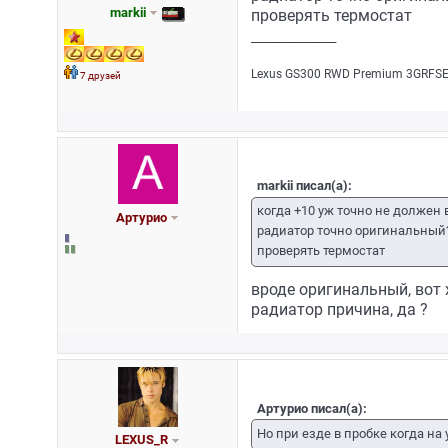
markii
проверять термостат
_________________
Lехus GS300 RWD Рrеmium 3GRFSЕ/
7 друзей
markii писал(а):
когда +10 уж точно не должен 
Артурио
радиатор точно оригинальный
проверять термостат
вроде оригинальный, вот 
радиатор причина, да ?
Артурио писал(а):
Но при езде в пробке когда на
LEXUS_R