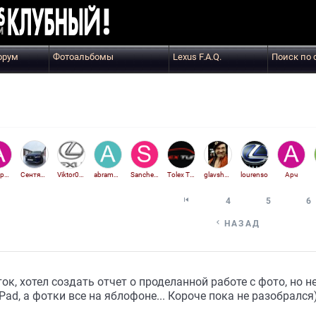
орум
Фотоальбомы
Lexus F.A.Q.
Поиск по 
Артурио
Сентябрь
Viktor00710
abramof9
Sanchelos77
Tolex Tuning Aktiv
glavshpan
lourenso
Арч

4
5
6

НАЗАД
ок, хотел создать отчет о проделанной работе с фото, но 
Pad, а фотки все на яблофоне... Короче пока не разобрался)