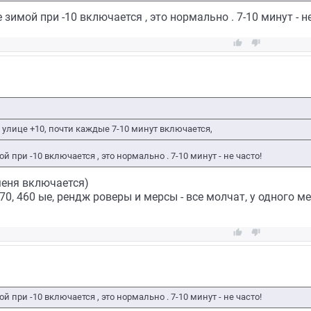
зимой при -10 включается , это нормально . 7-10 минут - не


а улице +10, почти каждые 7-10 минут включается,
 при -10 включается , это нормально . 7-10 минут - не часто!
 меня включается)
70, 460 ые, рендж роверы и мерсы - все молчат, у одного м


 при -10 включается , это нормально . 7-10 минут - не часто!