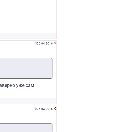
26-04-2016


наверно уже сам
26-04-2016

