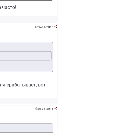
 часто!
26-04-2016


еня срабатывает, вот
26-04-2016

