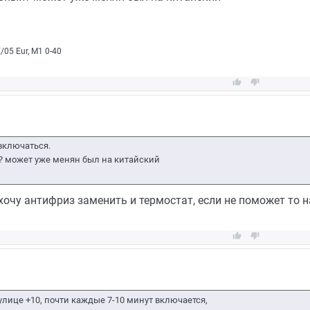
05 Eur, М1 0-40


включаться.
? может уже менян был на китайский
хочу антифриз заменить и термостат, если не поможет то 


 улице +10, почти каждые 7-10 минут включается,