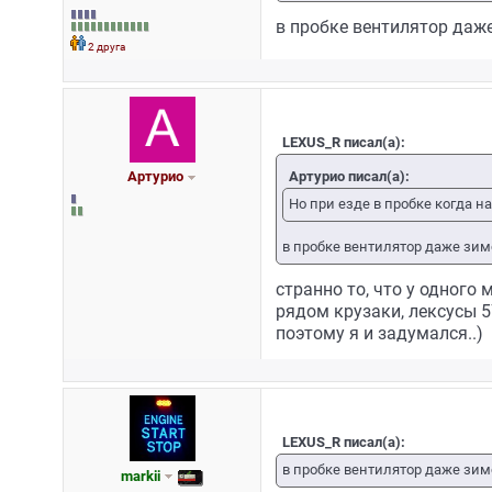
в пробке вентилятор даже 
2 друга
LEXUS_R писал(а):
Артурио писал(а):
Артурио
Но при езде в пробке когда н
в пробке вентилятор даже зимой
странно то, что у одного
рядом крузаки, лексусы 5
поэтому я и задумался..)
LEXUS_R писал(а):
в пробке вентилятор даже зимой
markii