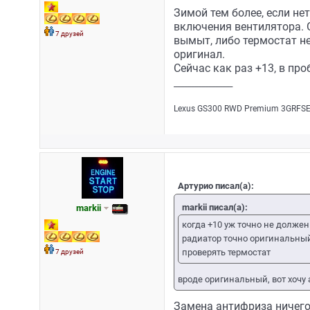
Зимой тем более, если не
включения вентилятора. О
7 друзей
вымыт, либо термостат не
оригинал.
Сейчас как раз +13, в про
_________________
Lехus GS300 RWD Рrеmium 3GRFSЕ/
Артурио писал(а):
markii писал(а):
markii
когда +10 уж точно не должен
радиатор точно оригинальны
проверять термостат
7 друзей
вроде оригинальный, вот хочу 
Замена антифриза ничего 