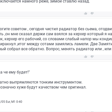
включается намного реже, зимой ставлю назад.


огите советом , сегодня чистил радиатор без сьема, отодви
ь ,он мне сказал держи сам взялся за керхер который я н
к, керхер его рабочий, со словами слабый напор мы конд
хиракнул ,итог между сотами замялись ламели. Две Замят
ый собрал все обратно. Вопрос, менять радиатор или , или ,


а че ему будет!"
ратно выпрямляются тонким инструментом.
означно хуже будут качеством чем оригинал.
05 Eur, М1 0-40