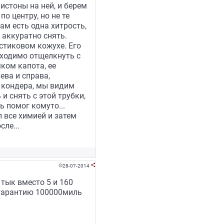
истоны на ней, и берем
о центру, но не те
ам есть одна хитрость,
 аккуратно снять.
стиковом кожухе. Его
бходимо отщелкнуть с
ком капота, ее
ева и справа,
 кондера, мы видим
и снять с этой трубки,
ь помог комуто...
 все химией и затем
ле...
28-07-2014


 тык вместо 5 и 160
 гарантию 100000миль