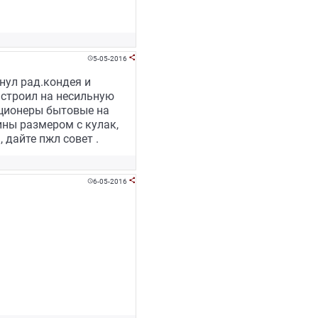
5-05-2016


нул рад.кондея и
астроил на несильную
иционеры бытовые на
ины размером с кулак,
 дайте пжл совет .
6-05-2016

