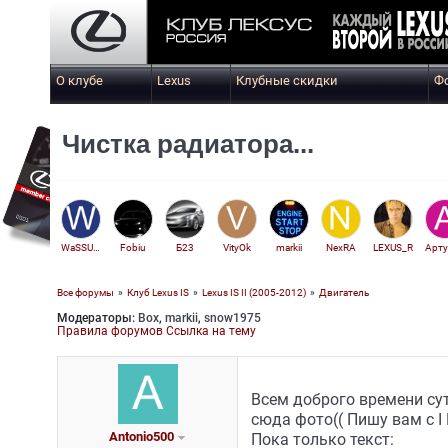
О клубе
Lexus
Клубные скидки
Ф
Чистка радиатора...
WaSSUUUPP
Fobiu
Б23
VityOk
markii
NexRA
LEXUS_R
Все форумы
»
Клуб Lexus IS
»
Lexus IS II (2005-2012)
»
Двигатель
Модераторы:
Box
,
markii
,
snow1975
Fevralb
Правила форумов
Ссылка на тему
Всем доброго времени сут
сюда фото(( Пишу вам с I 
Antonio500
Пока только текст: