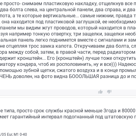
се просто- снимаем пластиковую накладку, отщелкнув все п
ва болта слева, на центральной панели, два справа, и два п
ота, а те которые вертикальные... самые нижнии, правда т
а, она находится под пластиковой заглушкой, ее необходимо
 панели мы видим жгут проводов, который находится в пла
зуя например тонкую отвертку, три защелки, защелки нео
ральная панель легко поднимется вместе с сигналами и зам
 не отцепляя трос замка капота. Откручиваем два болта, сл
ра между собой, затем, в правой части, перед радиатором
держит кронштейн... Его (кронштейн) лучше тоже открутить 
иатору кондера, чтоб их росполовинить, ну и все))) Надеюс
с помощью зубной щетки, сжатого воздуха и в конце промыл
ЧЧЕНЬ доволен, на фото видна БОООЛЬШАЯ разница до и пос


не типа, просто срок службы красной меньше 3года и 80000
имеет гарантийный интервал подогнанный под штатовскую
05 Eur, М1 0-40