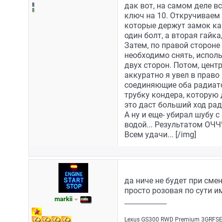
дак вот, на самом деле в
ключ на 10. Откручиваем д
которые держут замок кап
один болт, а вторая гайк
Затем, по правой стороне
необходимо снять, исполь
двух сторон. Потом, цент
аккуратно я увел в право
соединяющие оба радиато
трубку кондера, которую 
это даст больший ход рад
А ну и еще- убирал шубу 
водой... Результатом ОЧ
Всем удачи... [/img]
да ниче не будет при сме
просто розовая по сути 
markii
_________________
Lехus GS300 RWD Рrеmium 3GRFSЕ/