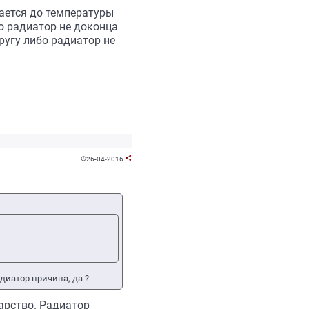
вается до температуры
бо радиатор не доконца
ругу либо радиатор не
26-04-2016


диатор причина, да ?
карство. Радиатор