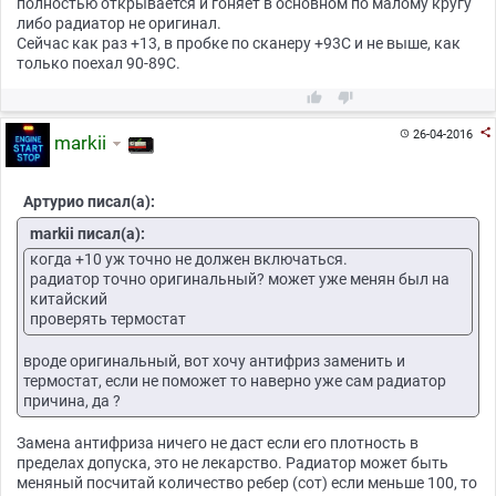
полностью открывается и гоняет в основном по малому кругу
либо радиатор не оригинал.
Сейчас как раз +13, в пробке по сканеру +93С и не выше, как
только поехал 90-89С.



26-04-2016

markii
Артурио писал(а):
markii писал(а):
когда +10 уж точно не должен включаться.
радиатор точно оригинальный? может уже менян был на
китайский
проверять термостат
вроде оригинальный, вот хочу антифриз заменить и
термостат, если не поможет то наверно уже сам радиатор
причина, да ?
Замена антифриза ничего не даст если его плотность в
пределах допуска, это не лекарство. Радиатор может быть
меняный посчитай количество ребер (сот) если меньше 100, то