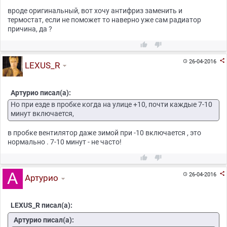
вроде оригинальный, вот хочу антифриз заменить и
термостат, если не поможет то наверно уже сам радиатор
причина, да ?



26-04-2016

LEXUS_R
Артурио писал(а):
Но при езде в пробке когда на улице +10, почти каждые 7-10
минут включается,
в пробке вентилятор даже зимой при -10 включается , это
нормально . 7-10 минут - не часто!



26-04-2016

Артурио
LEXUS_R писал(а):
Артурио писал(а):