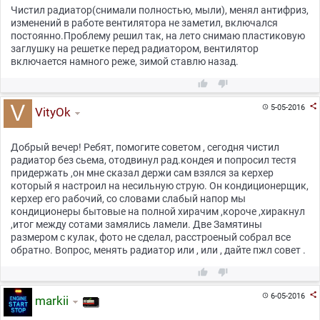
Чистил радиатор(снимали полностью, мыли), менял антифриз,
изменений в работе вентилятора не заметил, включался
постоянно.Проблему решил так, на лето снимаю пластиковую
заглушку на решетке перед радиатором, вентилятор
включается намного реже, зимой ставлю назад.



5-05-2016

VityOk
Добрый вечер! Ребят, помогите советом , сегодня чистил
радиатор без сьема, отодвинул рад.кондея и попросил тестя
придержать ,он мне сказал держи сам взялся за керхер
который я настроил на несильную струю. Он кондиционерщик,
керхер его рабочий, со словами слабый напор мы
кондиционеры бытовые на полной хирачим ,короче ,хиракнул
,итог между сотами замялись ламели. Две Замятины
размером с кулак, фото не сделал, расстроеный собрал все
обратно. Вопрос, менять радиатор или , или , дайте пжл совет .



6-05-2016

markii