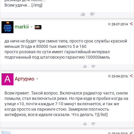
Всем удачи... [/img]



28-07-2014

markii
да ниче не будет при смене типа, просто срок службы красной
меньше 3года и 80000 тык вместо 5 и 160
просто розовая по сути имеет гарантийный интервал
подогнанный под штатовскую гарантию 100000миль



25-04-2016

Артурио
Всем привет. Такой вопрос. Включался радиатор часто, сняли
помыли, стал включаться реже. Но при езде в пробке когда на
улице +10, почти каждые 7-10 минут включается, и так же
когда просто на паркинге стою. Замеряли плотность
антифриза, все в идеале сказали. Что делать ?)[/list]



25-04-2016
