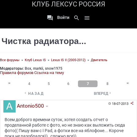
КЛУБ ЛЕКСУС РОССИЯ

search

Войти
Чистка радиатора...
Все форумы
»
Клуб Lexus IS
»
Lexus IS II (2005-2012)
»
Двигатель
Модераторы:
Box
,
markii
,
snow1975
Правила форумов
Ссылка на тему


4
5
6
7
8


НАЗАД
ВПЕРЕД

18-07-2013

Antonio500
Всем доброго времени суток, хотел создать отчет о
проделанной работе с фото, но не знаю как выложить сюда
фото(( Пишу вам с I Pad, а фотки все на яблофоне... Короче
пока не разобрался)) , сложно все))