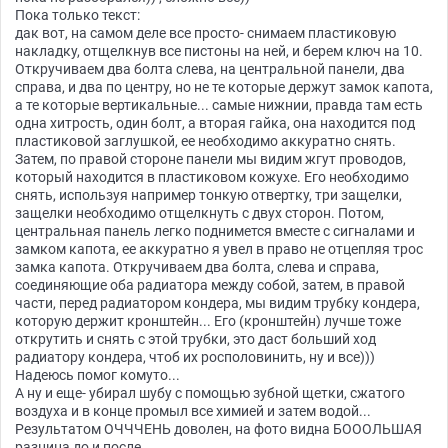
Пока только текст:
дак вот, на самом деле все просто- снимаем пластиковую
накладку, отщелкнув все пистоны на ней, и берем ключ на 10.
Откручиваем два болта слева, на центральной панели, два
справа, и два по центру, но не те которые держут замок капота,
а те которые вертикальные... самые нижнии, правда там есть
одна хитрость, один болт, а вторая гайка, она находится под
пластиковой заглушкой, ее необходимо аккуратно снять.
Затем, по правой стороне панели мы видим жгут проводов,
который находится в пластиковом кожухе. Его необходимо
снять, используя например тонкую отвертку, три защелки,
защелки необходимо отщелкнуть с двух сторон. Потом,
центральная панель легко поднимется вместе с сигналами и
замком капота, ее аккуратно я увел в право не отцепляя трос
замка капота. Откручиваем два болта, слева и справа,
соединяющие оба радиатора между собой, затем, в правой
части, перед радиатором кондера, мы видим трубку кондера,
которую держит кронштейн... Его (кронштейн) лучше тоже
открутить и снять с этой трубки, это даст больший ход
радиатору кондера, чтоб их росполовинить, ну и все)))
Надеюсь помог комуто...
А ну и еще- убирал шубу с помощью зубной щетки, сжатого
воздуха и в конце промыл все химией и затем водой...
Результатом ОЧЧЧЕНЬ доволен, на фото видна БОООЛЬШАЯ
разница до и после...