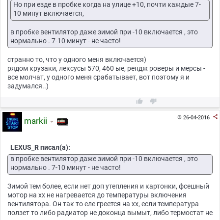
Но при езде в пробке когда на улице +10, почти каждые 7-
10 минут включается,
в пробке вентилятор даже зимой при -10 включается , это
нормально . 7-10 минут - не часто!
странно то, что у одного меня включается)
рядом крузаки, лексусы 570, 460 ые, рендж роверы и мерсы -
все молчат, у одного меня срабатывает, вот поэтому я и
задумался..)



26-04-2016

markii
LEXUS_R писал(а):
в пробке вентилятор даже зимой при -10 включается , это
нормально . 7-10 минут - не часто!
Зимой тем более, если нет доп утепления и картонки, фсешный
мотор на хх не нагревается до температуры включения
вентилятора. Он так то еле греется на хх, если температура
ползет то либо радиатор не доконца вымыт, либо термостат не