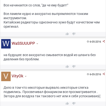
Все начинается со слов, "да че ему будет!"
Все ламели нудно и аккуратно выпрямляются тонким
инструментом.
Китайские радиаторы однозначно хуже будут качеством чем
оригинал.



6-05-2016

WaSSUUUPP
на будущее: все аккуратно смывается водой из шланга без
давления без проблем.



6-05-2016

VityOk
Дело в том что некоторые вырвало.некоторые слегка
подмялись. Просвечивал фонариком все просматривается .
Затора для воздуха так такового нет или я себя успокаиваю((

