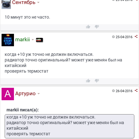
Сентябрь
10 минут это не часто.



25-04-2016

markii
когда +10 уж точно не должен включаться.
радиатор точно оригинальный? может уже менян был на
китайский
проверять термостат



26-04-2016

Артурио
markii писал(а):
когда +10 уж точно не должен включаться.
радиатор точно оригинальный? может уже менян был на
китайский
проверять термостат