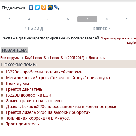
Поделиться


4
5
6
7
8


НАЗАД
ВПЕРЕД
Реклама для незарегистрированных пользователей.
Зарегистрироваться в
Клубе
НОВАЯ ТЕМА
Все форумы
»
Клуб Lexus IS
»
Lexus IS II (2005-2012)
»
Двигатель
Похожие темы
IS220d - проблемы топливной системы.
Металлический треск/"дизельный звук" при запуске
Белый дым
Греется двигатель
IS220D доработка EGR
Замена радиатора в толексе
Дизель Lexus is220d плохо заводится в холодное время
Греется дизель 220d на высоких оборотах.
Топливная коррекция в минусе.
Троит двигатель