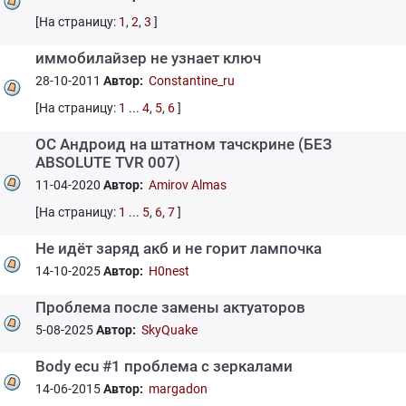
[На страницу:
1
,
2
,
3
]
иммобилайзер не узнает ключ
28-10-2011
Автор:
Constantine_ru
[На страницу:
1
...
4
,
5
,
6
]
ОС Андроид на штатном тачскрине (БЕЗ
ABSOLUTE TVR 007)
11-04-2020
Автор:
Amirov Almas
[На страницу:
1
...
5
,
6
,
7
]
Не идёт заряд акб и не горит лампочка
14-10-2025
Автор:
H0nest
Проблема после замены актуаторов
5-08-2025
Автор:
SkyQuake
Body ecu #1 проблема с зеркалами
14-06-2015
Автор:
margadon