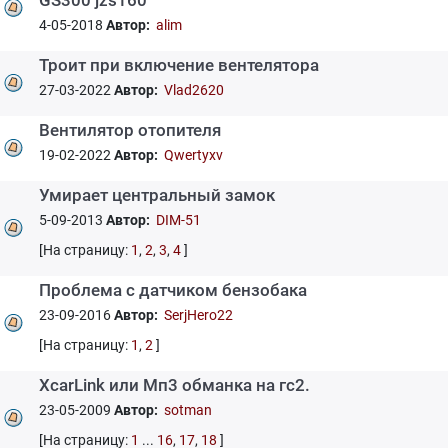
GS300 jzs160
4-05-2018
Автор:
alim
Троит при включение вентелятора
27-03-2022
Автор:
Vlad2620
Вентилятор отопителя
19-02-2022
Автор:
Qwertyxv
Умирает центральный замок
5-09-2013
Автор:
DIM-51
[На страницу:
1
,
2
,
3
,
4
]
Проблема с датчиком бензобака
23-09-2016
Автор:
SerjHero22
[На страницу:
1
,
2
]
XcarLink или Мп3 обманка на гс2.
23-05-2009
Автор:
sotman
[На страницу:
1
...
16
,
17
,
18
]