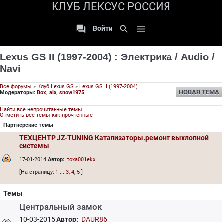
КЛУБ ЛЕКСУС РОССИЯ

search

Войти
Lexus GS II (1997-2004)
:
Электрика / Audio /
Navi
Все форумы
»
Клуб Lexus GS
»
Lexus GS II (1997-2004)
НОВАЯ ТЕМА
Модераторы:
Box
,
alx
,
snow1975
Найти все непрочитанные темы
Отметить все темы как прочтённые
Партнерские темы
ТЕХЦЕНТР JZ-TUNING Катализаторы.ремонт выхлопной
системы
17-01-2014
Автор:
toxa001ekx
[На страницу:
1
...
3
,
4
,
5
]
Темы
Центральный замок
10-03-2015
Автор:
DAUR86