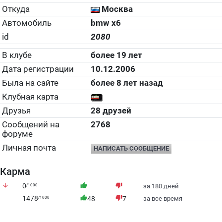
Откуда
Москва
Автомобиль
bmw x6
id
2080
В клубе
более 19 лет
Дата регистрации
10.12.2006
Была на сайте
более 8 лет назад
Клубная карта
Друзья
28 друзей
Сообщений на
2768
форуме
Личная почта
НАПИСАТЬ СООБЩЕНИЕ
Карма
arrow_downward
0
thumb_up
thumb_down
/1000
за 180 дней
1478
thumb_up
thumb_down
/1000
48
7
за все время