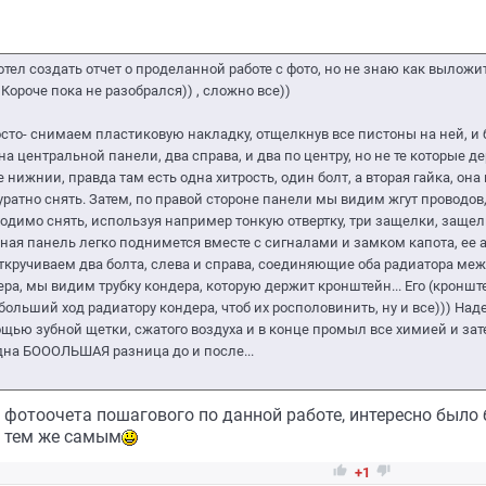
отел создать отчет о проделанной работе с фото, но не знаю как выложит
. Короче пока не разобрался)) , сложно все))
осто- снимаем пластиковую накладку, отщелкнув все пистоны на ней, и 
а центральной панели, два справа, и два по центру, но не те которые де
 нижнии, правда там есть одна хитрость, один болт, а вторая гайка, он
ратно снять. Затем, по правой стороне панели мы видим жгут проводов,
ходимо снять, используя например тонкую отвертку, три защелки, заще
ьная панель легко поднимется вместе с сигналами и замком капота, ее а
ткручиваем два болта, слева и справа, соединяющие оба радиатора межд
ра, мы видим трубку кондера, которую держит кронштейн... Его (кроншт
т больший ход радиатору кондера, чтоб их росполовинить, ну и все))) Над
ощью зубной щетки, сжатого воздуха и в конце промыл все химией и зат
дна БОООЛЬШАЯ разница до и после...
т фотоочета пошагового по данной работе, интересно было 
 тем же самым


+1