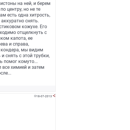
истоны на ней, и берем
о центру, но не те
ам есть одна хитрость,
 аккуратно снять.
стиковом кожухе. Его
бходимо отщелкнуть с
ком капота, ее
ева и справа,
 кондера, мы видим
и снять с этой трубки,
ь помог комуто...
 все химией и затем
ле...
18-07-2013

