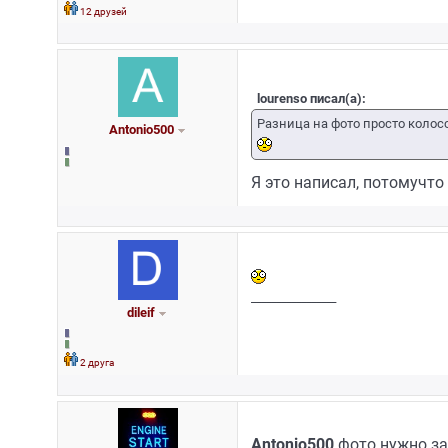
12 друзей
lourenso писал(а):
Разница на фото просто колосс
Antonio500
Я это написал, потомучто 
_________________
dileif
2 друга
Antonio500
фото нужно за