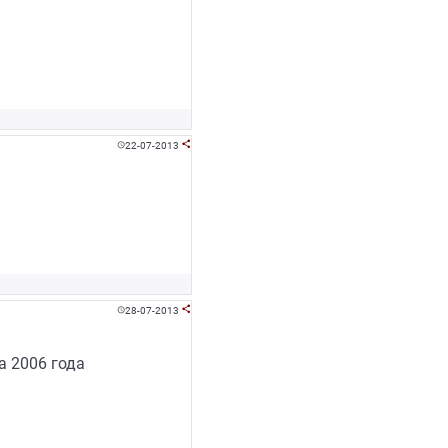
22-07-2013


28-07-2013


а 2006 года