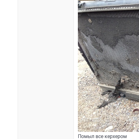
Помыл все керхером