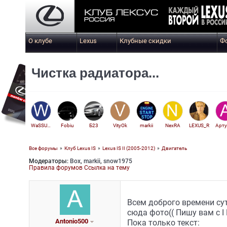
О клубе
Lexus
Клубные скидки
Ф
Чистка радиатора...
WaSSUUUPP
Fobiu
Б23
VityOk
markii
NexRA
LEXUS_R
Все форумы
»
Клуб Lexus IS
»
Lexus IS II (2005-2012)
»
Двигатель
Модераторы:
Box
,
markii
,
snow1975
Fevralb
Правила форумов
Ссылка на тему
Всем доброго времени сут
сюда фото(( Пишу вам с I 
Antonio500
Пока только текст: