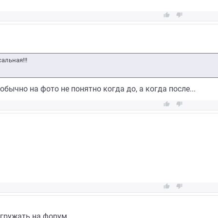


альная!!!
обычно на фото не понятно когда до, а когда после...




гружать на форум...