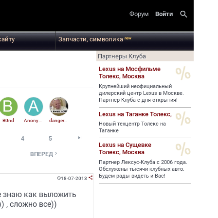
search
Форум
Войти
сайту
Запчасти, символика
new
Партнеры Клуба
Lexus на Мосфильме
Толекс,
Москва
Крупнейший неофициальный
дилерский центр Lexus в Москве.
Партнер Клуба с дня открытия!
Lexus на Таганке Толекс,
B0nd
Anonymous
danger061
Новый техцентр Толекс на
Таганке

4
5
Lexus на Сущевке
Толекс,
Москва

ВПЕРЕД
Партнер Лексус-Клуба с 2006 года.
Обслужены тысячи клубных авто.
Будем рады видеть и Вас!
18-07-2013


не знаю как выложить
) , сложно все))