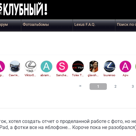
орум
Фотоальбомы
Lexus F.A.Q.
Поиск по 
Артурио
Сентябрь
Viktor00710
abramof9
Sanchelos77
Tolex Tuning Aktiv
glavshpan
lourenso
Арч

1
2
3
ок, хотел создать отчет о проделанной работе с фото, но 
Pad, а фотки все на яблофоне... Короче пока не разобрался)