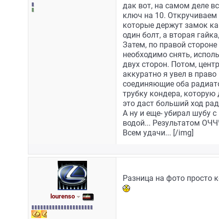
дак вот, на самом деле в
ключ на 10. Откручиваем д
которые держут замок кап
один болт, а вторая гайк
Затем, по правой стороне
необходимо снять, исполь
двух сторон. Потом, цент
аккуратно я увел в право
соединяющие оба радиато
трубку кондера, которую 
это даст больший ход рад
А ну и еще- убирал шубу 
водой... Результатом ОЧ
Всем удачи... [/img]
Разница на фото просто к
lourenso