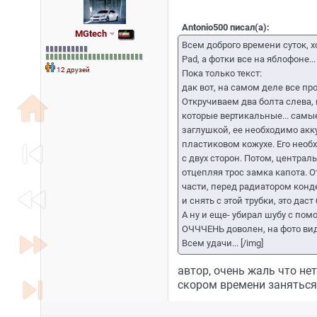
Antonio500 писал(а):
MGtech
Всем доброго времени суток, х
Pad, а фотки все на яблофоне..
12 друзей
Пока только текст:
дак вот, на самом деле все пр
home
Откручиваем два болта слева, н
которые вертикальные... самые
заглушкой, ее необходимо акку
skip_previous
пластиковом кожухе. Его необ
с двух сторон. Потом, централ
отцепляя трос замка капота. О
части, перед радиатором конде
fast_rewind
и снять с этой трубки, это дас
А ну и еще- убирал шубу с пом
ОЧЧЧЕНЬ доволен, на фото ви
fast_forward
Всем удачи... [/img]
автор, очень жаль что не
skip_next
скором времени заняться