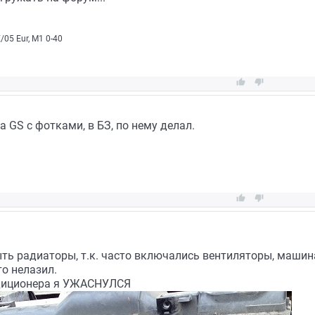
05 Eur, М1 0-40


 GS с фотками, в БЗ, по нему делал.


ть радиаторы, т.к. часто включались вентиляторы, машин
то нелазил.
диционера я УЖАСНУЛСЯ