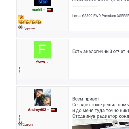
_________________
markii
Lехus GS300 RWD Рrеmium 3GRFSЕ/
7 друзей
Есть аналогичный отчет на
_________________
forzy
Всем привет.
Сегодня тоже решил помы
Andrey602
и до меня туда точно ник
Отодвинув радиатор кон
2 друга