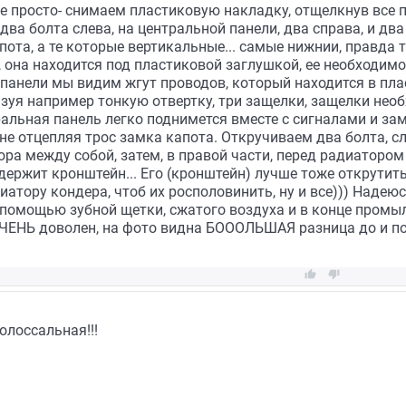
се просто- снимаем пластиковую накладку, отщелкнув все п
ва болта слева, на центральной панели, два справа, и два п
ота, а те которые вертикальные... самые нижнии, правда т
а, она находится под пластиковой заглушкой, ее необходимо
 панели мы видим жгут проводов, который находится в пла
зуя например тонкую отвертку, три защелки, защелки нео
ральная панель легко поднимется вместе с сигналами и зам
 не отцепляя трос замка капота. Откручиваем два болта, сл
ра между собой, затем, в правой части, перед радиатором
держит кронштейн... Его (кронштейн) лучше тоже открутить 
иатору кондера, чтоб их росполовинить, ну и все))) Надеюс
с помощью зубной щетки, сжатого воздуха и в конце промыл
ЧЧЕНЬ доволен, на фото видна БОООЛЬШАЯ разница до и пос


олоссальная!!!