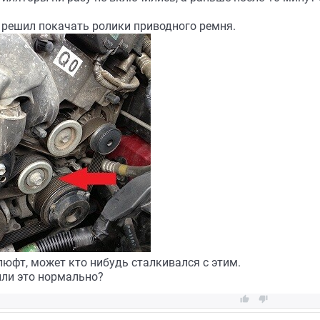
, решил покачать ролики приводного ремня.
юфт, может кто нибудь сталкивался с этим.
или это нормально?

