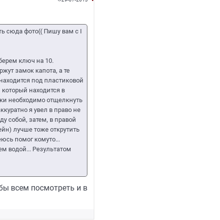
ь сюда фото(( Пишу вам с I
берем ключ на 10.
ржут замок капота, а те
а находится под пластиковой
 который находится в
лки необходимо отщелкнуть
ккуратно я увел в право не
у собой, затем, в правой
ейн) лучше тоже открутить
еюсь помог комуто...
ем водой... Результатом
бы всем посмотреть и в