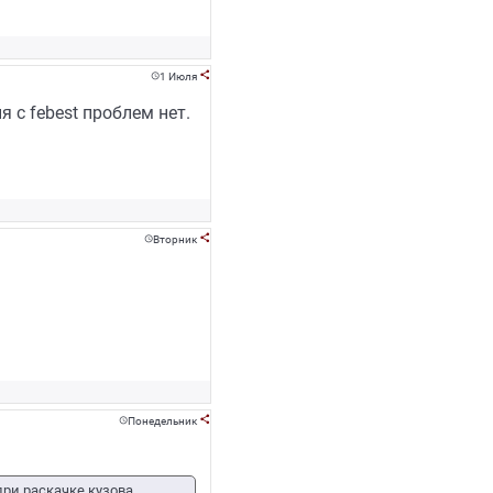
1 Июля


я с febest проблем нет.
Вторник


Понедельник


ри раскачке кузова,