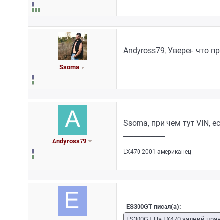
Andyross79, Уверен что пр
Ssoma
Ssoma, при чем тут VIN, е
_________________
Andyross79
LX470 2001 американец
ES300GT писал(а):
ES300GT На LX470 задний прав