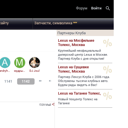
search
Форум
Войти
сайту
Запчасти, символика
new
Партнеры Клуба
Lexus на Мосфильме
Толекс,
Москва
Крупнейший неофициальный
дилерский центр Lexus в Москве.
Партнер Клуба с дня открытия!
Lexus на Сущевке
Толекс,
Москва
andryhen
мудрый лис
DJ Joul
Партнер Лексус-Клуба с 2006 года.


Обслужены тысячи клубных авто.
1141
1142
Будем рады видеть и Вас!
Lexus на Таганке Толекс,
Новый техцентр Толекс на
Таганке
29 Май

