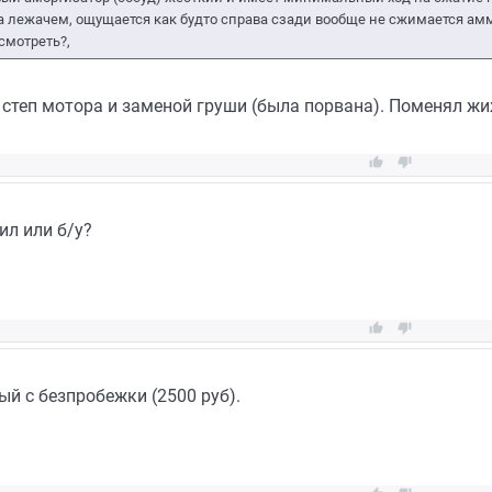
на лежачем, ощущается как будто справа сзади вообще не сжимается ам
смотреть?,
степ мотора и заменой груши (была порвана). Поменял жиж


ил или б/у?


ый с безпробежки (2500 руб).