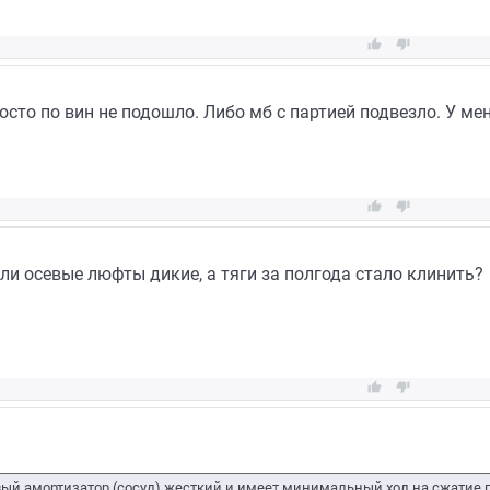


осто по вин не подошло. Либо мб с партией подвезло. У мен


сли осевые люфты дикие, а тяги за полгода стало клинить?


ый амортизатор (сосуд) жесткий и имеет минимальный ход на сжатие п