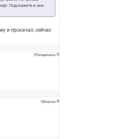
морт. Подскажите в чем
у и прокачал, сейчас
Понедельник


Вторник

