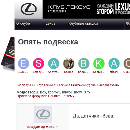
О клубе
Lexus
Клубные скидки
Ф
Опять подвеска
ES300GT
Sergey Zemliak
Andyross79
Ssoma
владимир миха
Kostya51
atlpark
Все форумы
»
Клуб Lexus LX
»
Lexus LX I 450/470/Cygnus
»
Ходовая часть
Модераторы:
Box
,
zdorovij
,
mbvol
,
snow1975
b0risovegor
Правила форумов
Ссылка на тему
Да, датчики - беда...
владимир миха