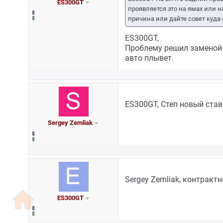
ES300GT
проявляется это на ямах или 
причина или дайте совет куда 
ES300GT,
Проблему решил заменой 
авто плывет.
ES300GT, Степ новый став
Sergey Zemliak
Sergey Zemliak, контрактн
home
ES300GT