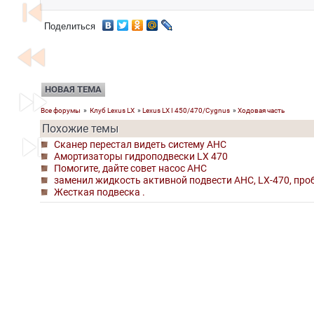
skip_previous
Поделиться
fast_rewind
НОВАЯ ТЕМА
fast_forward
Все форумы
»
Клуб Lexus LX
»
Lexus LX I 450/470/Cygnus
»
Ходовая часть
Похожие темы
skip_next
Сканер перестал видеть систему AHC
Амортизаторы гидроподвески LX 470
Помогите, дайте совет насос AHC
заменил жидкость активной подвести AHC, LX-470, проб
Жесткая подвеска .