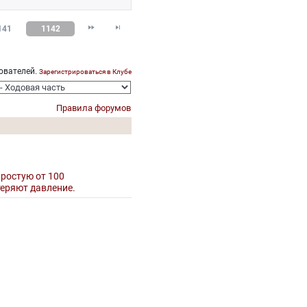


141
1142
ователей.
Зарегистрироваться в Клубе
Правила форумов
простую от 100
теряют давление.