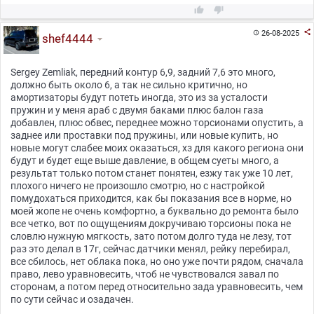



26-08-2025

shef4444
Sergey Zemliak, передний контур 6,9, задний 7,6 это много,
должно быть около 6, а так не сильно критично, но
амортизаторы будут потеть иногда, это из за усталости
пружин и у меня араб с двумя баками плюс балон газа
добавлен, плюс обвес, переднее можно торсионами опустить, а
заднее или проставки под пружины, или новые купить, но
новые могут слабее моих оказаться, хз для какого региона они
будут и будет еще выше давление, в общем суеты много, а
результат только потом станет понятен, езжу так уже 10 лет,
плохого ничего не произошло смотрю, но с настройкой
помудохаться приходится, как бы показания все в норме, но
моей жопе не очень комфортно, а буквально до ремонта было
все четко, вот по ощущениям докручиваю торсионы пока не
словлю нужную мягкость, зато потом долго туда не лезу, тот
раз это делал в 17г, сейчас датчики менял, рейку перебирал,
все сбилось, нет облака пока, но оно уже почти рядом, сначала
право, лево уравновесить, чтоб не чувствовался завал по
сторонам, а потом перед относительно зада уравновесить, чем
по сути сейчас и озадачен.