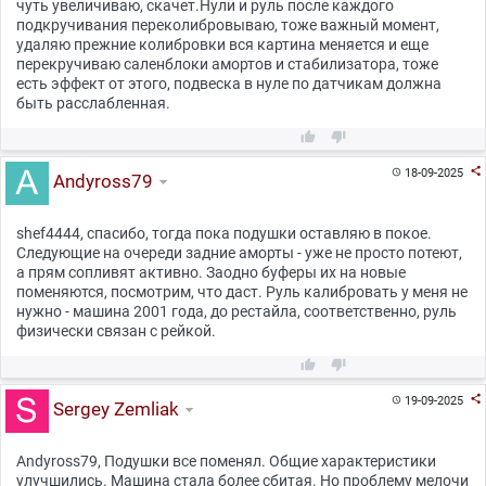
чуть увеличиваю, скачет.Нули и руль после каждого
подкручивания переколибровываю, тоже важный момент,
удаляю прежние колибровки вся картина меняется и еще
перекручиваю саленблоки амортов и стабилизатора, тоже
есть эффект от этого, подвеска в нуле по датчикам должна
быть расслабленная.



18-09-2025

Andyross79
shef4444, спасибо, тогда пока подушки оставляю в покое.
Следующие на очереди задние аморты - уже не просто потеют,
а прям сопливят активно. Заодно буферы их на новые
поменяются, посмотрим, что даст. Руль калибровать у меня не
нужно - машина 2001 года, до рестайла, соответственно, руль
физически связан с рейкой.



19-09-2025

Sergey Zemliak
Andyross79, Подушки все поменял. Общие характеристики
улучшились. Машина стала более сбитая. Но проблему мелочи