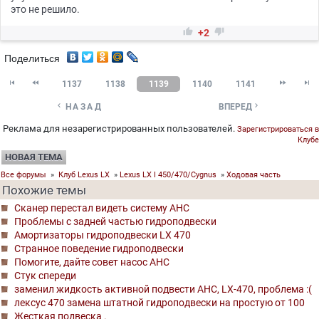
это не решило.


+2
Поделиться




1137
1138
1139
1140
1141


НАЗАД
ВПЕРЕД
Реклама для незарегистрированных пользователей.
Зарегистрироваться в
Клубе
НОВАЯ ТЕМА
Все форумы
»
Клуб Lexus LX
»
Lexus LX I 450/470/Cygnus
»
Ходовая часть
Похожие темы
Сканер перестал видеть систему AHC
Проблемы с задней частью гидроподвески
Амортизаторы гидроподвески LX 470
Странное поведение гидроподвески
Помогите, дайте совет насос AHC
Стук спереди
заменил жидкость активной подвести AHC, LX-470, проблема :(
лексус 470 замена штатной гидроподвески на простую от 100
Жесткая подвеска .