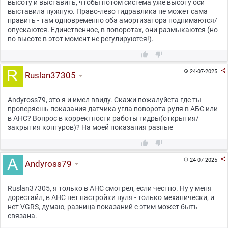
высоту и выставить, чтобы потом система уже высоту оси
выставила нужную. Право-лево гидравлика не может сама
править - там одновременно оба амортизатора поднимаются/
опускаются. Единственное, в поворотах, они размыкаются (но
по высоте в этот момент не регулируются!).



24-07-2025

Ruslan37305
Andyross79, это я и имел ввиду. Скажи пожалуйста где ты
проверяешь показания датчика угла поворота руля в АБС или
в AHC? Вопрос в корректности работы гидры(открытия/
закрытия контуров)? На моей показания разные



24-07-2025

Andyross79
Ruslan37305, я только в AHC смотрел, если честно. Ну у меня
дорестайл, в AHC нет настройки нуля - только механически, и
нет VGRS, думаю, разница показаний с этим может быть
связана.