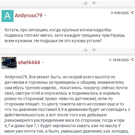



9-09-2025

Andyross79
Кстати, про ситуацию, когда крупные кочки/надолбы
подвеска глотает мягко, зато каждую трещинку чувствуешь
всем кузовом. Не подушки ли это кузова устали?



18-09-2025

shef4444
Andyross79, Все может быть, но скорей всего высота по
датчикам и торсионы не приведены к общему знаменателю,
сам ебусь третюю неделю, , покатаюсь, покручу, сейчас почти
свел, смотри чтоб и опускалась и поднималась в нормаль
ровно по сторонам( право -лево по датчикам), если по
сторонам пляшет, то центр тяжести авто не словил еще и то
что ты давление поставил 6,9 в движении будет не совпадать с
действительностью, а вот после того как добьешся
равномерного распределения веса по сторонам, тогда и при
6,7 и даже при 7,1 будет неровности хавать как по маслу.У
меня уже почти так, а было, уменьшаю давление, как холодец,