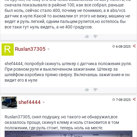
сначала показывало в районе 100, как все собрал, раньше
был ноль, сейчас стало 400, почему не понимаю, а в abs/vcs
датчик в нуле.Какой то аномалии от этого не вижу, машину не
ведет и руль легкий, одним пальцем рулится,но хотелось бы
все таки тут нуль видеть, а не 400 градусов.



6-08-2025

Ruslan37305
shef4444, попробуй скинуть штекер с датчика положения руля.
При ровном руле и выключенном зажигании. Штекер за
шлейфом аэробика прямо сверху. Включаешь зажигание и он
видит его в нуле



7-08-2025

shef4444
Ruslan37305, снял подушку, но такого не обнаружил,все
оказалось проще, скинул клему и ноль становится в том
положении, где руль стоит, теперь ноль на месте.