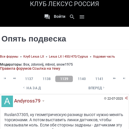
КЛУБ ЛЕКСУС РОССИЯ

search

Войти
Опять подвеска
Все форумы
»
Клуб Lexus LX
»
Lexus LX I 450/470/Cygnus
»
Ходовая часть
Модераторы:
Box
,
zdorovij
,
mbvol
,
snow1975
Правила форумов
Ссылка на тему




1137
1138
1139
1140
1141


НАЗАД
ВПЕРЕД

22-07-2025

Andyross79
Ruslan37305, ну геометрическую разницу высот нужно менять
торсионами. А потом выставить линки датчиков, чтобы
показывали ноль. Если обе стороны задраны - датчиками эту