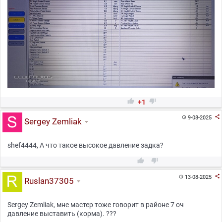


+1

9-08-2025

Sergey Zemliak
shef4444, А что такое высокое давление задка?



13-08-2025

Ruslan37305
Sergey Zemliak, мне мастер тоже говорит в районе 7 оч
давление выставить (корма). ???