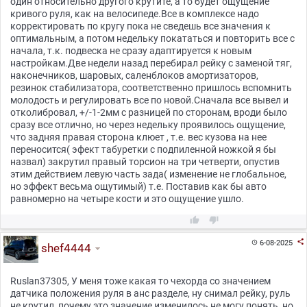
один относительно другого крутите, а то будет ощущение
кривого руля, как на велосипеде.Все в комплексе надо
корректировать по кругу пока не сведешь все значения к
оптимальным, а потом недельку покататься и повторить все с
начала, т.к. подвеска не сразу адаптируется к новым
настройкам.Две недели назад перебирал рейку с заменой тяг,
наконечников, шаровых, саленблоков амортизаторов,
резинок стабилизатора, соответственно пришлось вспомнить
молодость и регулировать все по новой.Сначала все вывел и
отколибровал, +/-1-2мм с разницей по сторонам, вроди было
сразу все отлично, но через недельку проявилось ощущение,
что задняя правая сторона клюет , т.е. вес кузова на нее
переносится( эфект табуретки с подпиленной ножкой я бы
назвал) закрутил правый торсион на три четверти, опустив
этим действием левую часть зада( изменение не глобальное,
но эффект весьма ощутимый) т.е. Поставив как бы авто
равномерно на четыре кости и это ощущение ушло.



6-08-2025

shef4444
Ruslan37305, У меня тоже какая то чехорда со значением
датчика положения руля в анс разделе, ну снимал рейку, руль
не крутил, почему это значение изменилось не могу понять, но