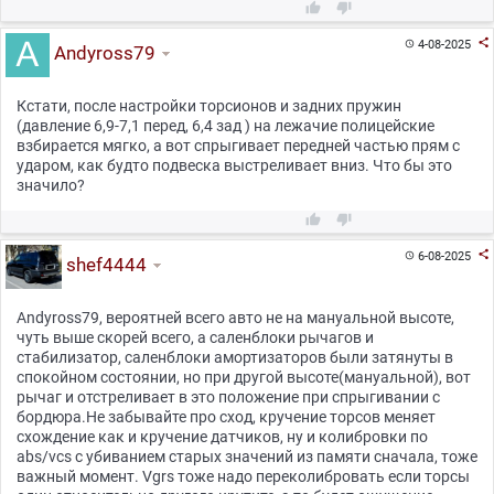



4-08-2025

Andyross79
Кстати, после настройки торсионов и задних пружин
(давление 6,9-7,1 перед, 6,4 зад ) на лежачие полицейские
взбирается мягко, а вот спрыгивает передней частью прям с
ударом, как будто подвеска выстреливает вниз. Что бы это
значило?



6-08-2025

shef4444
Andyross79, вероятней всего авто не на мануальной высоте,
чуть выше скорей всего, а саленблоки рычагов и
стабилизатор, саленблоки амортизаторов были затянуты в
спокойном состоянии, но при другой высоте(мануальной), вот
рычаг и отстреливает в это положение при спрыгивании с
бордюра.Не забывайте про сход, кручение торсов меняет
схождение как и кручение датчиков, ну и колибровки по
abs/vcs с убиванием старых значений из памяти сначала, тоже
важный момент. Vgrs тоже надо переколибровать если торсы