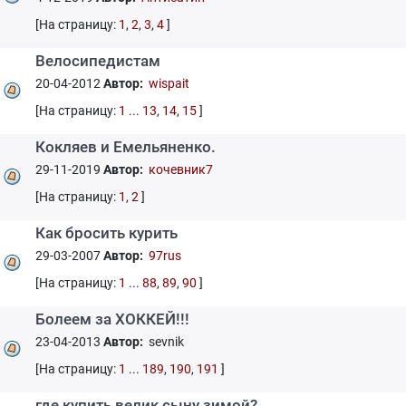
[На страницу:
1
,
2
,
3
,
4
]
Велосипедистам
20-04-2012
Автор:
wispait
[На страницу:
1
...
13
,
14
,
15
]
Кокляев и Емельяненко.
29-11-2019
Автор:
кочeвник7
[На страницу:
1
,
2
]
Как бросить курить
29-03-2007
Автор:
97rus
[На страницу:
1
...
88
,
89
,
90
]
Болеем за ХОККЕЙ!!!
23-04-2013
Автор:
sevnik
[На страницу:
1
...
189
,
190
,
191
]
где купить велик сыну зимой?