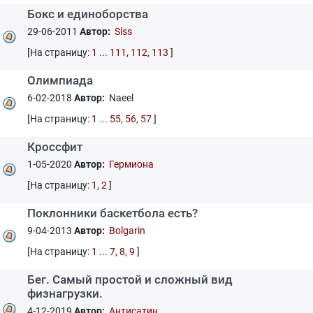
Бокс и единоборства
29-06-2011
Автор:
Slss
[На страницу:
1
...
111
,
112
,
113
]
Олимпиада
6-02-2018
Автор:
Naeel
[На страницу:
1
...
55
,
56
,
57
]
Кроссфит
1-05-2020
Автор:
Гермиона
[На страницу:
1
,
2
]
Поклонники баскетбола есть?
9-04-2013
Автор:
Bolgarin
[На страницу:
1
...
7
,
8
,
9
]
Бег. Самый простой и сложный вид
физнагрузки.
4-12-2019
Автор:
Антисатин