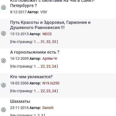
Кто поможет с билетами на ЧМ в Санкт-
Петербурге ?
8-12-2017
Автор:
VSV
Путь Красоты и Здоровья, Гармонии и
Душевного Равновесия !!!
15-12-2015
Автор:
NEO2
[На страницу:
1
...
31
,
32
,
33
]
А горнолыжники есть ?
16-12-2009
Автор:
Артём Чг
[На страницу:
1
...
22
,
23
,
24
]
Кто чем увлекается?
18-02-2006
Автор:
N19.Is250
[На страницу:
1
...
22
,
23
,
24
]
Шахматы
23-11-2016
Автор:
Danich
[На страницу:
1
,
2
,
3
]