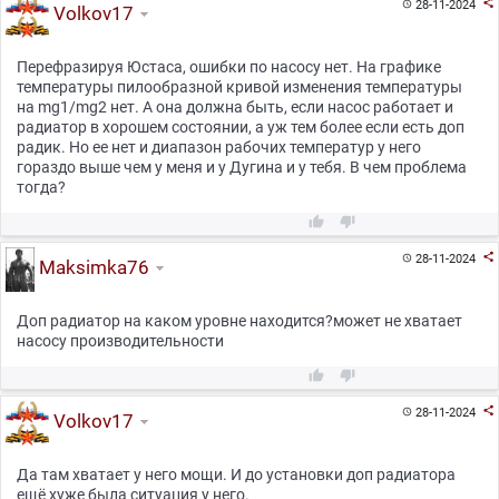

28-11-2024

Volkov17
Перефразируя Юстаса, ошибки по насосу нет. На графике
температуры пилообразной кривой изменения температуры
на mg1/mg2 нет. А она должна быть, если насос работает и
радиатор в хорошем состоянии, а уж тем более если есть доп
радик. Но ее нет и диапазон рабочих температур у него
гораздо выше чем у меня и у Дугина и у тебя. В чем проблема
тогда?



28-11-2024

Maksimka76
Доп радиатор на каком уровне находится?может не хватает
насосу производительности



28-11-2024

Volkov17
Да там хватает у него мощи. И до установки доп радиатора
ещё хуже была ситуация у него.