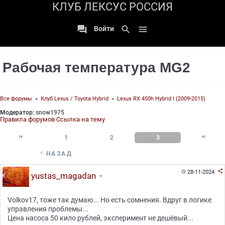
КЛУБ ЛЕКСУС РОССИЯ

search

Войти
Рабочая температура MG2
Все форумы
»
Клуб Lexus / Toyota Hybrid
»
Lexus RX 450h Hybrid I (2009-2015)
Модератор:
snow1975
Правила форумов
Ссылка на тему


1
2
3

НАЗАД

28-11-2024

yustas_magadan
Volkov17, тоже так думаю... Но есть сомнения. Вдруг в логике
управления проблемы...
Цена насоса 50 кило рублей, эксперимент не дешёвый...