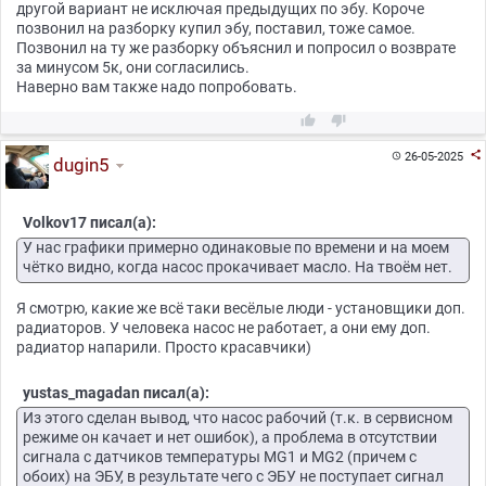
другой вариант не исключая предыдущих по эбу. Короче
позвонил на разборку купил эбу, поставил, тоже самое.
Позвонил на ту же разборку объяснил и попросил о возврате
за минусом 5к, они согласились.
Наверно вам также надо попробовать.



26-05-2025

dugin5
Volkov17 писал(а):
У нас графики примерно одинаковые по времени и на моем
чётко видно, когда насос прокачивает масло. На твоём нет.
Я смотрю, какие же всё таки весёлые люди - установщики доп.
радиаторов. У человека насос не работает, а они ему доп.
радиатор напарили. Просто красавчики)
yustas_magadan писал(а):
Из этого сделан вывод, что насос рабочий (т.к. в сервисном
режиме он качает и нет ошибок), а проблема в отсутствии
сигнала с датчиков температуры MG1 и MG2 (причем с
обоих) на ЭБУ, в результате чего с ЭБУ не поступает сигнал