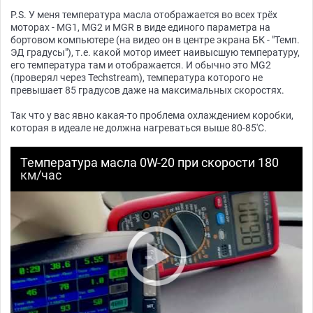
P.S. У меня температура масла отображается во всех трёх
моторах - MG1, MG2 и MGR в виде единого параметра на
бортовом компьютере (на видео он в центре экрана БК - "Темп.
ЭД градусы"), т.е. какой мотор имеет наивысшую температуру,
его температура там и отображается. И обычно это MG2
(проверял через Techstream), температура которого не
превышает 85 градусов даже на максимальных скоростях.
Так что у вас явно какая-то проблема охлаждением коробки,
которая в идеале не должна нагреваться выше 80-85'C.
Температура масла 0W-20 при скорости 180
км/час