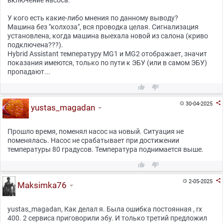
включение насоса.
У кого есть какие-либо мнения по данному выводу?
Машина без "колхоза", вся проводка целая. Сигнализация
установлена, когда машина выехала новой из салона (криво
подключена???).
Hybrid Assistant температуру MG1 и MG2 отображает, значит
показания имеются, только по пути к ЭБУ (или в самом ЭБУ)
пропадают...



30-04-2025

yustas_magadan
Прошло время, поменял насос на новый. Ситуация не
поменялась. Насос не срабатывает при достижении
температуры 80 градусов. Температура поднимается выше.



2-05-2025

Maksimka76
yustas_magadan, Как делал я. Была ошибка постоянная , rx
400. 2 сервиса приговорили эбу. И только третий предложил