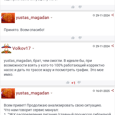



29-11-2024

yustas_magadan
Принято. Всем спасибо!



29-11-2024

Volkov17
yustas_magadan, брат, чем смогли. В идеале бы, при
возможности взять у кого-то 100% работающий корректно
насос и дать по трассе жару и посмотреть график. Это мое
имхо.


+1

16-01-2025

yustas_magadan
Всем привет! Продолжаю анализировать свою ситуацию.
Что нам говорит сервис мануал:
1. "ЭБУ распределения питания (главный процессор гибридной