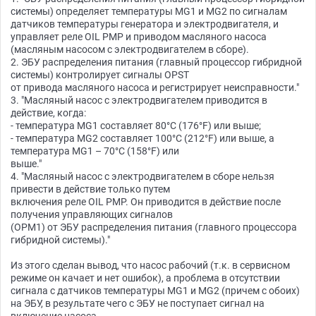
системы) определяет температуры MG1 и MG2 по сигналам
датчиков температуры генератора и электродвигателя, и
управляет реле OIL PMP и приводом масляного насоса
(масляным насосом с электродвигателем в сборе).
2. ЭБУ распределения питания (главный процессор гибридной
системы) контролирует сигналы OPST
от привода масляного насоса и регистрирует неисправности."
3. "Масляный насос с электродвигателем приводится в
действие, когда:
- температура MG1 составляет 80°C (176°F) или выше;
- температура MG2 составляет 100°C (212°F) или выше, а
температура MG1 – 70°C (158°F) или
выше."
4. "Масляный насос с электродвигателем в сборе нельзя
привести в действие только путем
включения реле OIL PMP. Он приводится в действие после
получения управляющих сигналов
(OPM1) от ЭБУ распределения питания (главного процессора
гибридной системы)."
Из этого сделан вывод, что насос рабочий (т.к. в сервисном
режиме он качает и нет ошибок), а проблема в отсутствии
сигнала с датчиков температуры MG1 и MG2 (причем с обоих)
на ЭБУ, в результате чего с ЭБУ не поступает сигнал на