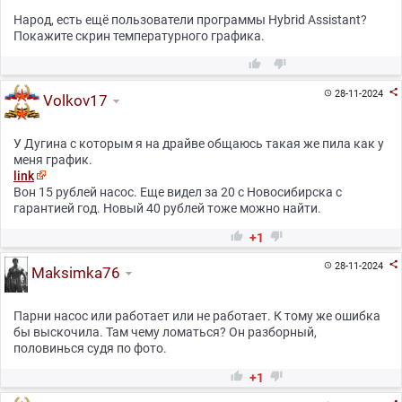
Народ, есть ещё пользователи программы Hybrid Assistant?
Покажите скрин температурного графика.



28-11-2024

Volkov17
У Дугина с которым я на драйве общаюсь такая же пила как у
меня график.
link
Вон 15 рублей насос. Еще видел за 20 с Новосибирска с
гарантией год. Новый 40 рублей тоже можно найти.


+1

28-11-2024

Maksimka76
Парни насос или работает или не работает. К тому же ошибка
бы выскочила. Там чему ломаться? Он разборный,
половинься судя по фото.


+1