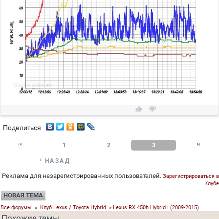


Поделиться


1
2
3

НАЗАД
Реклама для незарегистрированных пользователей.
Зарегистрироваться в
Клубе
НОВАЯ ТЕМА
Все форумы
»
Клуб Lexus / Toyota Hybrid
»
Lexus RX 450h Hybrid I (2009-2015)
Похожие темы