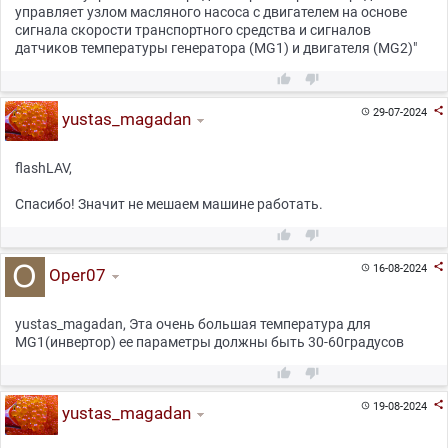
управляет узлом масляного насоса с двигателем на основе
сигнала скорости транспортного средства и сигналов
датчиков температуры генератора (MG1) и двигателя (MG2)"



29-07-2024

yustas_magadan
flashLAV,
Спасибо! Значит не мешаем машине работать.



16-08-2024

Oper07
yustas_magadan, Эта очень большая температура для
MG1(инвертор) ее параметры должны быть 30-60градусов



19-08-2024

yustas_magadan