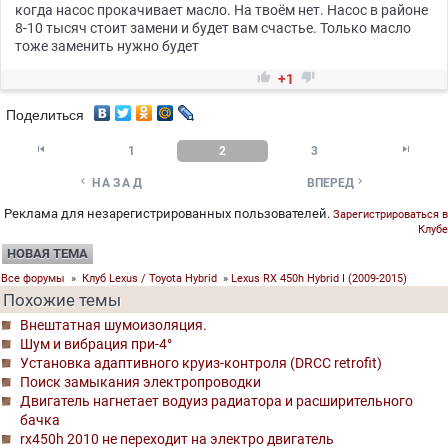
когда насос прокачивает масло. На твоём нет. Насос в районе
8-10 тысяч стоит замени и будет вам счастье. Только масло
тоже заменить нужно будет


+1
Поделиться


1
2
3


НАЗАД
ВПЕРЕД
Реклама для незарегистрированных пользователей.
Зарегистрироваться в
Клубе
НОВАЯ ТЕМА
Все форумы
»
Клуб Lexus / Toyota Hybrid
»
Lexus RX 450h Hybrid I (2009-2015)
Похожие темы
Внештатная шумоизоляция.
Шум и вибрация при-4°
Установка адаптивного круиз-контроля (DRCC retrofit)
Поиск замыкания электропроводки
Двигатель нагнетает водуиз радиатора и расширительного
бачка
rx450h 2010 не переходит на электро двигатель