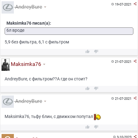

19-07-2021

AndreyBure
Maksimka76 писал(а):
6л вроде
5,9 без фильтра, 6,1 с фильтром



21-07-2021

Maksimka76
AndreyBure, с фильтром??А где он стоит?



21-07-2021

AndreyBure
Maksimka76, тьфу блин, с движком попутал



3-10-2023
