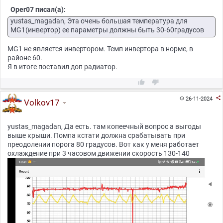
Oper07 писал(а):
yustas_magadan, Эта очень большая температура для
MG1(инвертор) ее параметры должны быть 30-60градусов
MG1 не является инвертором. Темп инвертора в норме, в
районе 60.
Я в итоге поставил доп радиатор.



26-11-2024

Volkov17
yustas_magadan, Да есть. там копеечный вопрос а выгоды
выше крыши. Помпа кстати должна срабатывать при
преодолении порога 80 градусов. Вот как у меня работает
охлаждение при 3 часовом движении скорость 130-140