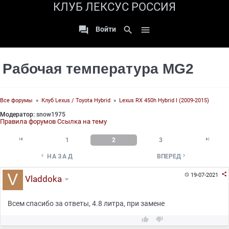
КЛУБ ЛЕКСУС РОССИЯ

search

Войти
Рабочая температура MG2
Все форумы
»
Клуб Lexus / Toyota Hybrid
»
Lexus RX 450h Hybrid I (2009-2015)
Модератор:
snow1975
Правила форумов
Ссылка на тему


1
2
3


НАЗАД
ВПЕРЕД

19-07-2021

Vladdoka
Всем спасибо за ответы, 4.8 литра, при замене

