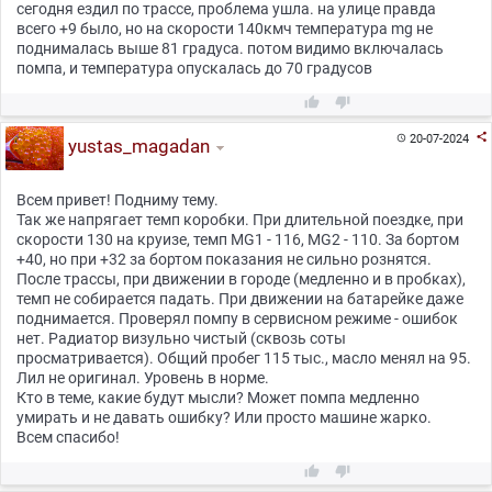
сегодня ездил по трассе, проблема ушла. на улице правда
всего +9 было, но на скорости 140кмч температура mg не
поднималась выше 81 градуса. потом видимо включалась
помпа, и температура опускалась до 70 градусов



20-07-2024

yustas_magadan
Всем привет! Подниму тему.
Так же напрягает темп коробки. При длительной поездке, при
скорости 130 на круизе, темп MG1 - 116, MG2 - 110. За бортом
+40, но при +32 за бортом показания не сильно рознятся.
После трассы, при движении в городе (медленно и в пробках),
темп не собирается падать. При движении на батарейке даже
поднимается. Проверял помпу в сервисном режиме - ошибок
нет. Радиатор визульно чистый (сквозь соты
просматривается). Общий пробег 115 тыс., масло менял на 95.
Лил не оригинал. Уровень в норме.
Кто в теме, какие будут мысли? Может помпа медленно
умирать и не давать ошибку? Или просто машине жарко.
Всем спасибо!

