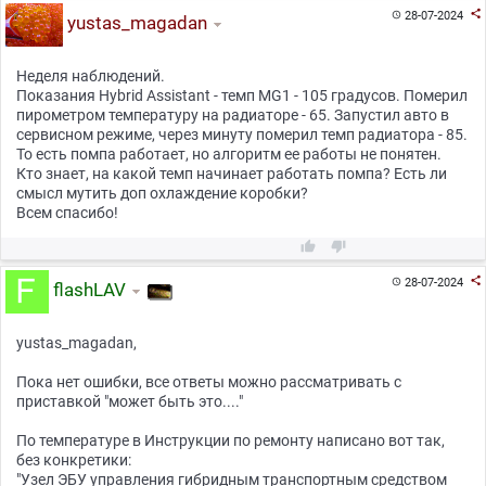

28-07-2024

yustas_magadan
Неделя наблюдений.
Показания Hybrid Assistant - темп MG1 - 105 градусов. Померил
пирометром температуру на радиаторе - 65. Запустил авто в
сервисном режиме, через минуту померил темп радиатора - 85.
То есть помпа работает, но алгоритм ее работы не понятен.
Кто знает, на какой темп начинает работать помпа? Есть ли
смысл мутить доп охлаждение коробки?
Всем спасибо!



28-07-2024

flashLAV
yustas_magadan,
Пока нет ошибки, все ответы можно рассматривать с
приставкой "может быть это...."
По температуре в Инструкции по ремонту написано вот так,
без конкретики:
"Узел ЭБУ управления гибридным транспортным средством