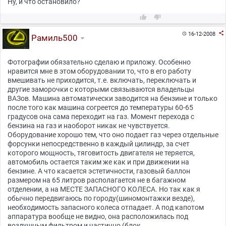
Ну, и что остановило?



16-12-2008

Рамиль500
Фотографии обязательно сделаю и приложу. Особенно
нравится мне в этом оборудовании то, что в его работу
вмешивать не приходится, т.е. включать, переключать и
другие заморочки с которыми связываются владельцы
ВАЗов. Машина автоматически заводится на бензине и только
после того как машина согреется до температуры 60-65
градусов она сама переходит на газ. Момент перехода с
бензина на газ и наоборот никак не чувствуется.
Оборудование хорошо тем, что оно подает газ через отдельные
форсунки непосредственно в каждый цилиндр, за счет
которого мощность, тяговитость двигателя не теряется,
автомобиль остается таким же как и при движении на
бензине. А что касается эстетичности, газовый баллон
размером на 65 литров располагается не в багажном
отделении, а на МЕСТЕ ЗАПАСНОГО КОЛЕСА. Но так как я
обычно передвигаюсь по городу(шиномонтажки везде),
необходимость запасного колеса отпадает. А под капотом
аппаратура вообще не видно, она расположилась под
воздушным фильтром и частично (блок