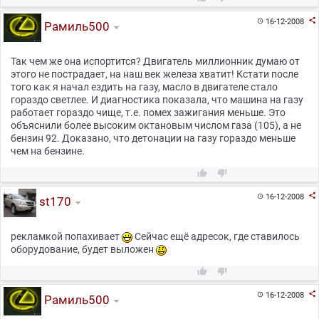

16-12-2008

Рамиль500
Так чем же она испортится? Двигатель миллионник думаю от
этого не пострадает, на наш век железа хватит! Кстати после
того как я начал ездить на газу, масло в двигателе стало
гораздо светлее. И диагностика показала, что машина на газу
работает гораздо чище, т.е. помех зажигания меньше. Это
объяснили более высоким октановым числом газа (105), а не
бензин 92. Доказано, что детонации на газу гораздо меньше
чем на бензине.



16-12-2008

st170
рекламкой попахивает
Сейчас ещё адресок, где ставилось
оборудование, будет выложен



16-12-2008

Рамиль500