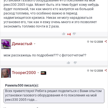
установки газового оборудования 4-го поколения на мой
рекс330 2005 года. Может быть эта тема будет кому нибудь
будет полезной, так как много кто жалуется на большой
расход топлива, что особенно важно в период
надвигающегося кризиса. Никак не могу нарадоваться
установке его, так как я езжу очень много и это позволяет
экономить топливо почти в 2 раза.


+4

16-12-2008

Димастый
мож расскажешь по подробнее??? с фотоотчетом??



16-12-2008

Trooper2000
Рамиль500 писал(а):
Всех приветствую! Ребята решил поделиться с Вами опытом
установки газового оборудования 4-го поколения на мой
рекс330 2005 года...