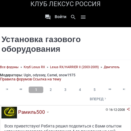
КЛУБ ЛЕКСУС РОССИЯ

search

Войти
Установка газового
оборудования
Все форумы
»
Клуб Lexus RX
»
Lexus RX/HARRIER II (2003-2009)
»
Двигатель
Модераторы:
Ugin
,
odyssey
,
Camel
,
snow1975
Правила форумов
Ссылка на тему




1
2
3
4
5

ВПЕРЕД

16-12-2008

Рамиль500
Всех приветствую! Ребята решил поделиться с Вами опытом