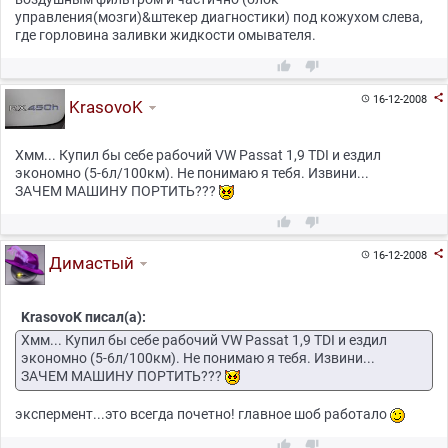
управления(мозги)&штекер диагностики) под кожухом слева,
где горловина заливки жидкости омывателя.



16-12-2008

KrasovoK
Хмм... Купил бы себе рабочий VW Passat 1,9 TDI и ездил
экономно (5-6л/100км). Не понимаю я тебя. Извини...
ЗАЧЕМ МАШИНУ ПОРТИТЬ???



16-12-2008

Димастый
KrasovoK писал(а):
Хмм... Купил бы себе рабочий VW Passat 1,9 TDI и ездил
экономно (5-6л/100км). Не понимаю я тебя. Извини...
ЗАЧЕМ МАШИНУ ПОРТИТЬ???
экспермент...это всегда почетно! главное шоб работало

