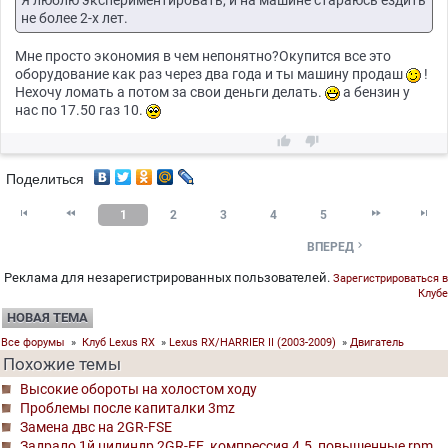
Я люблю экспериментировать, и на машине стараюсь ездить
не более 2-х лет.
Мне просто экономия в чем непонятно?Окупится все это
оборудование как раз через два года и ты машину продаш
!
Нехочу ломать а потом за свои деньги делать.
а бензин у
нас по 17.50 газ 10.


Поделиться




1
2
3
4
5

ВПЕРЕД
Реклама для незарегистрированных пользователей.
Зарегистрироваться в
Клубе
НОВАЯ ТЕМА
Все форумы
»
Клуб Lexus RX
»
Lexus RX/HARRIER II (2003-2009)
»
Двигатель
Похожие темы
Высокие обороты на холостом ходу
Проблемы после капиталки 3mz
Замена двс на 2GR-FSE
Задрало 1й цилиндр 2GR-FE, компрессия 4.5, повышенные rpm.