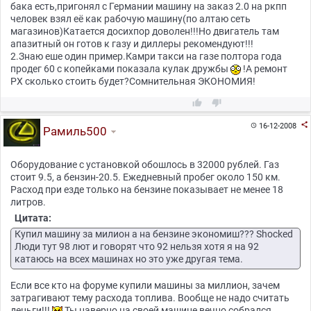
бака есть,пригонял с Германии машину на заказ 2.0 на ркпп
человек взял её как рабочую машину(по алтаю сеть
магазинов)Катается досихпор доволен!!!Но двигатель там
апазитный он готов к газу и диллеры рекомендуют!!!
2.Знаю еше один пример.Камри такси на газе полтора года
продег 60 с копейками показала кулак дружбы
!А ремонт
РХ сколько стоить будет?Сомнительная ЭКОНОМИЯ!



16-12-2008

Рамиль500
Оборудование с установкой обошлось в 32000 рублей. Газ
стоит 9.5, а бензин-20.5. Ежедневный пробег около 150 км.
Расход при езде только на бензине показывает не менее 18
литров.
Цитата:
Купил машину за милион а на бензине экономиш??? Shocked
Люди тут 98 лют и говорят что 92 нельзя хотя я на 92
катаюсь на всех машинах но это уже другая тема.
Если все кто на форуме купили машины за миллион, зачем
затрагивают тему расхода топлива. Вообще не надо считать
деньги!!!
Ты наверно на своей машине вечно собрался