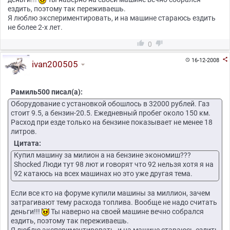
ездить, поэтому так переживаешь.
Я люблю экспериментировать, и на машине стараюсь ездить
не более 2-х лет.


0

16-12-2008

ivan200505
Рамиль500 писал(а):
Оборудование с установкой обошлось в 32000 рублей. Газ
стоит 9.5, а бензин-20.5. Ежедневный пробег около 150 км.
Расход при езде только на бензине показывает не менее 18
литров.
Цитата:
Купил машину за милион а на бензине экономиш???
Shocked Люди тут 98 лют и говорят что 92 нельзя хотя я на
92 катаюсь на всех машинах но это уже другая тема.
Если все кто на форуме купили машины за миллион, зачем
затрагивают тему расхода топлива. Вообще не надо считать
деньги!!!
Ты наверно на своей машине вечно собрался
ездить, поэтому так переживаешь.