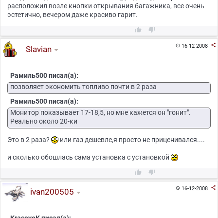
расположил возле кнопки открывания багажника, все очень
эстетично, вечером даже красиво гарит.



16-12-2008

Slavian
Рамиль500 писал(а):
позволяет экономить топливо почти в 2 раза
Рамиль500 писал(а):
Монитор показывает 17-18,5, но мне кажется он "гонит".
Реально около 20-ки
Это в 2 раза?
или газ дешевле,я просто не приценивался....
и сколько обошлась сама установка с установкой



16-12-2008

ivan200505