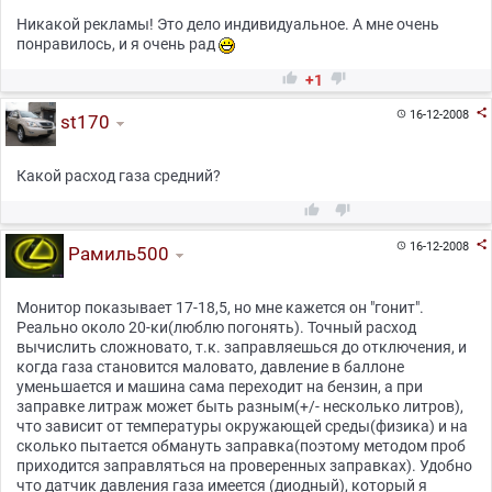
Никакой рекламы! Это дело индивидуальное. А мне очень
понравилось, и я очень рад


+1

16-12-2008

st170
Какой расход газа средний?



16-12-2008

Рамиль500
Монитор показывает 17-18,5, но мне кажется он "гонит".
Реально около 20-ки(люблю погонять). Точный расход
вычислить сложновато, т.к. заправляешься до отключения, и
когда газа становится маловато, давление в баллоне
уменьшается и машина сама переходит на бензин, а при
заправке литраж может быть разным(+/- несколько литров),
что зависит от температуры окружающей среды(физика) и на
сколько пытается обмануть заправка(поэтому методом проб
приходится заправляться на проверенных заправках). Удобно
что датчик давления газа имеется (диодный), который я