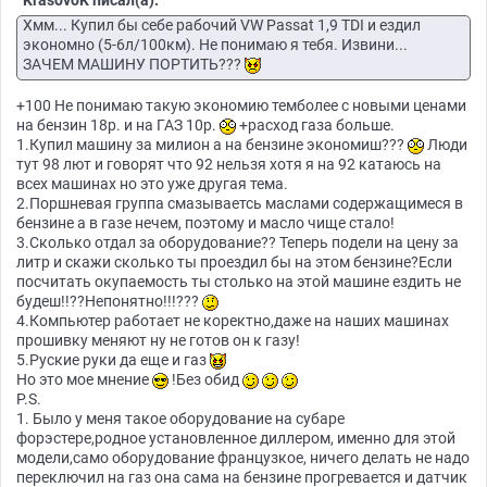
KrasovoK писал(а):
Хмм... Купил бы себе рабочий VW Passat 1,9 TDI и ездил
экономно (5-6л/100км). Не понимаю я тебя. Извини...
ЗАЧЕМ МАШИНУ ПОРТИТЬ???
+100 Не понимаю такую экономию темболее с новыми ценами
на бензин 18p. и на ГАЗ 10p.
+расход газа больше.
1.Купил машину за милион а на бензине экономиш???
Люди
тут 98 лют и говорят что 92 нельзя хотя я на 92 катаюсь на
всех машинах но это уже другая тема.
2.Поршневая группа смазываетсь маслами содержащимеся в
бензине а в газе нечем, поэтому и масло чище стало!
3.Сколько отдал за оборудование?? Теперь подели на цену за
литр и скажи сколько ты проездил бы на этом бензине?Если
посчитать окупаемость ты столько на этой машине ездить не
будеш!!??Непонятно!!!???
4.Компьютер работает не коректно,даже на наших машинах
прошивку меняют ну не готов он к газу!
5.Руские руки да еще и газ
Но это мое мнение
!Без обид
P.S.
1. Было у меня такое оборудование на субаре
форэстере,родное установленное диллером, именно для этой
модели,само оборудование французкое, ничего делать не надо
переключил на газ она сама на бензине прогревается и датчик