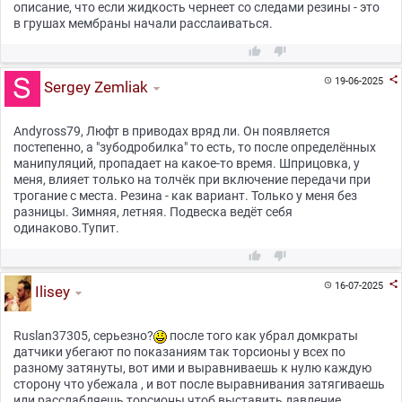
описание, что если жидкость чернеет со следами резины - это
в грушах мембраны начали расслаиваться.



19-06-2025

Sergey Zemliak
Andyross79, Люфт в приводах вряд ли. Он появляется
постепенно, а "зубодробилка" то есть, то после определённых
манипуляций, пропадает на какое-то время. Шприцовка, у
меня, влияет только на толчёк при включение передачи при
трогание с места. Резина - как вариант. Только у меня без
разницы. Зимняя, летняя. Подвеска ведёт себя
одинаково.Тупит.



16-07-2025

Ilisey
Ruslan37305, серьезно?
после того как убрал домкраты
датчики убегают по показаниям так торсионы у всех по
разному затянуты, вот ими и выравниваешь к нулю каждую
сторону что убежала , и вот после выравнивания затягиваешь
или расслабляешь торсионы чтоб выставить давление ,