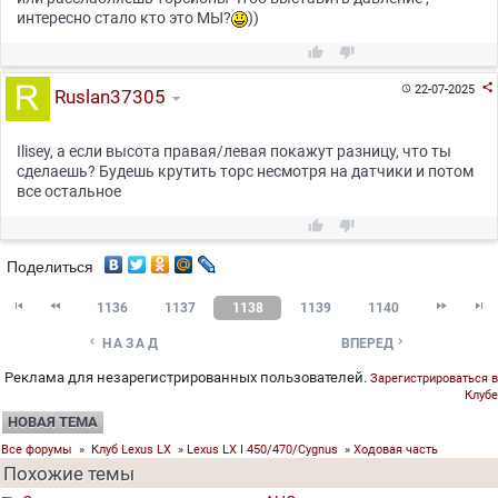
интересно стало кто это МЫ?
))



22-07-2025

Ruslan37305
Ilisey, а если высота правая/левая покажут разницу, что ты
сделаешь? Будешь крутить торс несмотря на датчики и потом
все остальное


Поделиться




1136
1137
1138
1139
1140


НАЗАД
ВПЕРЕД
Реклама для незарегистрированных пользователей.
Зарегистрироваться в
Клубе
НОВАЯ ТЕМА
Все форумы
»
Клуб Lexus LX
»
Lexus LX I 450/470/Cygnus
»
Ходовая часть
Похожие темы