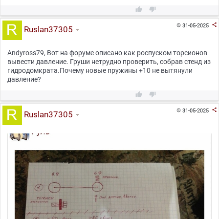



31-05-2025

Ruslan37305
Andyross79, Вот на форуме описано как роспуском торсионов
вывести давление. Груши нетрудно проверить, собрав стенд из
гидродомкрата.Почему новые пружины +10 не вытянули
давление?



31-05-2025

Ruslan37305