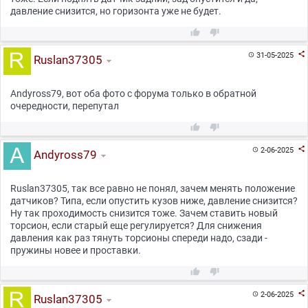
давление снизится, но горизонта уже не будет.



31-05-2025

Ruslan37305
Andyross79, вот оба фото с форума только в обратной
очередности, перепутал



2-06-2025

Andyross79
Ruslan37305, так все равно не понял, зачем менять положение
датчиков? Типа, если опустить кузов ниже, давление снизится?
Ну так проходимость снизится тоже. Зачем ставить новый
торсион, если старый еще регулируется? Для снижения
давления как раз тянуть торсионы спереди надо, сзади -
пружины новее и проставки.



2-06-2025

Ruslan37305