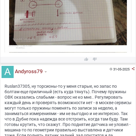



31-05-2025

Andyross79
Ruslan37305, ну торсионы-то у меня старые, но запас по
болтам еще приличный (есть куда тянуть). Почему пружины
ОВК оказались слабыми - вопрос не ко мне.. Регулировать
каждый день и проверять возможности нет - в москве сервисы
могут только пружины поменять по записи за неделю, а
заниматься измерениями - им не выгодно и не интересно. Так
что в Дубне пока надежда все отстроить, когда там буду. Там
готовы крутить, что скажут. Про поднятие датчика не уловил -
машина-то по геометрии правильно выставлена и датчики
тоже. Если поднять датчик задний, зад опустится и да,