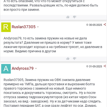
А то есть опасение, что что-то может открутиться с
последствиями. Развальцовщик есть, по-идее должно быть
все просто при замене.



30-05-2025

Ruslan37305
Andyross79, то есть замена пружин на новые не дала
результата? Давление не пришло в норму? У меня тоже
лажачие проходит хорошо а на гребенке трясет, но давление в
норме. Видимо причина в другом



31-05-2025

Andyross79
Ruslan37305, Замена пружин на ОВК снизила давление
примерно на 1МПа, дальше проставки и вырезание болта
правого торсиона с заменой на новый. Еще немного
покатаюсь и докручивать торсионы, смотреть. Ну а после
отпуска замену гидроаккумуляторов (из китая через Озон
заказал, на вид - заводские). Ну и за датчиками надо следить.
Поставил передние SAT, а они сразу люфтят по оси. Думаю,