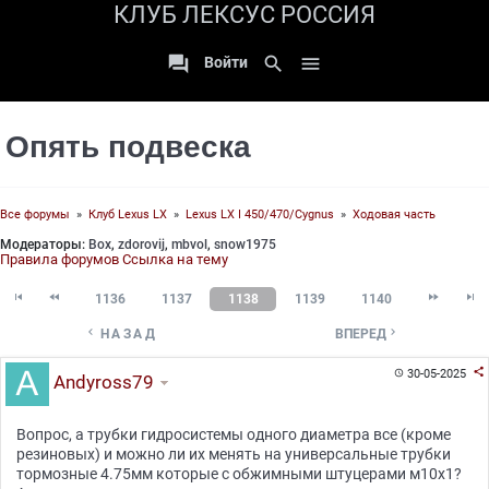
КЛУБ ЛЕКСУС РОССИЯ

search

Войти
Опять подвеска
Все форумы
»
Клуб Lexus LX
»
Lexus LX I 450/470/Cygnus
»
Ходовая часть
Модераторы:
Box
,
zdorovij
,
mbvol
,
snow1975
Правила форумов
Ссылка на тему




1136
1137
1138
1139
1140


НАЗАД
ВПЕРЕД

30-05-2025

Andyross79
Вопрос, а трубки гидросистемы одного диаметра все (кроме
резиновых) и можно ли их менять на универсальные трубки
тормозные 4.75мм которые с обжимными штуцерами м10х1?