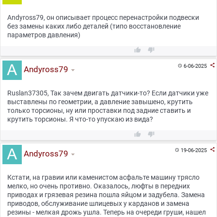
Andyross79, он описывает процесс перенастройки подвески
без замены каких либо деталей (типо восстановление
параметров давления)



6-06-2025

Andyross79
Ruslan37305, Так зачем двигать датчики-то? Если датчики уже
выставлены по геометрии, а давление завышено, крутить
только торсионы, ну или проставки под задние ставить и
крутить торсионы. Я что-то упускаю из вида?



19-06-2025

Andyross79
Кстати, на гравии или каменистом асфальте машину трясло
мелко, но очень противно. Оказалось, люфты в передних
приводах и грязевая резина пошла яйцом и задубела. Замена
приводов, обслуживание шлицевых у карданов и замена
резины - мелкая дрожь ушла. Теперь на очереди груши, нашел