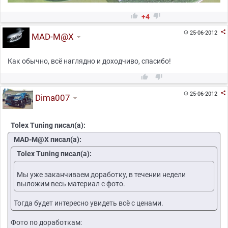


+4

25-06-2012

MAD-M@X
Как обычно, всё наглядно и доходчиво, спасибо!



25-06-2012

Dima007
Tolex Tuning писал(а):
MAD-M@X писал(а):
Tolex Tuning писал(а):
Мы уже заканчиваем доработку, в течении недели
выложим весь материал с фото.
Тогда будет интересно увидеть всё с ценами.
Фото по доработкам: