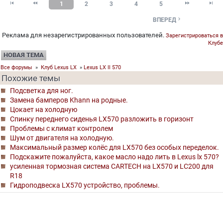




1
2
3
4
5

ВПЕРЕД
Реклама для незарегистрированных пользователей.
Зарегистрироваться в
Клубе
НОВАЯ ТЕМА
Все форумы
»
Клуб Lexus LX
»
Lexus LX II 570
Похожие темы
Подсветка для ног.
Замена бамперов Khann на родные.
Цокает на холодную
Спинку переднего сиденья LX570 разложить в горизонт
Проблемы с климат контролем
Шум от двигателя на холодную.
Максимальный размер колёс для LX570 без особых переделок.
Подскажите пожалуйста, какое масло надо лить в Lexus lx 570?
усиленная тормозная система CARTECH на LX570 и LC200 для
R18
Гидроподвеска LX570 устройство, проблемы.