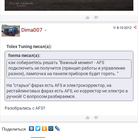



8-10-2012

Dima007
Tolex Tuning писал(а):
fsema писал(а):
как собираетесь решать "Важный момент - AFS
подключить не получится (принцип работы и управление
разное), лампочка на панели приборов будет гореть. "
На "старых" фарах есть AFS и электрокорректор, на
рестайлинговых фарах есть AFS, но корректор не электро а
ручной! С вопросом разбираемся.
Разобрались с AFS?


Поделиться