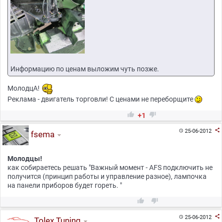
Информацию по ценам выложим чуть позже.
МолодцА!
Реклама - двигатель торговли! С ценами не переборщите


+1

25-06-2012

fsema
Молодцы!
как собираетесь решать "Важный момент - AFS подключить не
получится (принцип работы и управление разное), лампочка
на панели приборов будет гореть. "



25-06-2012

Tolex Tuning