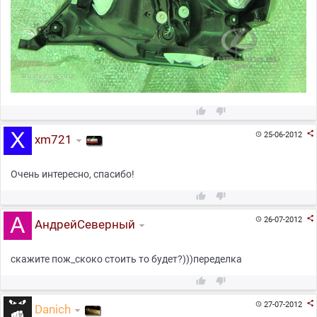



25-06-2012

xm721
Очень интересно, спасибо!



26-07-2012

АндрейСеверный
скажите пож_скоко стоить то будет?)))переделка



27-07-2012

Danich