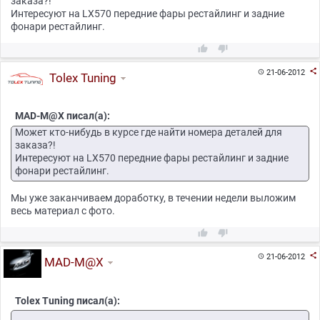
заказа?!
Интересуют на LX570 передние фары рестайлинг и задние
фонари рестайлинг.



21-06-2012

Tolex Tuning
MAD-M@X писал(а):
Может кто-нибудь в курсе где найти номера деталей для
заказа?!
Интересуют на LX570 передние фары рестайлинг и задние
фонари рестайлинг.
Мы уже заканчиваем доработку, в течении недели выложим
весь материал с фото.



21-06-2012

MAD-M@X
Tolex Tuning писал(а):