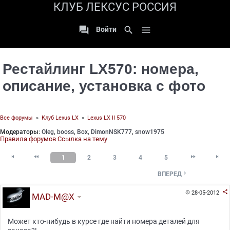
КЛУБ ЛЕКСУС РОССИЯ

search

Войти
Рестайлинг LX570: номера,
описание, установка с фото
Все форумы
»
Клуб Lexus LX
»
Lexus LX II 570
Модераторы:
Oleg
,
booss
,
Box
,
DimonNSK777
,
snow1975
Правила форумов
Ссылка на тему




1
2
3
4
5

ВПЕРЕД

28-05-2012

MAD-M@X
Может кто-нибудь в курсе где найти номера деталей для