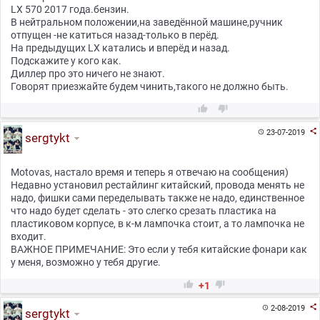
LX 570 2017 года.бензин.
В нейтральном положении,на заведённой машине,ручник
отпущен -не катиться назад-только в перёд.
На предыдущих LX катались и вперёд и назад.
Подскажите у кого как.
Диллер про это ничего не знают.
Говорят приезжайте будем чинить,такого не должно быть.



23-07-2019

sergtykt
Motovas, настало время и теперь я отвечаю на сообщения)
Недавно установил рестайлинг китайский, провода менять не
надо, фишки сами переделывать также не надо, единственное
что надо будет сделать - это слегко срезать пластика на
пластиковом корпусе, в к-м лампочка стоит, а то лампочка не
входит.
ВАЖНОЕ ПРИМЕЧАНИЕ: Это если у тебя китайские фонари как
у меня, возможно у тебя другие.


+1

2-08-2019

sergtykt