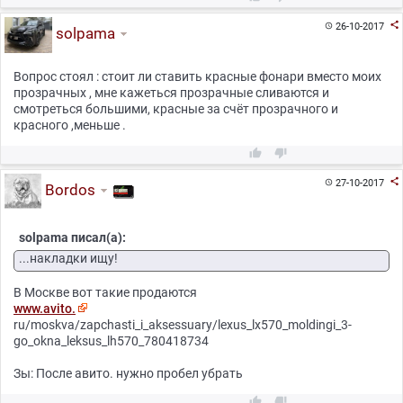

26-10-2017

solpama
Вопрос стоял : стоит ли ставить красные фонари вместо моих
прозрачных , мне кажеться прозрачные сливаются и
смотреться большими, красные за счёт прозрачного и
красного ,меньше .



27-10-2017

Bordos
solpama писал(а):
...накладки ищу!
В Москве вот такие продаются
www.avito.
ru/moskva/zapchasti_i_aksessuary/lexus_lx570_moldingi_3-
go_okna_leksus_lh570_780418734
Зы: После авито. нужно пробел убрать

