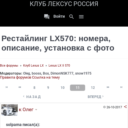
КЛУБ ЛЕКСУС РОССИЯ

search

Войти
Рестайлинг LX570: номера,
описание, установка с фото
Все форумы
»
Клуб Lexus LX
»
Lexus LX II 570
Модераторы:
Oleg
,
booss
,
Box
,
DimonNSK777
,
snow1975
Правила форумов
Ссылка на тему




8
9
10
11
12


НАЗАД
ВПЕРЕД

26-10-2017

к Олег
solpama писал(а):