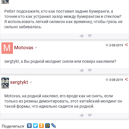
Ребят подскажите, кто как поставил задние бумеранги, а
точнее кто как устранил зазор между бумерангом и стеклом?
Я использовать легкий силикон как времянку, чтобы грязь не
сильно забивалась.



2-08-2019

Motovas
sergtykt, а Вы родной молдниг сняли или поверх наклеили?



3-08-2019

sergtykt
Motovas, на родной наклеил, его вроде как не снять, если
только из резины демонтировать, этот китайский молдинг он
такой формы, что идеально садится на родной.


Поделиться