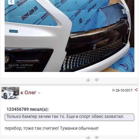



26-10-2017

к Олег
123456789 писал(а):
Только бампер зачем так то. Еще и спорт обвес захватил.
перебор, тоже так считаю! Туманки обычные!

