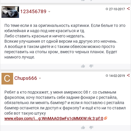

27-10-2017

123456789
По теме если я за оригинальность картинки. Если белые то это
юбилейная и надо под нее краситься и тд.
Либо ставить красные и ничего неделать.
Всякие улучшения от одной версии на другую это неочень.
А вообще в таком цвете и с таким обвесом можно просто
переставить на стопы хром , вместо черных планок. Будет
намного лучще.



14-02-2019

Chups666
Ребят а кто подскажет, у меня америкос 08 г. со съемным
фаркопом, хочу поставить себе задние фонари с рестайла,
обязательно ли менять бампер? и если я поставлю с рестайла
бампер останется ли доступ к фаркопу? и ещё кто ни то ставил
себе вот такую штуку
www.ebay.com/i...g:WnMAAOSwFs1cMMXW:rk:3:pf:0

