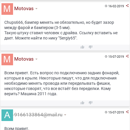

16-02-2019

Motovas
Chups666, бампер менять не обязательно, но будет зазор
между фарой и бампером (3-5 мм).
Такую штуку ставил человек с драйва. Ссылку вставить не
дает. Можете найти по нику "Sergiy65".



15-07-2019

Motovas
Всем привет. Есть вопрос по подключению задних фонарей,
которые в крыле. Некоторые пишут, что для подключения
необходимо менять провода или переделывать фишки,
некоторые говорят, что все встаёт без переделки. Кому
верить? Машина 2011 года.



15-07-2019

9166133864@mail.ru
Всем привет.