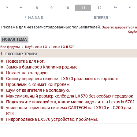




8
9
10
11
12


НАЗАД
ВПЕРЕД
Реклама для незарегистрированных пользователей.
Зарегистрироваться в
Клубе
НОВАЯ ТЕМА
Все форумы
»
Клуб Lexus LX
»
Lexus LX II 570
Похожие темы
Подсветка для ног.
Замена бамперов Khann на родные.
Цокает на холодную
Спинку переднего сиденья LX570 разложить в горизонт
Проблемы с климат контролем
Шум от двигателя на холодную.
Максимальный размер колёс для LX570 без особых переделок.
Подскажите пожалуйста, какое масло надо лить в Lexus lx 570?
усиленная тормозная система CARTECH на LX570 и LC200 для
R18
Гидроподвеска LX570 устройство, проблемы.