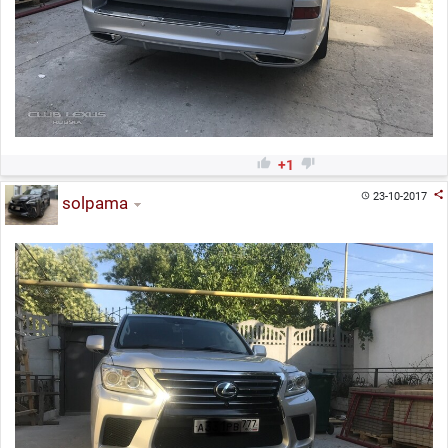


+1

23-10-2017

solpama