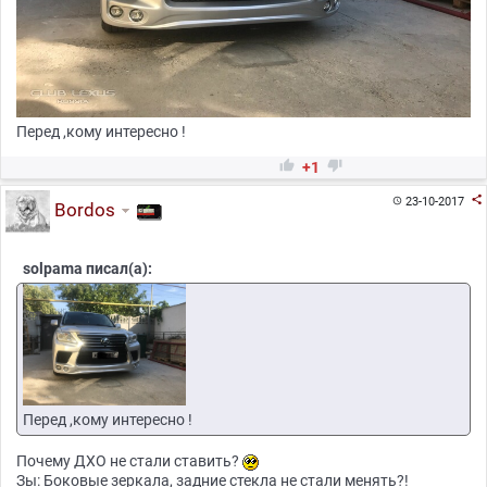
Перед ,кому интересно !


+1

23-10-2017

Bordos
solpama писал(а):
Перед ,кому интересно !
Почему ДХО не стали ставить?
Зы: Боковые зеркала, задние стекла не стали менять?!