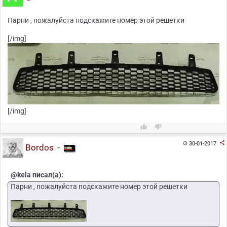
Парни , пожалуйста подскажите номер этой решетки
[/img]
[/img]



30-01-2017

Bordos
@kela писал(а):
Парни , пожалуйста подскажите номер этой решетки