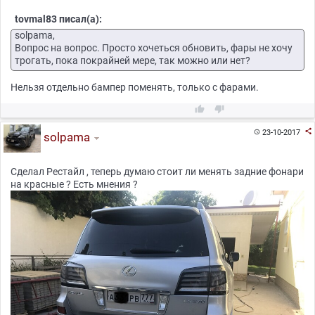
tovmal83 писал(а):
solpama,
Вопрос на вопрос. Просто хочеться обновить, фары не хочу
трогать, пока покрайней мере, так можно или нет?
Нельзя отдельно бампер поменять, только с фарами.



23-10-2017

solpama
Сделал Рестайл , теперь думаю стоит ли менять задние фонари
на красные ? Есть мнения ?