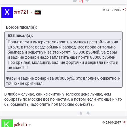


+1

14-12-2016

xm721
Bordos писал(а):
Б23 писал(а):
Попытался в интернете заказать комплект рестайлинга на
LX570, в итоге везде обман и развод. Все продают только
бампера и решетку и за это хотят 130 000 рублей. За фары
и задние фонари надо заплатить еще почти 80000 рублей.
Про крылья, молдинги, задние форточки и зеркала никто и
не знает!!!!
Фары и задние фонари за 80'000руб., это вполне бюджетно, и
точно - не оригинал!
В любом случае, как не считай у Толексе цена лучше, чем
собирать по Москве все по частям, а потом, если что еще и что
бы обменять надо опять пол Москвы объехать.



29-01-2017

@kela