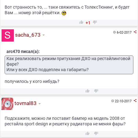
Вот странность то, ... таки свяжитесь с ТолексТюнинг, и будет
Вам ... номер этой решётки.


+1

6-02-2017

sacha_673
arc470 писал(а):
Как реализовать режим притухания ДХО на рестайлинговой
фаре?
Или у всех ДХО подцеплен на габариты?
получилось у кого нибудь?



22-10-2017

tovmal83
Подскажите, можно ли поставит бампер на модель 2008 от
рестайла sport design и решетку радиатора не меняя фары?

