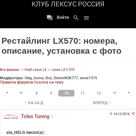
КЛУБ ЛЕКСУС РОССИЯ

search

Войти
Рестайлинг LX570: номера,
описание, установка с фото
Все форумы
»
Клуб Lexus LX
»
Lexus LX II 570
Модераторы:
Oleg
,
booss
,
Box
,
DimonNSK777
,
snow1975
Правила форумов
Ссылка на тему




8
9
10
11
12


НАЗАД
ВПЕРЕД

14-12-2016

Tolex Tuning
ala_HELG писал(а):