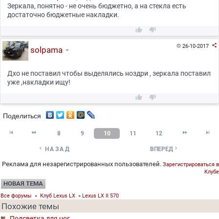
Зеркала, понятно - не очень бюджетно, а на стекла есть
достаточно бюджетные накладки.



26-10-2017

solpama
Дхо не поставил чтобы выделялись ноздри , зеркала поставил
уже ,накладки ищу!


Поделиться




8
9
10
11
12


НАЗАД
ВПЕРЕД
Реклама для незарегистрированных пользователей.
Зарегистрироваться в
Клубе
НОВАЯ ТЕМА
Все форумы
»
Клуб Lexus LX
»
Lexus LX II 570
Похожие темы
Подсветка для ног.