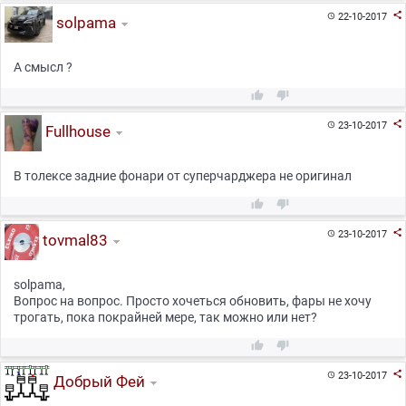

22-10-2017

solpama
А смысл ?



23-10-2017

Fullhouse
В толексе задние фонари от суперчарджера не оригинал



23-10-2017

tovmal83
solpama,
Вопрос на вопрос. Просто хочеться обновить, фары не хочу
трогать, пока покрайней мере, так можно или нет?



23-10-2017

Добрый Фей