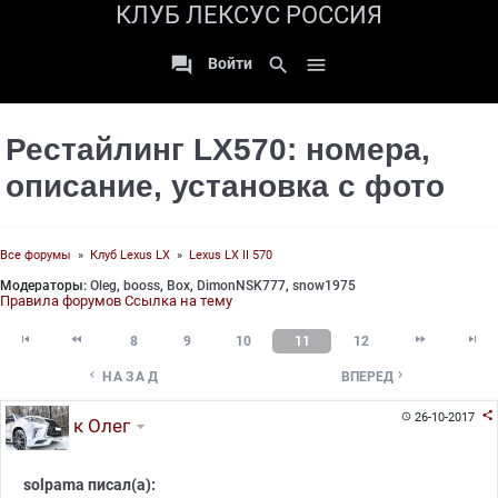
КЛУБ ЛЕКСУС РОССИЯ

search

Войти
Рестайлинг LX570: номера,
описание, установка с фото
Все форумы
»
Клуб Lexus LX
»
Lexus LX II 570
Модераторы:
Oleg
,
booss
,
Box
,
DimonNSK777
,
snow1975
Правила форумов
Ссылка на тему




8
9
10
11
12


НАЗАД
ВПЕРЕД

26-10-2017

к Олег
solpama писал(а):