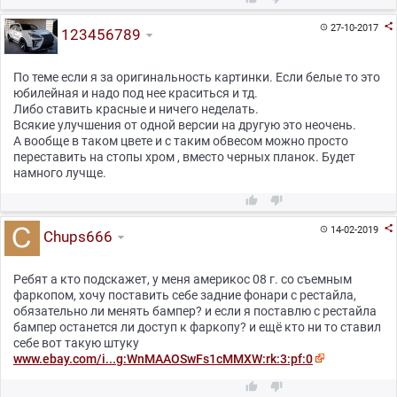

27-10-2017

123456789
По теме если я за оригинальность картинки. Если белые то это
юбилейная и надо под нее краситься и тд.
Либо ставить красные и ничего неделать.
Всякие улучшения от одной версии на другую это неочень.
А вообще в таком цвете и с таким обвесом можно просто
переставить на стопы хром , вместо черных планок. Будет
намного лучще.



14-02-2019

Chups666
Ребят а кто подскажет, у меня америкос 08 г. со съемным
фаркопом, хочу поставить себе задние фонари с рестайла,
обязательно ли менять бампер? и если я поставлю с рестайла
бампер останется ли доступ к фаркопу? и ещё кто ни то ставил
себе вот такую штуку
www.ebay.com/i...g:WnMAAOSwFs1cMMXW:rk:3:pf:0

