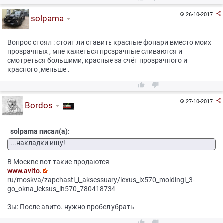

26-10-2017

solpama
Вопрос стоял : стоит ли ставить красные фонари вместо моих
прозрачных , мне кажеться прозрачные сливаются и
смотреться большими, красные за счёт прозрачного и
красного ,меньше .



27-10-2017

Bordos
solpama писал(а):
...накладки ищу!
В Москве вот такие продаются
www.avito.
ru/moskva/zapchasti_i_aksessuary/lexus_lx570_moldingi_3-
go_okna_leksus_lh570_780418734
Зы: После авито. нужно пробел убрать

