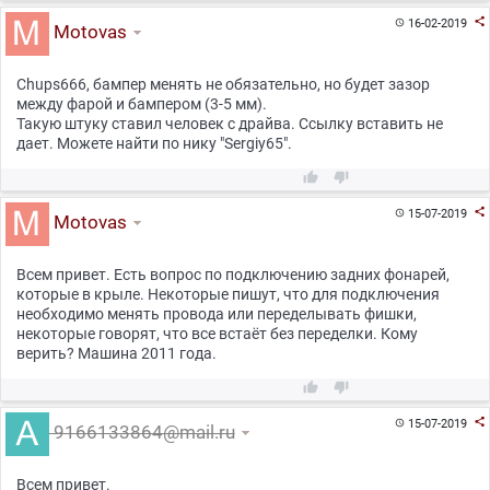

16-02-2019

Motovas
Chups666, бампер менять не обязательно, но будет зазор
между фарой и бампером (3-5 мм).
Такую штуку ставил человек с драйва. Ссылку вставить не
дает. Можете найти по нику "Sergiy65".



15-07-2019

Motovas
Всем привет. Есть вопрос по подключению задних фонарей,
которые в крыле. Некоторые пишут, что для подключения
необходимо менять провода или переделывать фишки,
некоторые говорят, что все встаёт без переделки. Кому
верить? Машина 2011 года.



15-07-2019

9166133864@mail.ru
Всем привет.