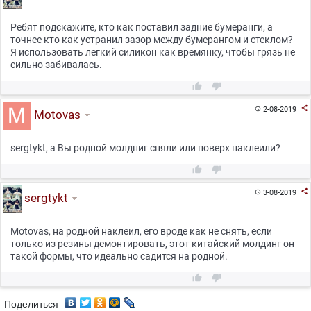
Ребят подскажите, кто как поставил задние бумеранги, а
точнее кто как устранил зазор между бумерангом и стеклом?
Я использовать легкий силикон как времянку, чтобы грязь не
сильно забивалась.



2-08-2019

Motovas
sergtykt, а Вы родной молдниг сняли или поверх наклеили?



3-08-2019

sergtykt
Motovas, на родной наклеил, его вроде как не снять, если
только из резины демонтировать, этот китайский молдинг он
такой формы, что идеально садится на родной.


Поделиться