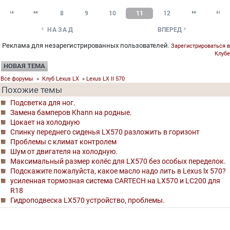




8
9
10
11
12


НАЗАД
ВПЕРЕД
Реклама для незарегистрированных пользователей.
Зарегистрироваться в
Клубе
НОВАЯ ТЕМА
Все форумы
»
Клуб Lexus LX
»
Lexus LX II 570
Похожие темы
Подсветка для ног.
Замена бамперов Khann на родные.
Цокает на холодную
Спинку переднего сиденья LX570 разложить в горизонт
Проблемы с климат контролем
Шум от двигателя на холодную.
Максимальный размер колёс для LX570 без особых переделок.
Подскажите пожалуйста, какое масло надо лить в Lexus lx 570?
усиленная тормозная система CARTECH на LX570 и LC200 для
R18
Гидроподвеска LX570 устройство, проблемы.