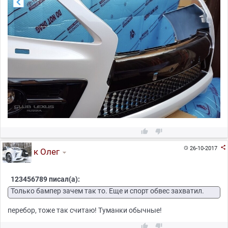



26-10-2017

к Олег
123456789 писал(а):
Только бампер зачем так то. Еще и спорт обвес захватил.
перебор, тоже так считаю! Туманки обычные!

