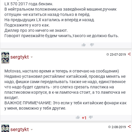
LX 570 2017 года.бензин.
В нейтральном положении,на заведённой машине,ручник
отпущен -не катиться назад-только в перёд.
На предыдущих LX катались и вперёд и назад.
Подскажите у кого как.
Диллер про это ничего не знают.
Говорят приезжайте будем чинить,такого не должно быть.



23-07-2019

sergtykt
Motovas, настало время и теперь я отвечаю на сообщения)
Недавно установил рестайлинг китайский, провода менять не
надо, фишки сами переделывать также не надо, единственное
что надо будет сделать - это слегко срезать пластика на
пластиковом корпусе, в к-м лампочка стоит, а то лампочка не
входит.
ВАЖНОЕ ПРИМЕЧАНИЕ: Это если у тебя китайские фонари как
у меня, возможно у тебя другие.


+1

2-08-2019

sergtykt