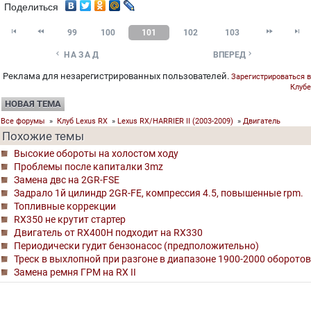
Поделиться




99
100
101
102
103


НАЗАД
ВПЕРЕД
Реклама для незарегистрированных пользователей.
Зарегистрироваться в
Клубе
НОВАЯ ТЕМА
Все форумы
»
Клуб Lexus RX
»
Lexus RX/HARRIER II (2003-2009)
»
Двигатель
Похожие темы
Высокие обороты на холостом ходу
Проблемы после капиталки 3mz
Замена двс на 2GR-FSE
Задрало 1й цилиндр 2GR-FE, компрессия 4.5, повышенные rpm.
Топливные коррекции
RX350 не крутит стартер
Двигатель от RX400H подходит на RX330
Периодически гудит бензонасос (предположительно)
Треск в выхлопной при разгоне в диапазоне 1900-2000 оборотов
Замена ремня ГРМ на RX II