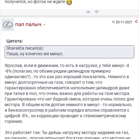
получится, но фоток не ждите



20-11-2021

пал палыч
Цитата:
Sharakta писал(а):
Паша, ну конечно же минус.
Ярослав, если в движении, то есть в нагрузке, у тебя минус -4
-8% (полагаю, по обоим рядам цилиндров примерно
одинаково?) , то это как раз хороший показатель. Немного в
минус долгосрочные на газе, говорит о том, что
гарантировано обеспечивается наполнение цилиндров даже
при тапке в пол, что очень важно для работы на газе мотора.
Гарантировано что нет бедной смеси, которая очень плохо для
мотора. В общем если долгие немного в минус - то нормально,
и бензоконтроллер в рабочем порядке вполне справляется с
цифрой -8% , он коррекции проводит к стехиометрическому
горению.
Это работает так: Ты даёшь нагрузку мотору надавив на газ,
на секунду - другую впрыснет богатую порцию, что мотору не