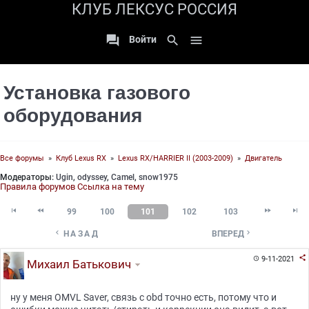
КЛУБ ЛЕКСУС РОССИЯ

search

Войти
Установка газового
оборудования
Все форумы
»
Клуб Lexus RX
»
Lexus RX/HARRIER II (2003-2009)
»
Двигатель
Модераторы:
Ugin
,
odyssey
,
Camel
,
snow1975
Правила форумов
Ссылка на тему




99
100
101
102
103


НАЗАД
ВПЕРЕД

9-11-2021

Михаил Батькович
ну у меня OMVL Saver, связь с obd точно есть, потому что и