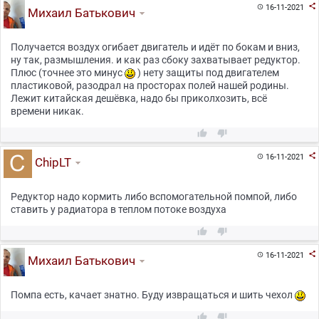

16-11-2021

Михаил Батькович
Получается воздух огибает двигатель и идёт по бокам и вниз,
ну так, размышления. и как раз сбоку захватывает редуктор.
Плюс (точнее это минус
) нету защиты под двигателем
пластиковой, разодрал на просторах полей нашей родины.
Лежит китайская дешёвка, надо бы приколхозить, всё
времени никак.



16-11-2021

ChipLT
Редуктор надо кормить либо вспомогательной помпой, либо
ставить у радиатора в теплом потоке воздуха



16-11-2021

Михаил Батькович
Помпа есть, качает знатно. Буду извращаться и шить чехол

