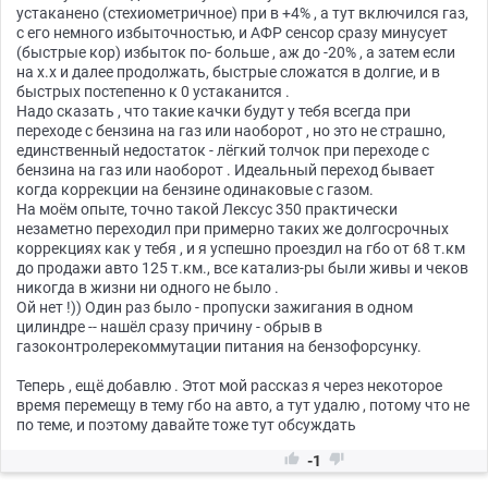
устаканено (стехиометричное) при в +4% , а тут включился газ,
с его немного избыточностью, и АФР сенсор сразу минусует
(быстрые кор) избыток по- больше , аж до -20% , а затем если
на х.х и далее продолжать, быстрые сложатся в долгие, и в
быстрых постепенно к 0 устаканится .
Надо сказать , что такие качки будут у тебя всегда при
переходе с бензина на газ или наоборот , но это не страшно,
единственный недостаток - лёгкий толчок при переходе с
бензина на газ или наоборот . Идеальный переход бывает
когда коррекции на бензине одинаковые с газом.
На моём опыте, точно такой Лексус 350 практически
незаметно переходил при примерно таких же долгосрочных
коррекциях как у тебя , и я успешно проездил на гбо от 68 т.км
до продажи авто 125 т.км., все катализ-ры были живы и чеков
никогда в жизни ни одного не было .
Ой нет !)) Один раз было - пропуски зажигания в одном
цилиндре -- нашёл сразу причину - обрыв в
газоконтролерекоммутации питания на бензофорсунку.
Теперь , ещё добавлю . Этот мой рассказ я через некоторое
время перемещу в тему гбо на авто, а тут удалю , потому что не
по теме, и поэтому давайте тоже тут обсуждать


-1