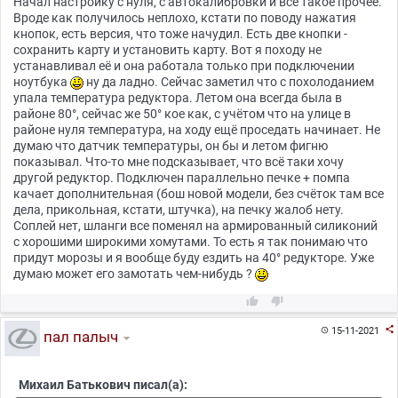
Начал настройку с нуля, с автокалибровки и всё такое прочее.
Вроде как получилось неплохо, кстати по поводу нажатия
кнопок, есть версия, что тоже начудил. Есть две кнопки -
сохранить карту и установить карту. Вот я походу не
устанавливал её и она работала только при подключении
ноутбука
ну да ладно. Сейчас заметил что с похолоданием
упала температура редуктора. Летом она всегда была в
районе 80°, сейчас же 50° кое как, с учётом что на улице в
районе нуля температура, на ходу ещё проседать начинает. Не
думаю что датчик температуры, он бы и летом фигню
показывал. Что-то мне подсказывает, что всё таки хочу
другой редуктор. Подключен параллельно печке + помпа
качает дополнительная (бош новой модели, без счёток там все
дела, прикольная, кстати, штучка), на печку жалоб нету.
Соплей нет, шланги все поменял на армированный силиконий
с хорошими широкими хомутами. То есть я так понимаю что
придут морозы и я вообще буду ездить на 40° редукторе. Уже
думаю может его замотать чем-нибудь ?



15-11-2021

пал палыч
Михаил Батькович писал(а):