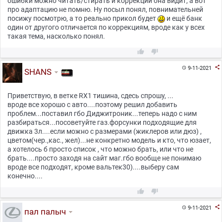
ошибки можно читать/стирать и коррекции она видит, а вот
про адаптацию не помню. Ну посыл понял, повнимательней
посижу посмотрю, а то реально прикол будет
и ещё банк
один от другого отличается по коррекциям, вроде как у всех
такая тема, насколько понял.



9-11-2021

SHANS
Приветствую, в ветке RX1 тишина, сдесь спрошу, ...
вроде все хорошо с авто....поэтому решил добавить
проблем...поставил гбо Диджитроник...теперь надо с ним
разбираться...посоветуйте газ.форсунки подходящие для
движка 3л....если можно с размерами (жиклеров или дюз) ,
цветом(чер.,кас., жел)...не конкретно модель и кто, что юзает,
а хотелось б просто список , что можно брать, или что не
брать....просто заходя на сайт маг.гбо вообще не понимаю
вроде все подходят, кроме вальтек30)....выберу сам
конечно....



9-11-2021

пал палыч