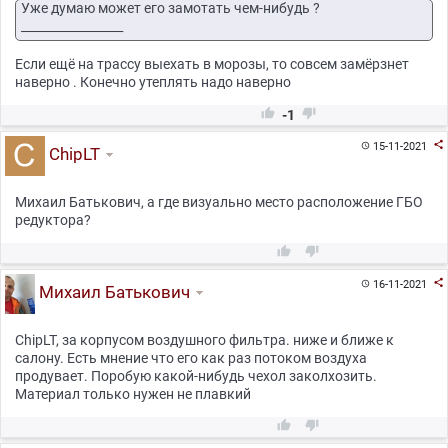
Уже думаю может его замотать чем-нибудь ?
_________________
Если ещё на трассу выехать в морозы, то совсем замёрзнет
наверно . Конечно утеплять надо наверно


-1

15-11-2021

ChipLT
Михаил Батькович, а где визуально место расположение ГБО
редуктора?



16-11-2021

Михаил Батькович
ChipLT, за корпусом воздушного фильтра. ниже и ближе к
салону. Есть мнение что его как раз потоком воздуха
продувает. Поробую какой-нибудь чехол заколхозить.
Материал только нужен не плавкий

