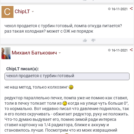

16-11-2021

ChipLT
чехол продается с турбин готовый, помпа откуда питается?
раз такая холодная? может с ОЖ не порядок



16-11-2021

Михаил Батькович
ChipLT писал(а):
чехол продается с турбин готовый
не наш метод, только колхозинг
редуктор параллельно печке, помпа уже не помню как ставил,
толи в печку толкает толи из
когда на улице чуть больше 0°,
то нормально. Вот недавно писал что давление поднялось, так
я его полез скручивать - обжигает редуктор, руку не положить.
Что-то думаю выдувает его, помню зимой ради интереса
ставил картонку на 1/4 радиатора, ближе к аккуму и
становилось лучше. Посмотрим что из моих извращений