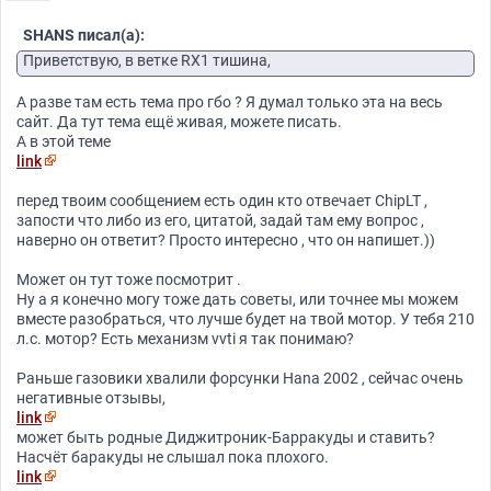
SHANS писал(а):
Приветствую, в ветке RX1 тишина,
А разве там есть тема про гбо ? Я думал только эта на весь
сайт. Да тут тема ещё живая, можете писать.
А в этой теме
link
перед твоим сообщением есть один кто отвечает ChipLT ,
запости что либо из его, цитатой, задай там ему вопрос ,
наверно он ответит? Просто интересно , что он напишет.))
Может он тут тоже посмотрит .
Ну а я конечно могу тоже дать советы, или точнее мы можем
вместе разобраться, что лучше будет на твой мотор. У тебя 210
л.с. мотор? Есть механизм vvti я так понимаю?
Раньше газовики хвалили форсунки Hana 2002 , сейчас очень
негативные отзывы,
link
может быть родные Диджитроник-Барракуды и ставить?
Насчёт баракуды не слышал пока плохого.
link