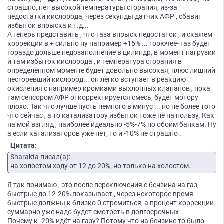
страшно, нет высокой температуры сгорания, из-за
недостатки кислорода, через секунды датчик АФР , сбавит
избыток впрыска и т.д...
А теперь представить , что газа впрыск недостаток , и скажем
коррекции в + сильно ну например +15% ... горючее- газ будет
гораздо дольше недозаполнение в цилиндр, в момент нагрузки
и там избыток кислорода , и температура сгорания в
определённом моменте будет довольно высокая, плюс лишний
несгоревший кислород... он легко вступает в реакцию
окисления с например кромками выхлопных клапанов , пока
там сенсором АФР откорректируется смесь, будет мотору
плохо. Так что лучше пусть немного в минус ... но не более того
что сейчас , а то катализатору избыток тоже не на пользу. Как
на мой взгляд , наиболее идеально -5%-7% по обоим банкам. Ну
а если катализаторов уже нет, то и -10% не страшно .
Цитата:
Sharakta писал(а):
на холостом ходу от 12 до 20%, но только на холостом.
Я так понимаю , это после переключения с бензина на газ,
быстрые до 12-20% показывает , через некоторое время
быстрые должны к близко 0 стремиться, а процент коррекции
суммарно уже надо будет смотреть в долгосрочных .
Почему к -20% идёт на газу? Потому что на бензине то было