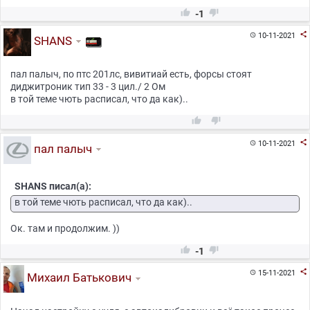


-1

10-11-2021

SHANS
пал палыч, по птс 201лс, вивитиай есть, форсы стоят
диджитроник тип 33 - 3 цил./ 2 Ом
в той теме чють расписал, что да как)..



10-11-2021

пал палыч
SHANS писал(а):
в той теме чють расписал, что да как)..
Ок. там и продолжим. ))


-1

15-11-2021

Михаил Батькович