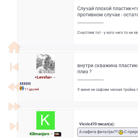
Случай плохой пластик+го
противном случае - остато
_________________
Счастлив тот - у кого чего то не х
home
skip_previous
внутри скважина пластико
плиз ?
<Levsha>
_________________
fast_rewind
У миня не сафсем чесная тройка 
11 друзей
fast_forward
skip_next
Vicvic470 писал(а):
А нафига фильтры??
С приро
Kilimanjaro