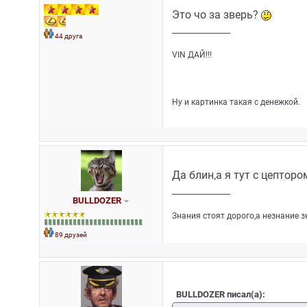
Это чо за зверь?
_________________
44 друга
VIN ДАЙ!!!
Ну и картинка такая с денежкой.
Да блин,а я тут с цептор
_________________
BULLDOZER
Знания стоят дорого,а незнание 
89 друзей
BULLDOZER писал(а):