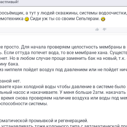
счастливый!
росьёмщик, а тут у людей скважины, системы водоочистки,
темотехника
Сиди уж ты со своим Сепьтерам.


е просто. Для начала проверяем целостность мембраны в 
. Если оттуда потечет вода, то все мембране хана. Сущест
нет. Но в любом случае проще заменить бак на новый, т.к
ину бака.
из ниппеля пойдет воздух под давлением или не пойдет нич
аной нет.
ваете кран холодной воды чтобы давление в системе было 
ьный насос и накачиваете. У меня больше 2атм. накачать 
 время снова проверяем наличие воздуха или воды под ме
способности системы.
томатической промывкой и регенерацией.
устанавливать тоже колонного типа с автоматической п