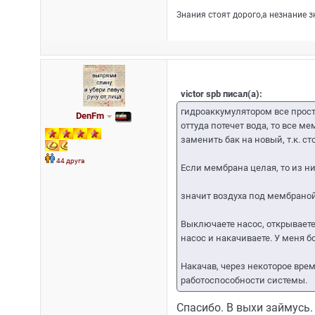
Знания стоят дорого,а незнание 
victor spb писал(а):
гидроаккумулятором все прост
DenFm
оттуда потечет вода, то все 
заменить бак на новый, т.к. 
44 друга
Если мембрана целая, то из ни
значит воздуха под мембраной
Выключаете насос, открывает
насос и накачиваете. У меня б
Накачав, через некоторое вре
работоспособности системы.
Спасибо. В выхи займусь.