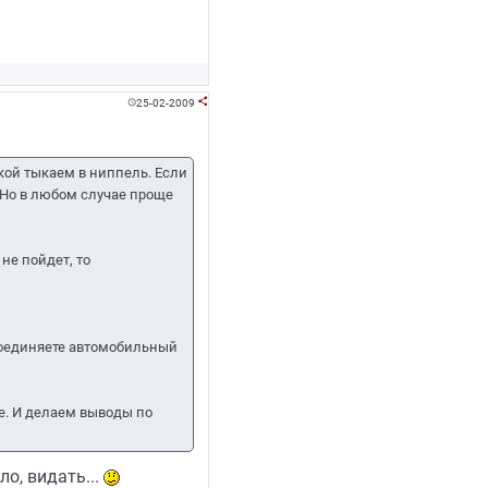
25-02-2009


кой тыкаем в ниппель. Если
 Но в любом случае проще
не пойдет, то
соединяете автомобильный
е. И делаем выводы по
о, видать...