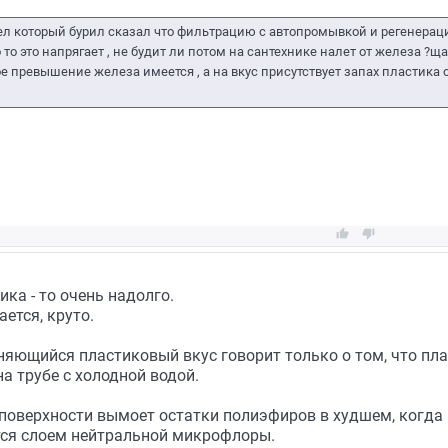
чел который бурил сказал что фильтрацию с автопромывкой и регенераци
 то это напрягает , не будит ли потом на сантехнике налет от железа ?щ
 превышение железа имеется , а на вкус присутствует запах пластика от


ка - то очень надолго.
ается, круто.
няющийся пластиковый вкус говорит только о том, что пла
а трубе с холодной водой.
 поверхности вымоет остатки полиэфиров в худшем, когда
тся слоем нейтральной микрофлоры.