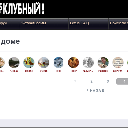
орум
Фотоальбомы
Lexus F.A.Q.
Поиск по 
 доме
Vicvic470
Aleg@
arsenii
97rus
скр
Tiger
<Levsha>
Papuas
DenFm

2
3
4

НАЗАД