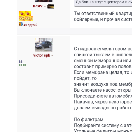
Да блин,а я тут с цептором и 
IPSIV
Ты ответственный кварти
бойлерные, и прочая сис
40 друзей
С гидроаккумулятором вс
спичкой тыкаем в ниппель
victor spb
сменной мембранной или 
составит примерно полов
Если мембрана целая, то 
пойдет, то
значит воздуха под мембр
Выключаете насос, откры
Присоединяете автомобил
Накачав, через некоторое
делаем выводы по работо
По фильтрам.
Подбирайте систему с ав
Угольные фильтры можно 