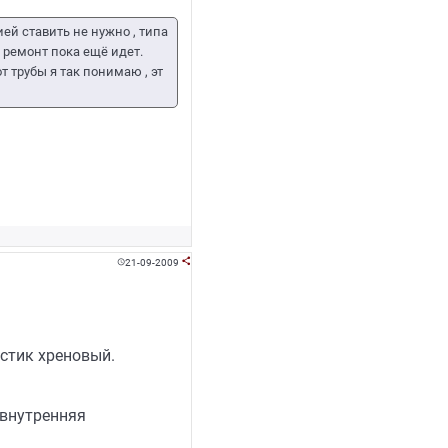
ей ставить не нужно , типа
а ремонт пока ещё идет.
 трубы я так понимаю , эт
21-09-2009


стик хреновый.
 внутренняя