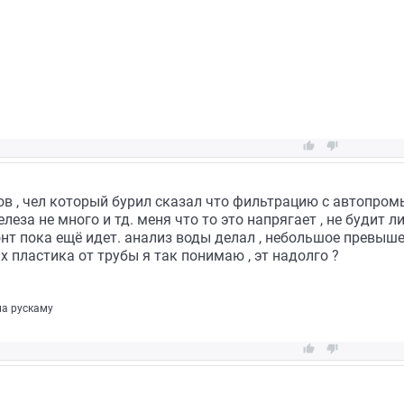


ов , чел который бурил сказал что фильтрацию с автопром
елеза не много и тд. меня что то это напрягает , не будит 
нт пока ещё идет. анализ воды делал , небольшое превыше
х пластика от трубы я так понимаю , эт надолго ?
па рускаму

