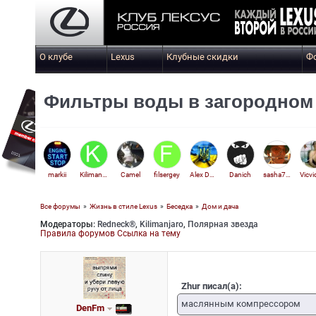
О клубе
Lexus
Клубные скидки
Ф
Фильтры воды в загородном
markii
Kilimanjaro
Camel
filsergey
Alex Dnepr
Danich
sasha700
Все форумы
»
Жизнь в стиле Lexus
»
Беседка
»
Дом и дача
Модераторы:
Redneck®
,
Kilimanjaro
,
Полярная звезда
Andryuha
Правила форумов
Ссылка на тему
Zhur писал(а):
маслянным компрессором
DenFm