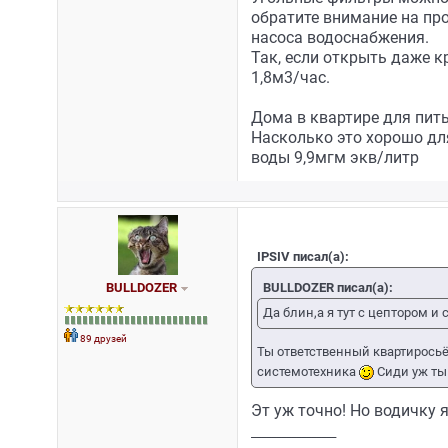
обратите внимание на про
насоса водоснабжения.
Так, если открыть даже к
1,8м3/час.
Дома в квартире для пить
Насколько это хорошо для
воды 9,9мгм экв/литр
IPSIV писал(а):
BULLDOZER писал(а):
BULLDOZER
Да блин,а я тут с цептором и
89 друзей
Ты ответственный квартиросьё
системотехника
Сиди уж ты
Эт уж точно! Но водичку 
_________________