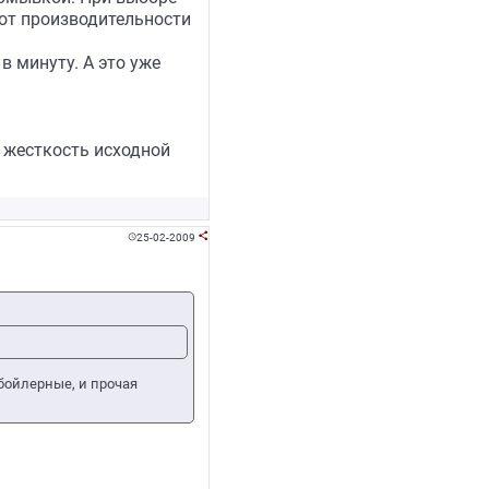
 от производительности
в минуту. А это уже
, жесткость исходной
25-02-2009


бойлерные, и прочая