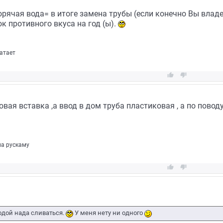
рячая вода= в итоге замена трубы (если конечно Вы владе
к противного вкуса на год (ы).
ватает


вая вставка ,а ввод в дом труба пластиковая , а по пово
па рускаму


дой нада сливаться.
У меня нету ни одного