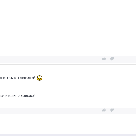


ом и счастливый!
значительно дороже!

