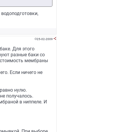
 водоподготовки,
25-02-2009


баке. Для этого
вуют разные баки со
. стоимость мембраны
его. Если ничего не
равно нулю.
не получалось.
мбраной в ниппеле. И
ромывкой. При выборе