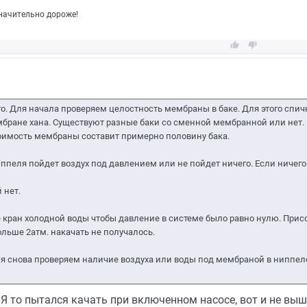
значительно дороже!


о. Для начала проверяем целостность мембраны в баке. Для этого спич
мембране хана. Существуют разные баки со сменной мембранной или нет.
стоимость мембраны составит примерно половину бака.
ппеля пойдет воздух под давлением или не пойдет ничего. Если ничего 
 нет.
е кран холодной воды чтобы давление в системе было равно нулю. При
ольше 2атм. накачать не получалось.
мя снова проверяем наличие воздуха или воды под мембраной в ниппел
 Я то пытался качать при включенном насосе, вот и не вышл