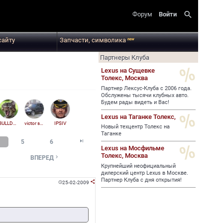
search
Форум
Войти
сайту
Запчасти, символика
new
Партнеры Клуба
Lexus на Сущевке
Толекс,
Москва
Партнер Лексус-Клуба с 2006 года.
Обслужены тысячи клубных авто.
Будем рады видеть и Вас!
Lexus на Таганке Толекс,
BULLDOZER
victor spb
IPSIV
Новый техцентр Толекс на
Таганке

5
6
Lexus на Мосфильме
Толекс,
Москва

ВПЕРЕД
Крупнейший неофициальный
дилерский центр Lexus в Москве.
Партнер Клуба с дня открытия!
25-02-2009

