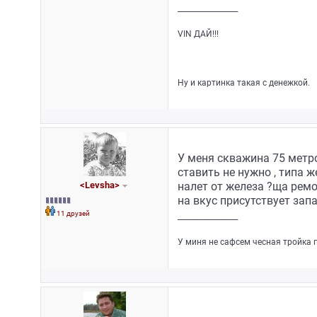
_________________
VIN ДАЙ!!!
Ну и картинка такая с денежкой.
У меня скважина 75 метр
ставить не нужно , типа ж
<Levsha>
налет от железа ?ща ремо
на вкус присутствует запа
11 друзей
_________________
У миня не сафсем чесная тройка 