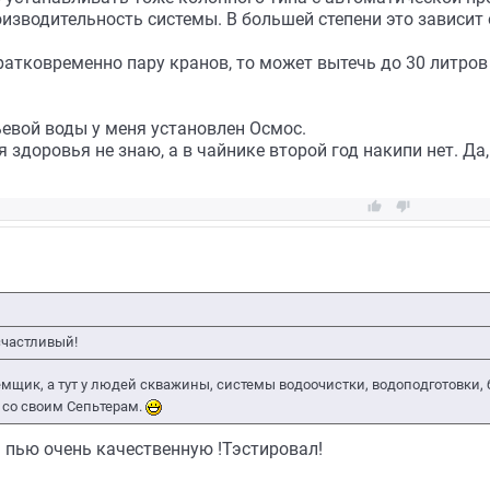
изводительность системы. В большей степени это зависит
ратковременно пару кранов, то может вытечь до 30 литров 
евой воды у меня установлен Осмос.
 здоровья не знаю, а в чайнике второй год накипи нет. Да


 счастливый!
мщик, а тут у людей скважины, системы водоочистки, водоподготовки, 
 со своим Сепьтерам.
я пью очень качественную !Тэстировал!