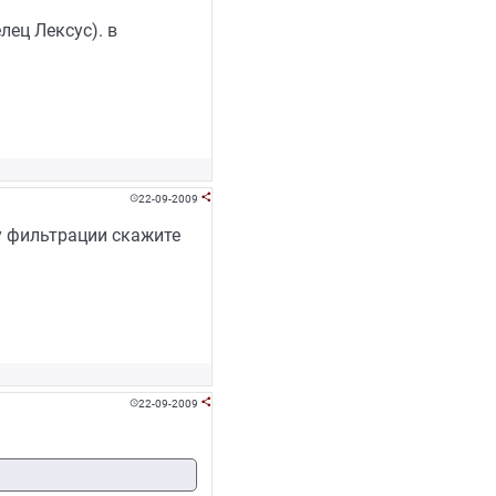
лец Лексус). в
22-09-2009


ду фильтрации скажите
22-09-2009

