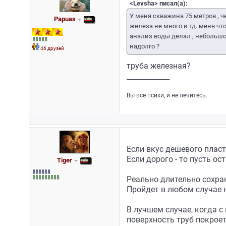
<Levsha> писал(а):
У меня скважина 75 метров , 
Papuas
железа не много и тд. меня что
анализ воды делал , небольшое
надолго ?
46 друзей
труба железная?
_________________
Вы все психи, и не лечитесь.
Если вкус дешевого пласти
Если дорого - то пусть ост
Tiger
Реально длительно сохра
Пройдет в любом случае н
В лучшем случае, когда с
поверхность труб покрое