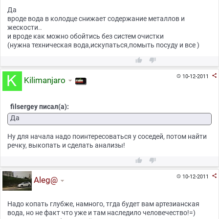
Да
вроде вода в колодце снижает содержание металлов и
жескости..
и вроде как можно обойтись без систем очистки
(нужна техническая вода,искупаться,помыть посуду и все )



10-12-2011

Kilimanjaro
filsergey писал(а):
Да
Ну для начала надо поинтересоваться у соседей, потом найти
речку, выкопать и сделать анализы!



10-12-2011

Aleg@
Надо копать глубже, намного, тгда будет вам артезианская
вода, но не факт что уже и там наследило человечество!=)