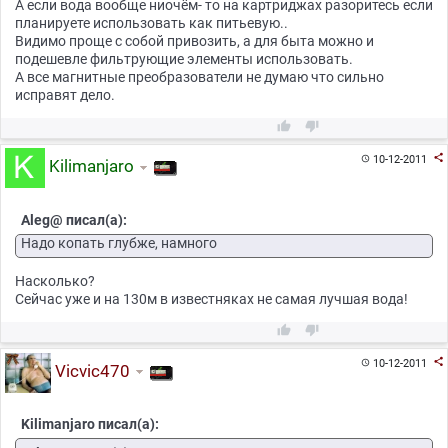
А если вода вообще ниочём- то на картриджах разоритесь если
планируете использовать как питьевую..
Видимо проще с собой привозить, а для быта можно и
подешевле фильтрующие элементы использовать.
А все магнитные преобразователи не думаю что сильно
исправят дело.



10-12-2011

Kilimanjaro
Aleg@ писал(а):
Надо копать глубже, намного
Насколько?
Сейчас уже и на 130м в известняках не самая лучшая вода!



10-12-2011

Vicvic470
Kilimanjaro писал(а):