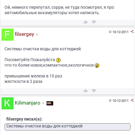
Ой, немного перепутал, сорри, не туда посмотрел, я про
автомобильные аккамуляторы хотел написать.



10-12-2011

filsergey
Системы очистки воды для коттеджей.
Посоветуйте Пожалуйста
что-то более новое,компактное,экологичное
привышение железа в 10 раз
жесткости в 2 раза



10-12-2011

Kilimanjaro
filsergey писал(а):
Системы очистки воды для коттеджей