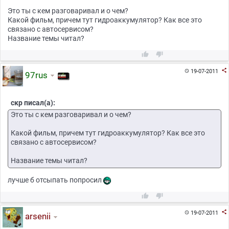
Это ты с кем разговаривал и о чем?
Какой фильм, причем тут гидроаккумулятор? Как все это
связано с автосервисом?
Название темы читал?



19-07-2011

97rus
скр писал(а):
Это ты с кем разговаривал и о чем?
Какой фильм, причем тут гидроаккумулятор? Как все это
связано с автосервисом?
Название темы читал?
лучше б отсыпать попросил



19-07-2011

arsenii