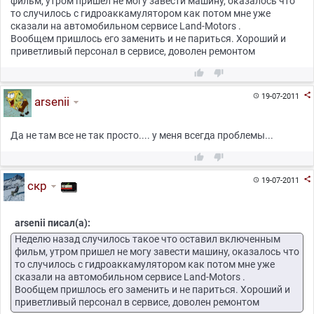
фильм, утром пришел не могу завести машину, оказалось что
то случилось с гидроаккамулятором как потом мне уже
сказали на автомобильном сервисе Land-Motors .
Вообщем пришлось его заменить и не париться. Хороший и
приветливый персонал в сервисе, доволен ремонтом



19-07-2011

arsenii
Да не там все не так просто.... у меня всегда проблемы...



19-07-2011

скр
arsenii писал(а):
Неделю назад случилось такое что оставил включенным
фильм, утром пришел не могу завести машину, оказалось что
то случилось с гидроаккамулятором как потом мне уже
сказали на автомобильном сервисе Land-Motors .
Вообщем пришлось его заменить и не париться. Хороший и
приветливый персонал в сервисе, доволен ремонтом