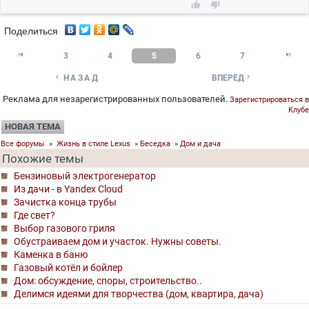


Поделиться


3
4
5
6
7


НАЗАД
ВПЕРЕД
Реклама для незарегистрированных пользователей.
Зарегистрироваться в
Клубе
НОВАЯ ТЕМА
Все форумы
»
Жизнь в стиле Lexus
»
Беседка
»
Дом и дача
Похожие темы
Бензиновый электрогенератор
Из дачи - в Yandex Cloud
Зачистка конца трубы
Где свет?
Выбор газового гриля
Обустраиваем дом и участок. Нужны советы.
Каменка в баню
Газовый котёл и бойлер
Дом: обсуждение, споры, строительство..
Делимся идеями для творчества (дом, квартира, дача)