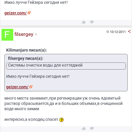
Имхо лучче Гейзера сегодня нет!
geizer.com/



10-12-2011

filsergey
Kilimanjaro писал(а):
filsergey писал(а):
Системы очистки воды для коттеджей
Имхо лучче Гейзера сегодня нет!
geizer.com/
много места занимает,при регенирации уж очень ядовитый
раствор сбрасывается,да и в больших объемах,в очищенной
воде много химии
интересно,а колодец спасет

