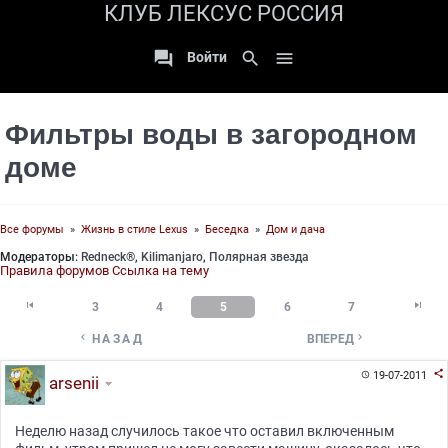
КЛУБ ЛЕКСУС РОССИЯ

search

Войти
Фильтры воды в загородном
доме
Все форумы
»
Жизнь в стиле Lexus
»
Беседка
»
Дом и дача
Модераторы:
Redneck®
,
Kilimanjaro
,
Полярная звезда
Правила форумов
Ссылка на тему


3
4
5
6
7


НАЗАД
ВПЕРЕД

19-07-2011

arsenii
Неделю назад случилось такое что оставил включенным