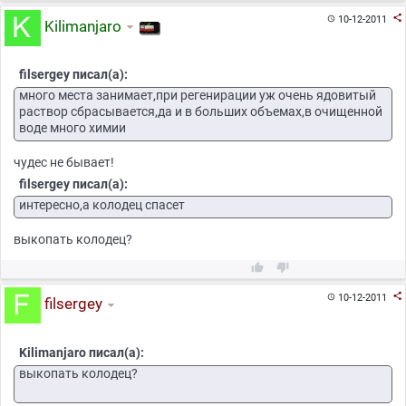

10-12-2011

Kilimanjaro
filsergey писал(а):
много места занимает,при регенирации уж очень ядовитый
раствор сбрасывается,да и в больших объемах,в очищенной
воде много химии
чудес не бывает!
filsergey писал(а):
интересно,а колодец спасет
выкопать колодец?



10-12-2011

filsergey
Kilimanjaro писал(а):
выкопать колодец?