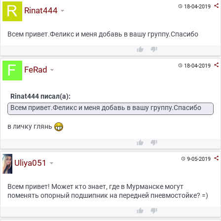

18-04-2019

Rinat444
Всем привет.Феликс и меня добавь в вашу группу.Спасибо



18-04-2019

FeRad
Rinat444 писал(а):
Всем привет.Феликс и меня добавь в вашу группу.Спасибо
в личку глянь



9-05-2019

Uliya051
Всем привет! Может кто знает, где в Мурманске могут
поменять опорный подшипник на передней пневмостойке? =)

