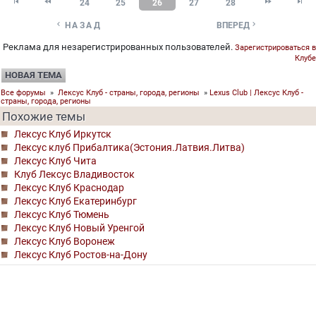




24
25
26
27
28


НАЗАД
ВПЕРЕД
Реклама для незарегистрированных пользователей.
Зарегистрироваться в
Клубе
НОВАЯ ТЕМА
Все форумы
»
Лексус Клуб - страны, города, регионы
»
Lexus Club | Лексус Клуб -
страны, города, регионы
Похожие темы
Лексус Клуб Иркутск
Лексус клуб Прибалтика(Эстония.Латвия.Литва)
Лексус Клуб Чита
Клуб Лексус Владивосток
Лексус Клуб Краснодар
Лексус Клуб Екатеринбург
Лексус Клуб Тюмень
Лексус Клуб Новый Уренгой
Лексус Клуб Воронеж
Лексус Клуб Ростов-на-Дону