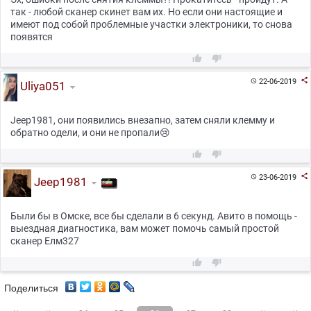
так - любой сканер скинет вам их. Но если они настоящие и
имеют под собой проблемные участки электроники, то снова
появятся



22-06-2019

Uliya051
Jeep1981, они появились внезапно, затем сняли клемму и
обратно одели, и они не пропали😢



23-06-2019

Jeep1981
Были бы в Омске, все бы сделали в 6 секунд. Авито в помощь -
выездная диагностика, вам может помочь самый простой
сканер Елм327


Поделиться