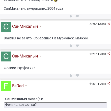
СанМихалыч, американец 2004 года.



29-11-2018

СанМихалыч
DmitriiS, не за что. Соберешься в Мурманск, маякни.



29-11-2018

СанМихалыч
Феликс, где фотки?



29-11-2018

FeRad
СанМихалыч писал(а):
Феликс, где фотки?