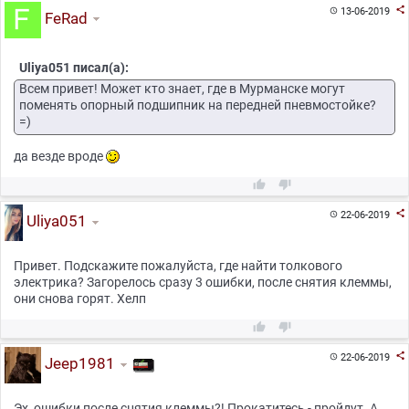

13-06-2019

FeRad
Uliya051 писал(а):
Всем привет! Может кто знает, где в Мурманске могут
поменять опорный подшипник на передней пневмостойке?
=)
да везде вроде



22-06-2019

Uliya051
Привет. Подскажите пожалуйста, где найти толкового
электрика? Загорелось сразу 3 ошибки, после снятия клеммы,
они снова горят. Хелп



22-06-2019

Jeep1981
Эх, ошибки после снятия клеммы?! Прокатитесь - пройдут. А