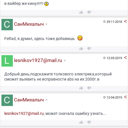
в вайбер же кинул!!!!



29-11-2018

СанМихалыч
FeRad, я думал, здесь тоже добавишь



12-03-2019

lesnikov1927@mail.ru
Добрый день,подскажите толкового электрика,который
сможет выявить не исправности abs на их 2000г.в



12-04-2019

СанМихалыч
lesnikov1927@mail.ru
, может сначала ошибку узнать...

