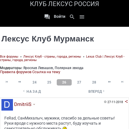
КЛУБ ЛЕКСУС РОССИЯ

search

Войти
Лексус Клуб Мурманск
Все форумы
»
Лексус Клуб - страны, города, регионы
»
Lexus Club | Лексус Клуб -
страны, города, регионы
Модераторы:
Ярослав Левашов
,
Полярная звезда
Правила форумов
Ссылка на тему




24
25
26
27
28


НАЗАД
ВПЕРЕД

27-11-2018

DmitriiS
FeRad, СанМихалыч, мужики, спасибо за дельные советы!
Руки вроде с нужного места растут, буду изучать и
самостоятельно обслуживать