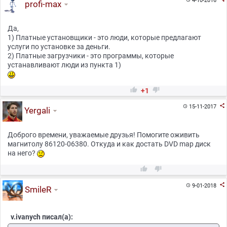
4-10-2016
profi-max
Да,
1) Платные установщики - это люди, которые предлагают
услуги по установке за деньги.
2) Платные загрузчики - это программы, которые
устанавливают люди из пункта 1)


+1

15-11-2017

Yergali
Доброго времени, уважаемые друзья! Помогите оживить
магнитолу 86120-06380. Откуда и как достать DVD map диск
на него?



9-01-2018

SmileR
v.ivanych писал(а):