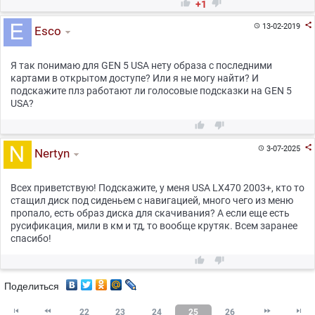


+1

13-02-2019

Esco
Я так понимаю для GEN 5 USA нету образа с последними
картами в открытом доступе? Или я не могу найти? И
подскажите плз работают ли голосовые подсказки на GEN 5
USA?



3-07-2025

Nertyn
Всех приветствую! Подскажите, у меня USA LX470 2003+, кто то
стащил диск под сиденьем с навигацией, много чего из меню
пропало, есть образ диска для скачивания? А если еще есть
русификация, мили в км и тд, то вообще крутяк. Всем заранее
спасибо!


Поделиться




22
23
24
25
26