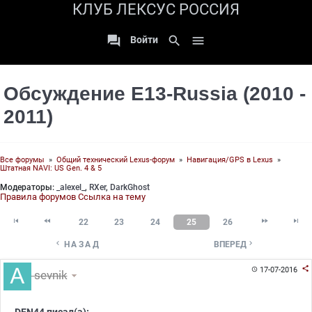
КЛУБ ЛЕКСУС РОССИЯ

search

Войти
Обсуждение E13-Russia (2010 -
2011)
Все форумы
»
Общий технический Lexus-форум
»
Навигация/GPS в Lexus
»
Штатная NAVI: US Gen. 4 & 5
Модераторы:
_alexel_
,
RXer
,
DarkGhost
Правила форумов
Ссылка на тему




22
23
24
25
26


НАЗАД
ВПЕРЕД

17-07-2016

sevnik