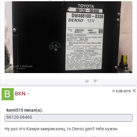



6-08-2018

BKN
kami515 писал(а):
86120-06460
Ну раз это Камри американец, то Denso gen5 тебе нужен.