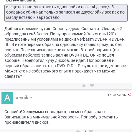
DEN44 писал(а):
и еще не советую ставить однослойки на ген4 денсо,я 5
болванок убил-как только записал на двухслойку все как по
маслу встало и заработало
Доброго времени суток. Спрошу здесь. Скачал от Леонида 2
образа для ген5 Denso. Пишу программой "Алкоголь120" с
предписанными условиями на диски Verbatim DVD+R и DVD+R
DL. В итоге первый образ на однослойку пошел сразу, но без
поиска. Перезаписывание не помогло. Второй вариант (он
объемом поболее) записывал на DVD+R DL. Он не пошел
вообще. Перепортил кучу дисков, не идет. Попробовал и
первый образ записать на DVD+R DL. Результат, не идет вовсе.
Может кто из собственного опыта подскажет что можно
сделать?



18-07-2016

sevnik
Спасибо! Хешсуммы совпадают, клемы сбрасываю.
Записывал на минимальной скорости. Попробую сменить
производителя дисков.

