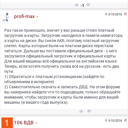


-1

3-10-2016

profi-max
Раз такое произошло, значит у вас раньше стоял платный
загрузчик и карты. Загрузчик находился в памяти навигатора,
а карты на диске. Вы сняли АКБ, поэтому платный загрузчик
слетел. Карты которые были на платном диске перестали
читаться. Дальше вы поставили официальный диск - с него
загрузился официальный загрузчик и официальные карты.
Для вашей машины всё официальное на английском языке.
Теперь, если хотите получить снова всё на русском - есть два
пути:
1) Обратиться к платным установщикам (найдёте по
объявлениям в интернете)
2) Самостоятельно скачать и записать ДВД. На этом форуме
вы наверняка найдете что-то подходящее, только обращайте
внимание, чтобы загрузчик и карты были именно для вашей
машины (и вашего года выпуска).



3-10-2016

106 ВДВ