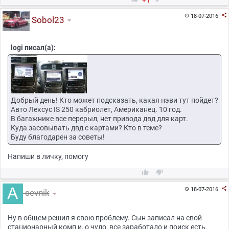
+1

18-07-2016

Sobol23
logi писал(а):
Добрый день! Кто может подсказать, какая нэви тут пойдет?
Авто Лексус IS 250 кабриолет, Американец. 10 год.
В багажнике все перерыл, нет привода двд для карт.
Куда засовывать двд с картами? Кто в теме?
Буду благодарен за советы!
Напиши в личку, помогу



18-07-2016

sevnik
Ну в общем решил я свою проблему. Сын записал на свой
стационарный комп и, о чудо, все заработало и поиск есть.