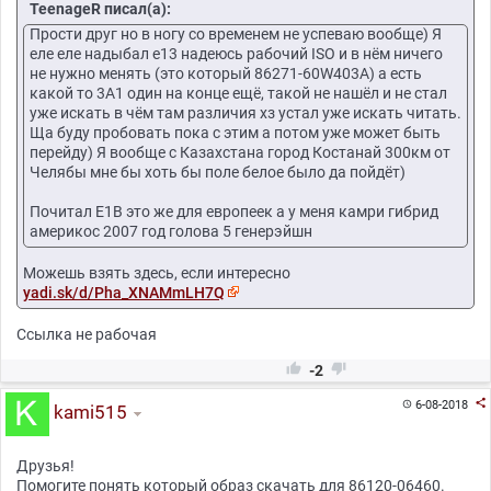
TeenageR писал(а):
Прости друг но в ногу со временем не успеваю вообще) Я
еле еле надыбал е13 надеюсь рабочий ISO и в нём ничего
не нужно менять (это который 86271-60W403A) а есть
какой то 3A1 один на конце ещё, такой не нашёл и не стал
уже искать в чём там различия хз устал уже искать читать.
Ща буду пробовать пока с этим а потом уже может быть
перейду) Я вообще с Казахстана город Костанай 300км от
Челябы мне бы хоть бы поле белое было да пойдёт)
Почитал E1B это же для европеек а у меня камри гибрид
америкос 2007 год голова 5 генерэйшн
Можешь взять здесь, если интересно
yadi.sk/d/Pha_XNAMmLH7Q
Ссылка не рабочая


-2

6-08-2018

kami515
Друзья!
Помогите понять который образ скачать для 86120-06460.