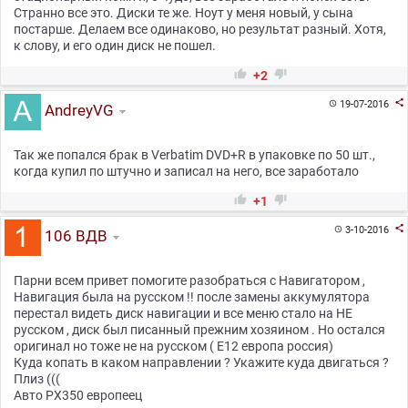
Странно все это. Диски те же. Ноут у меня новый, у сына
постарше. Делаем все одинаково, но результат разный. Хотя,
к слову, и его один диск не пошел.


+2

19-07-2016

AndreyVG
Так же попался брак в Verbatim DVD+R в упаковке по 50 шт.,
когда купил по штучно и записал на него, все заработало


+1

3-10-2016

106 ВДВ
Парни всем привет помогите разобраться с Навигатором ,
Навигация была на русском !! после замены аккумулятора
перестал видеть диск навигации и все меню стало на НЕ
русском , диск был писанный прежним хозяином . Но остался
оригинал но тоже не на русском ( Е12 европа россия)
Куда копать в каком направлении ? Укажите куда двигаться ?
Плиз (((
Авто РХ350 европеец