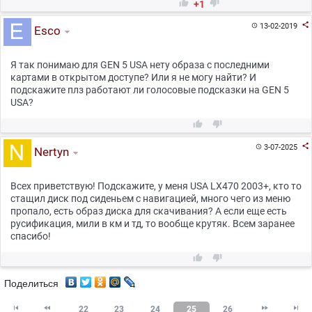


+1

13-02-2019

Esco
Я так понимаю для GEN 5 USA нету образа с последними
картами в открытом доступе? Или я не могу найти? И
подскажите плз работают ли голосовые подсказки на GEN 5
USA?



3-07-2025

Nertyn
Всех приветствую! Подскажите, у меня USA LX470 2003+, кто то
стащил диск под сиденьем с навигацией, много чего из меню
пропало, есть образ диска для скачивания? А если еще есть
русификация, мили в км и тд, то вообще крутяк. Всем заранее
спасибо!


Поделиться




22
23
24
25
26