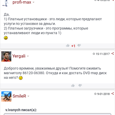
4-10-2016
profi-max
Да,
1) Платные установщики - это люди, которые предлагают
услуги по установке за деньги.
2) Платные загрузчики - это программы, которые
устанавливают люди из пункта 1)


+1

15-11-2017

Yergali
Доброго времени, уважаемые друзья! Помогите оживить
магнитолу 86120-06380. Откуда и как достать DVD map диск
на него?



9-01-2018

SmileR
v.ivanych писал(а):