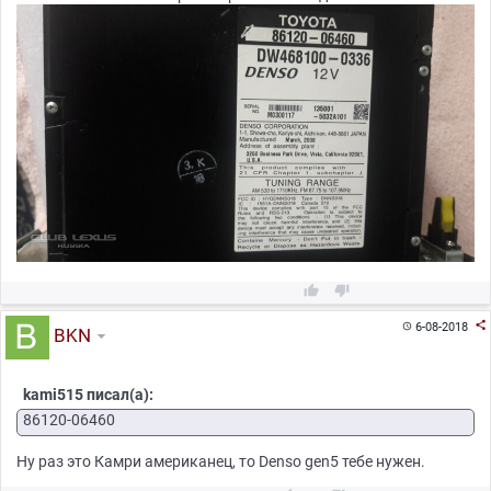



6-08-2018

BKN
kami515 писал(а):
86120-06460
Ну раз это Камри американец, то Denso gen5 тебе нужен.