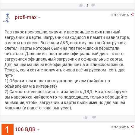


-1

3-10-2016

profi-max
Раз такое произошло, значит у вас раньше стоял платный
загрузчик и карты. Загрузчик находился в памяти навигатора,
а карты на диске. Вы сняли АКБ, поэтому платный загрузчик
слетел. Карты которые были на платном диске перестали
читаться. Дальше вы поставили официальный диск - с него
загрузился официальный загрузчик и официальные карты.
Для вашей машины всё официальное на английском языке.
Теперь, если хотите получить снова всё на русском - есть два
пути:
1) Обратиться к платным установщикам (найдёте по
объявлениям в интернете)
2) Самостоятельно скачать и записать ДВД. На этом форуме
вы наверняка найдете что-то подходящее, только обращайте
внимание, чтобы загрузчик и карты были именно для вашей
машины (и вашего года выпуска).



3-10-2016

106 ВДВ