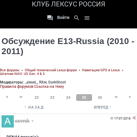
КЛУБ ЛЕКСУС РОССИЯ

search

Войти
Обсуждение E13-Russia (2010 -
2011)
Все форумы
»
Общий технический Lexus-форум
»
Навигация/GPS в Lexus
»
Штатная NAVI: US Gen. 4 & 5
Модераторы:
_alexel_
,
RXer
,
DarkGhost
Правила форумов
Ссылка на тему




22
23
24
25
26


НАЗАД
ВПЕРЕД

17-07-2016

sevnik