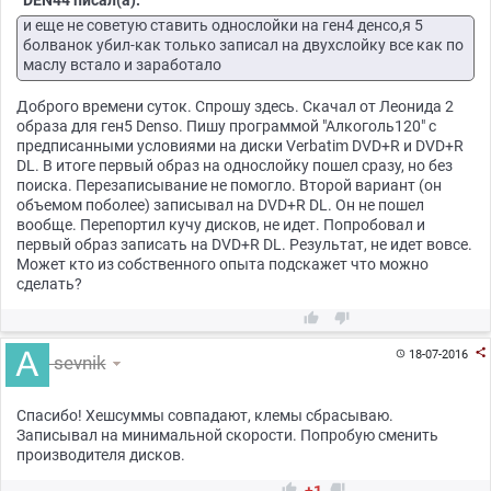
DEN44 писал(а):
и еще не советую ставить однослойки на ген4 денсо,я 5
болванок убил-как только записал на двухслойку все как по
маслу встало и заработало
Доброго времени суток. Спрошу здесь. Скачал от Леонида 2
образа для ген5 Denso. Пишу программой "Алкоголь120" с
предписанными условиями на диски Verbatim DVD+R и DVD+R
DL. В итоге первый образ на однослойку пошел сразу, но без
поиска. Перезаписывание не помогло. Второй вариант (он
объемом поболее) записывал на DVD+R DL. Он не пошел
вообще. Перепортил кучу дисков, не идет. Попробовал и
первый образ записать на DVD+R DL. Результат, не идет вовсе.
Может кто из собственного опыта подскажет что можно
сделать?



18-07-2016

sevnik
Спасибо! Хешсуммы совпадают, клемы сбрасываю.
Записывал на минимальной скорости. Попробую сменить
производителя дисков.

