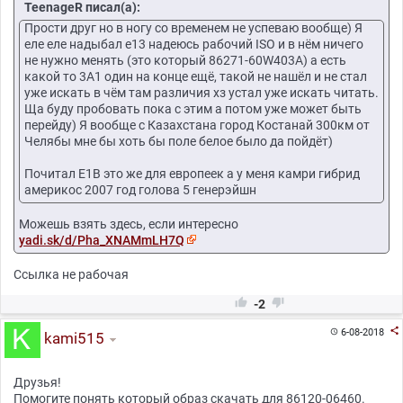
TeenageR писал(а):
Прости друг но в ногу со временем не успеваю вообще) Я
еле еле надыбал е13 надеюсь рабочий ISO и в нём ничего
не нужно менять (это который 86271-60W403A) а есть
какой то 3A1 один на конце ещё, такой не нашёл и не стал
уже искать в чём там различия хз устал уже искать читать.
Ща буду пробовать пока с этим а потом уже может быть
перейду) Я вообще с Казахстана город Костанай 300км от
Челябы мне бы хоть бы поле белое было да пойдёт)
Почитал E1B это же для европеек а у меня камри гибрид
америкос 2007 год голова 5 генерэйшн
Можешь взять здесь, если интересно
yadi.sk/d/Pha_XNAMmLH7Q
Ссылка не рабочая


-2

6-08-2018

kami515
Друзья!
Помогите понять который образ скачать для 86120-06460.