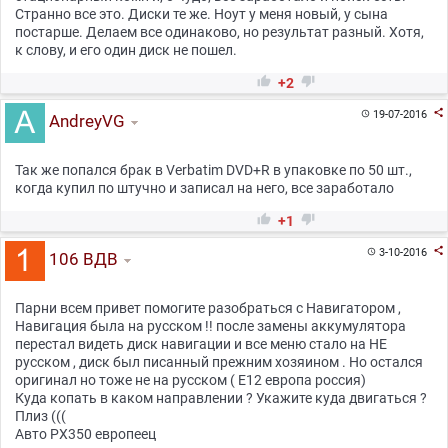
Странно все это. Диски те же. Ноут у меня новый, у сына
постарше. Делаем все одинаково, но результат разный. Хотя,
к слову, и его один диск не пошел.


+2

19-07-2016

AndreyVG
Так же попался брак в Verbatim DVD+R в упаковке по 50 шт.,
когда купил по штучно и записал на него, все заработало


+1

3-10-2016

106 ВДВ
Парни всем привет помогите разобраться с Навигатором ,
Навигация была на русском !! после замены аккумулятора
перестал видеть диск навигации и все меню стало на НЕ
русском , диск был писанный прежним хозяином . Но остался
оригинал но тоже не на русском ( Е12 европа россия)
Куда копать в каком направлении ? Укажите куда двигаться ?
Плиз (((
Авто РХ350 европеец