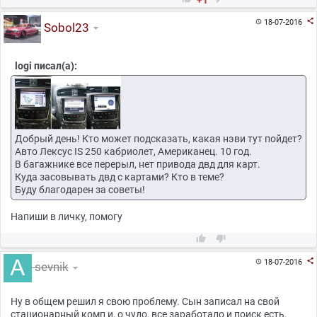
+1

18-07-2016

Sobol23
logi писал(а):
Добрый день! Кто может подсказать, какая нэви тут пойдет?
Авто Лексус IS 250 кабриолет, Американец. 10 год.
В багажнике все перерыл, нет привода двд для карт.
Куда засовывать двд с картами? Кто в теме?
Буду благодарен за советы!
Напиши в личку, помогу



18-07-2016

sevnik
Ну в общем решил я свою проблему. Сын записал на свой
стационарный комп и, о чудо, все заработало и поиск есть.