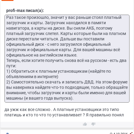
profi-max писал(а):
Раз такое произошло, значит у вас раньше стоял платный
загрузчик и карты. Загрузчик находился в памяти
навигатора, а карты на диске. Вы сняли АКБ, поэтому
платный загрузчик слетел. Карты которые были на платном
диске перестали читаться. Дальше вы поставили
официальный диск - с него загрузился официальный
загрузчик и официальные карты. Для вашей машины всё
официальное на английском языке.
Теперь, если хотите получить снова всё на русском - есть два
пути:
1) Обратиться к платным установщикам (найдёте по
объявлениям в интернете)
2) Самостоятельно скачать и записать ДВД. На этом форуме
вы наверняка найдете что-то подходящее, только обращайте
внимание, чтобы загрузчик и карты были именно для вашей
машины (и вашего года выпуска).
да ужж как все сложно . А платные установщики это типо
платишь и кто то что то устанавливает ? Я правильно понял



