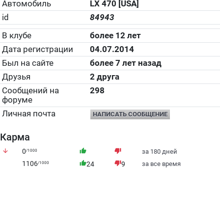
Автомобиль
LX 470 [USA]
id
84943
В клубе
более 12 лет
Дата регистрации
04.07.2014
Был на сайте
более 7 лет назад
Друзья
2 друга
Сообщений на
298
форуме
Личная почта
НАПИСАТЬ СООБЩЕНИЕ
Карма
arrow_downward
0
thumb_up
thumb_down
/1000
за 180 дней
1106
thumb_up
thumb_down
/1000
24
9
за все время