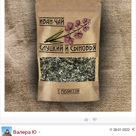



28-01-2022

Валера Ю