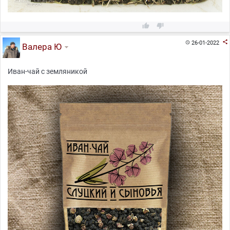



26-01-2022

Валера Ю
Иван-чай с земляникой