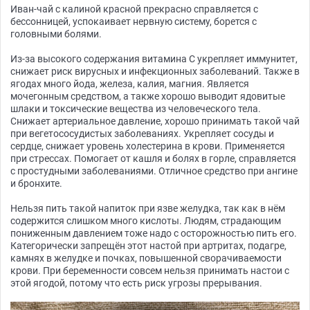
Иван-чай с калиной красной прекрасно справляется с
бессонницей, успокаивает нервную систему, борется с
головными болями.
Из-за высокого содержания витамина С укрепляет иммунитет,
снижает риск вирусных и инфекционных заболеваний. Также в
ягодах много йода, железа, калия, магния. Является
мочегонным средством, а также хорошо выводит ядовитые
шлаки и токсические вещества из человеческого тела.
Снижает артериальное давление, хорошо принимать такой чай
при вегетососудистых заболеваниях. Укрепляет сосуды и
сердце, снижает уровень холестерина в крови. Применяется
при стрессах. Помогает от кашля и болях в горле, справляется
с простудными заболеваниями. Отличное средство при ангине
и бронхите.
Нельзя пить такой напиток при язве желудка, так как в нём
содержится слишком много кислоты. Людям, страдающим
пониженным давлением тоже надо с осторожностью пить его.
Категорически запрещён этот настой при артритах, подагре,
камнях в желудке и почках, повышенной сворачиваемости
крови. При беременности совсем нельзя принимать настои с
этой ягодой, потому что есть риск угрозы прерывания.