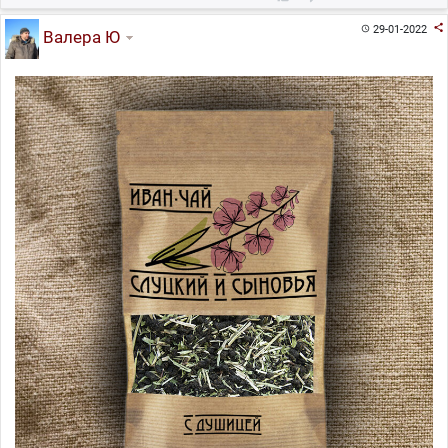

29-01-2022

Валера Ю