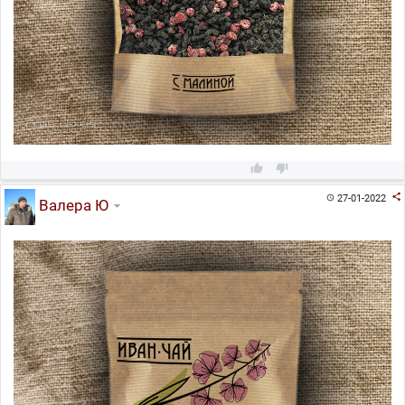



27-01-2022

Валера Ю