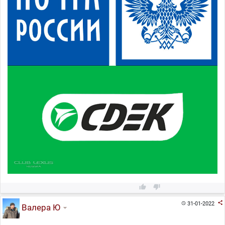



31-01-2022

Валера Ю