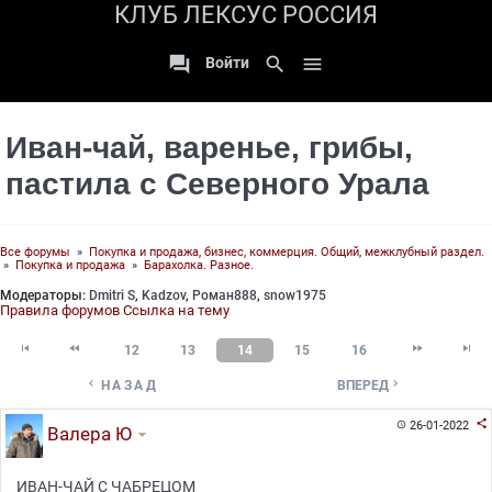
КЛУБ ЛЕКСУС РОССИЯ

search

Войти
Иван-чай, варенье, грибы,
пастила с Северного Урала
Все форумы
»
Покупка и продажа, бизнес, коммерция. Общий, межклубный раздел.
»
Покупка и продажа
»
Барахолка. Разное.
Модераторы:
Dmitri S
,
Kadzov
,
Роман888
,
snow1975
Правила форумов
Ссылка на тему




12
13
14
15
16


НАЗАД
ВПЕРЕД

26-01-2022

Валера Ю
ИВАН-ЧАЙ С ЧАБРЕЦОМ