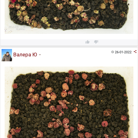



26-01-2022

Валера Ю