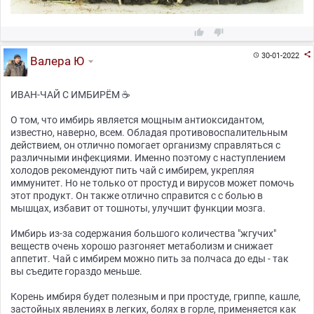



30-01-2022

Валера Ю
ИВАН-ЧАЙ С ИМБИРЁМ ☕
О том, что имбирь является мощным антиоксидантом,
известно, наверно, всем. Обладая противовоспалительным
действием, он отлично помогает организму справляться с
различными инфекциями. Именно поэтому с наступлением
холодов рекомендуют пить чай с имбирем, укрепляя
иммунитет. Но не только от простуд и вирусов может помочь
этот продукт. Он также отлично справится с с болью в
мышцах, избавит от тошноты, улучшит функции мозга.
Имбирь из-за содержания большого количества "жгучих"
веществ очень хорошо разгоняет метаболизм и снижает
аппетит. Чай с имбирем можно пить за полчаса до еды - так
вы съедите гораздо меньше.
Корень имбиря будет полезным и при простуде, гриппе, кашле,
застойных явлениях в легких, болях в горле, применяется как