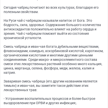
Сегодня чабрец почитают во всех культурах, благодаря его
полезным свойствам.
На Руси чай с чабрецом называли напиток от Бога. Это
бодрость, сила, здоровье. Содержание большого количества
антиоксидантов положительно влияет на работу сердца и
зрения. Чай с чабрецом поможет выйти из состояния
хронической усталости.
Смесь чабреца и иван-чая богата дубильными веществами,
флавоноидами, камедью, аскорбиновой кислотой, каротином,
органическими кислотами и многими другими ценными
соединениями. Среди макро- и микроэлементного состава
смеси этих лекарственных растений особенно много кальция,
цинка, марганца, селена, фосфора, меди, железа, калия и
натрия.
Заваривая смесь чабреца (его другим названием является
тимьян) и иван-чая, вы заметите такое действие этих
лекарственных трав:
- Устранение воспалительных процессов и более быстрое
выздоровление при ОРВИ и других инфекция;.