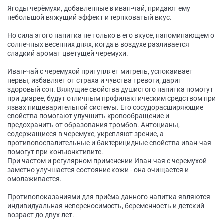
Ягоды черёмухи, добавленные в иван-чай, придают ему
небольшой вяжущий эффект и терпковатый вкус.
Но сила этого напитка не только в его вкусе, напоминающем о
солнечных весенних днях, когда в воздухе разливается
сладкий аромат цветущей черемухи.
Иван-чай с черемухой притупляет мигрень, успокаивает
нервы, избавляет от страха и чувства тревоги, дарит
здоровый сон. Вяжущие свойства душистого напитка помогут
при диарее, будут отличным профилактическим средством при
язвах пищеварительной системы. Его сосудорасширяющие
свойства помогают улучшить кровообращение и
предохранить от образования тромбов. Антоцианы,
содержащиеся в черемухе, укрепляют зрение, а
противовоспалительные и бактерицидные свойства иван-чая
помогут при конъюнктивите.
При частом и регулярном применении Иван-чая с черемухой
заметно улучшается состояние кожи - она очищается и
омолаживается.
Противопоказаниями для приёма данного напитка являются
индивидуальная непереносимость, беременность и детский
возраст до двух лет.