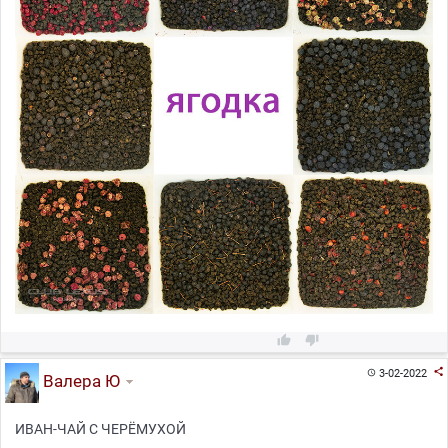



3-02-2022

Валера Ю
ИВАН-ЧАЙ С ЧЕРЁМУХОЙ