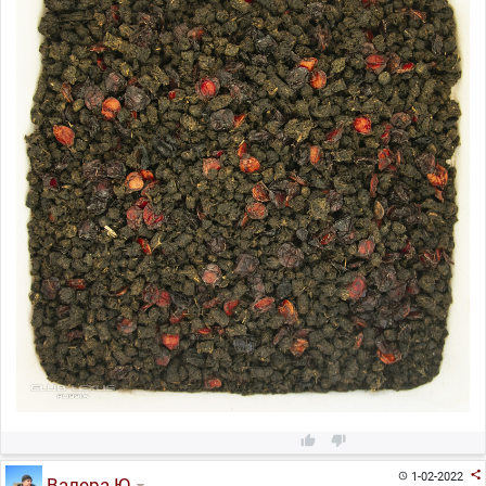



1-02-2022

Валера Ю