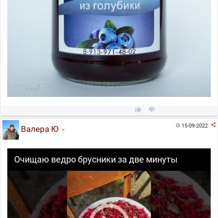



15-09-2022

Валера Ю
Очищаю ведро брусники за две минуты