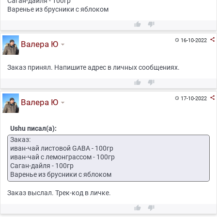
Саган-дайля - 100гр
Варенье из брусники с яблоком



16-10-2022

Валера Ю
Заказ принял. Напишите адрес в личных сообщениях.



17-10-2022

Валера Ю
Ushu писал(а):
Заказ:
иван-чай листовой GABA - 100гр
иван-чай с лемонграссом - 100гр
Саган-дайля - 100гр
Варенье из брусники с яблоком
Заказ выслал. Трек-код в личке.

