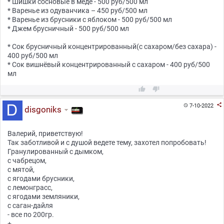
* Шишки сосновые в мёде - 500 руб/500 мл
* Варенье из одуванчика – 450 руб/500 мл
* Варенье из брусники с яблоком - 500 руб/500 мл
* Джем брусничный - 500 руб/500 мл
* Сок брусничный концентрированный(с сахаром/без сахара) -
400 руб/500 мл
* Сок вишнёвый концентрированный с сахаром - 400 руб/500
мл



7-10-2022

disgoniks
Валерий, приветствую!
Так заботливой и с душой ведете тему, захотел попробовать!
Гранулированный с дымком,
с чабрецом,
с мятой,
с ягодами брусники,
с лемонграсс,
с ягодами земляники,
с саган-дайля
- все по 200гр.
+