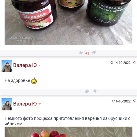


+1

14-10-2022

Валера Ю
На здоровье



16-10-2022

Валера Ю
Немного фото процесса приготовления варенья из брусники с
яблоком