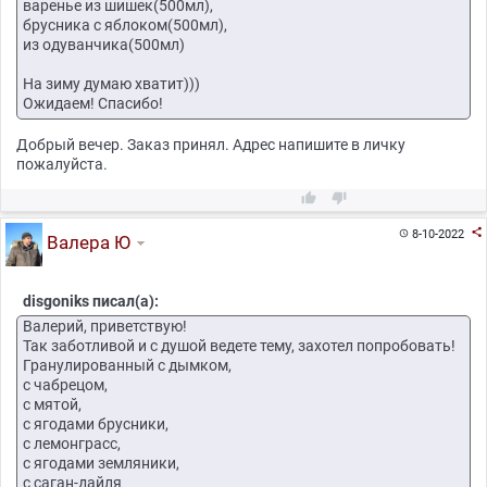
варенье из шишек(500мл),
брусника с яблоком(500мл),
из одуванчика(500мл)
На зиму думаю хватит)))
Ожидаем! Спасибо!
Добрый вечер. Заказ принял. Адрес напишите в личку
пожалуйста.



8-10-2022

Валера Ю
disgoniks писал(а):
Валерий, приветствую!
Так заботливой и с душой ведете тему, захотел попробовать!
Гранулированный с дымком,
с чабрецом,
с мятой,
с ягодами брусники,
с лемонграсс,
с ягодами земляники,
с саган-дайля