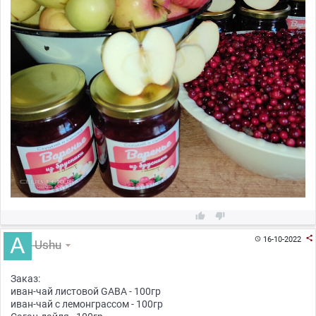



16-10-2022

Ushu
Заказ:
иван-чай листовой GABA - 100гр
иван-чай с лемонграссом - 100гр