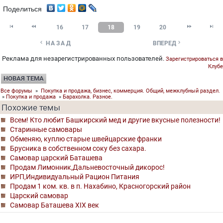
Поделиться




16
17
18
19
20


НАЗАД
ВПЕРЕД
Реклама для незарегистрированных пользователей.
Зарегистрироваться в
Клубе
НОВАЯ ТЕМА
Все форумы
»
Покупка и продажа, бизнес, коммерция. Общий, межклубный раздел.
»
Покупка и продажа
»
Барахолка. Разное.
Похожие темы
Всем! Кто любит Башкирский мед и другие вкусные полезности!
Старинные самовары
Обменяю, куплю старые швейцарские франки
Брусника в собственном соку без сахара.
Самовар царский Баташева
Продам Лимонник,Дальневосточный дикорос!
ИРП,Индивидуальный Рацион Питания
Продам 1 ком. кв. в п. Нахабино, Красногорский район
Царский самовар
Самовар Баташева XIX век