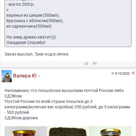
- все по 200гр.
+
варенье из шишек(500мл),
брусника с яблоком(500мл),
из одуванчика(500мл)
На зиму думаю хватит)))
Ожидаем! Спасибо!
Заказ выслал. Трек-код в личке.



9-10-2022

Валера Ю
Напоминаю, что посылочки высылаем почтой России либо
СДЭКом.
Почтой России по всей стране посылки до 3
килограмм(включая вес коробки) 350 рублей, до 5 килограмм
- 500 рублей.
СДЭКом дороже.