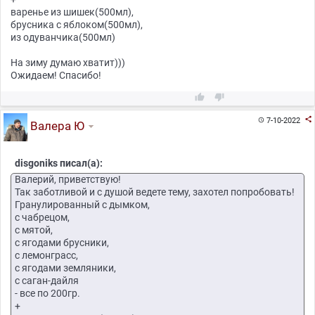
варенье из шишек(500мл),
брусника с яблоком(500мл),
из одуванчика(500мл)
На зиму думаю хватит)))
Ожидаем! Спасибо!



7-10-2022

Валера Ю
disgoniks писал(а):
Валерий, приветствую!
Так заботливой и с душой ведете тему, захотел попробовать!
Гранулированный с дымком,
с чабрецом,
с мятой,
с ягодами брусники,
с лемонграсс,
с ягодами земляники,
с саган-дайля
- все по 200гр.
+