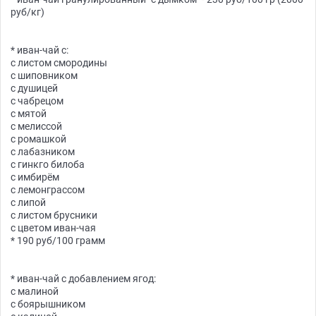
руб/кг)
* иван-чай с:
с листом смородины
с шиповником
с душицей
с чабрецом
с мятой
с мелиссой
с ромашкой
с лабазником
с гинкго билоба
с имбирём
с лемонграссом
с липой
с листом брусники
с цветом иван-чая
* 190 руб/100 грамм
* иван-чай с добавлением ягод:
с малиной
с боярышником