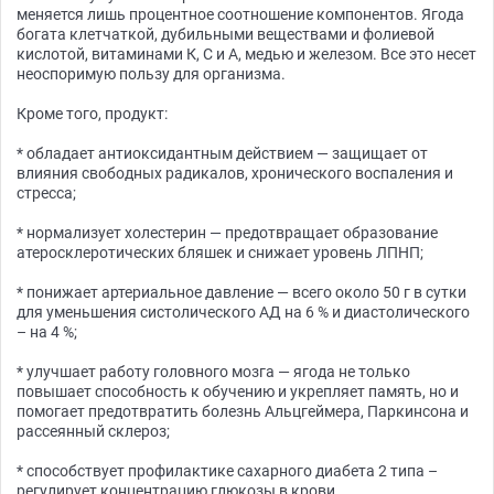
меняется лишь процентное соотношение компонентов. Ягода
богата клетчаткой, дубильными веществами и фолиевой
кислотой, витаминами К, С и А, медью и железом. Все это несет
неоспоримую пользу для организма.
Кроме того, продукт:
* обладает антиоксидантным действием — защищает от
влияния свободных радикалов, хронического воспаления и
стресса;
* нормализует холестерин — предотвращает образование
атеросклеротических бляшек и снижает уровень ЛПНП;
* понижает артериальное давление — всего около 50 г в сутки
для уменьшения систолического АД на 6 % и диастолического
– на 4 %;
* улучшает работу головного мозга — ягода не только
повышает способность к обучению и укрепляет память, но и
помогает предотвратить болезнь Альцгеймера, Паркинсона и
рассеянный склероз;
* способствует профилактике сахарного диабета 2 типа –
регулирует концентрацию глюкозы в крови.