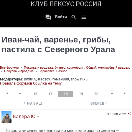
КЛУБ ЛЕКСУС РОССИЯ

search

Войти
Иван-чай, варенье, грибы,
пастила с Северного Урала
Все форумы
»
Покупка и продажа, бизнес, коммерция. Общий, межклубный раздел.
»
Покупка и продажа
»
Барахолка. Разное.
Модераторы:
Dmitri S
,
Kadzov
,
Роман888
,
snow1975
Правила форумов
Ссылка на тему




16
17
18
19
20


НАЗАД
ВПЕРЕД

13-08-2022

Валера Ю
По составу сушеная черника во многом схожа со свежей —