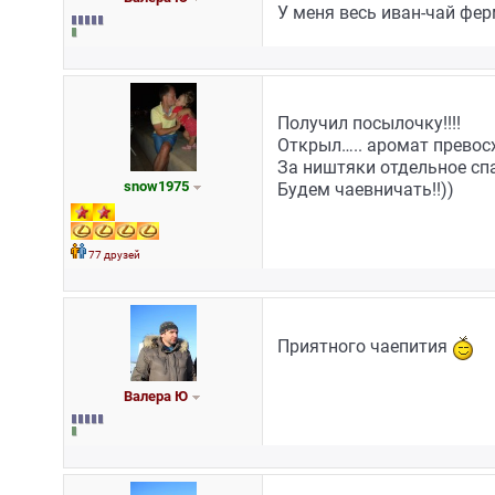
У меня весь иван-чай фе
Получил посылочку!!!!
Открыл….. аромат превос
За ништяки отдельное сп
snow1975
Будем чаевничать!!))
77 друзей
Приятного чаепития
Валера Ю