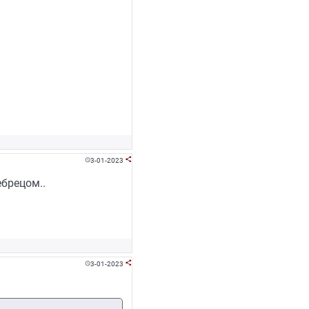
3-01-2023


брецом..
3-01-2023

