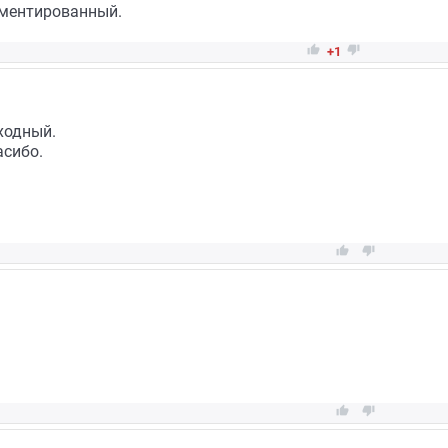
рментированный.


+1
ходный.
асибо.



