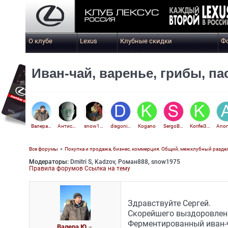
О клубе
Lexus
Клубные скидки
Ф
Иван-чай, варенье, грибы, па
Валера Ю
Антисатин
snow1975
disgoniks
Kogano
SergoBSA
Korifei3101971
Все форумы
»
Покупка и продажа, бизнес, коммерция. Общий, межклубный разде
Модераторы:
Dmitri S
,
Kadzov
,
Роман888
,
snow1975
LexusVod
Правила форумов
Ссылка на тему
Здравствуйте Сергей.
Скорейшего выздоровлен
Ферментированный иван-ч
Валера Ю