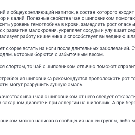
 и общеукрепляющий напиток, в состав которого входят 
сфор и калий. Полезные свойства чая с шиповником помог
ить уровень гемоглобина в крови, замедлить рост опасны
иск развития малокровия, укрепляет сосуды и улучшает се
мализует работу кишечника и способствует выведению шла
 скорее встать на ноги после длительных заболеваний. С
людям, которые борются с избыточным весом.
ся спортом, то чай с шиповником отлично поможет справи
отребления шиповника рекомендуется прополоскать рот те
оты могут разрушить зубную эмаль.
ачествах иван-чая с шиповником от него следует отказать
 сахарном диабете и при аллергии на шиповник. А при бер
овником можно написав в сообщения нашей группы, либо м