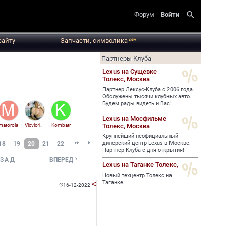
search
Форум
Войти
сайту
Запчасти, символика
new
Партнеры Клуба
Lexus на Сущевке
Толекс,
Москва
Партнер Лексус-Клуба с 2006 года.
Обслужены тысячи клубных авто.
Будем рады видеть и Вас!
Lexus на Мосфильме
Толекс,
Москва
matorola
Vicvic470
Kombatr
Крупнейший неофициальный


дилерский центр Lexus в Москве.
18
19
20
21
22
Партнер Клуба с дня открытия!

ЗАД
ВПЕРЕД
Lexus на Таганке Толекс,
Новый техцентр Толекс на
Таганке
16-12-2022

