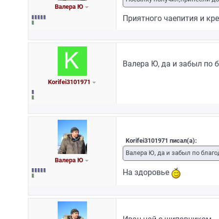
Валера Ю
Приятного чаепития и кре
Валера Ю, да и забыл по 
Korifei3101971
Korifei3101971 писал(а):
Валера Ю, да и забыл по благ
Валера Ю
На здоровье