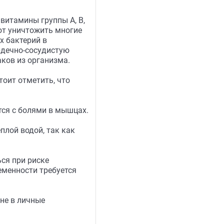
витамины группы A, B,
ают уничтожить многие
х бактерий в
рдечно-сосудистую
ков из организма.
тоит отметить, что
тся с болями в мышцах.
плой водой, так как
ся при риске
еменности требуется
не в личные