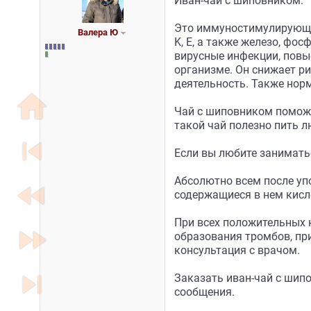
Иван-чай с шиповником.
Это иммуностимулирующий
Валера Ю
K, E, а также железо, фо
вирусные инфекции, повыс
организме. Он снижает р
деятельность. Также нор
home
Чай с шиповником поможет
такой чай полезно пить 
skip_previous
Если вы любите занимать
Абсолютно всем после уп
fast_rewind
содержащиеся в нем кисл
При всех положительных к
fast_forward
образования тромбов, при
консультация с врачом.
skip_next
Заказать иван-чай с шип
сообщения.