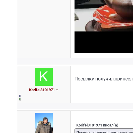
Посылку получил,принесл
Korifei3101971
Korifei3101971 писал(а):
Посылку получил,принесли дом