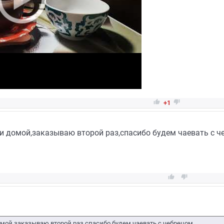


+1
и домой,заказываю второй раз,спасибо будем чаевать с че


ой,заказываю второй раз,спасибо будем чаевать с чебрецом..