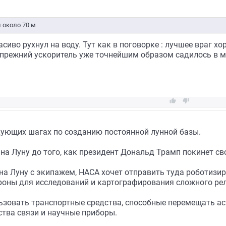
 около 70 м
сиво рухнул на воду. Тут как в поговорке : лучшее враг хо
 прежний ускоритель уже точнейшим образом садилось в м


дующих шагах по созданию постоянной лунной базы.
а Луну до того, как президент Дональд Трамп покинет свой
на Луну с экипажем, НАСА хочет отправить туда роботиз
оны для исследований и картографирования сложного ре
ьзовать транспортные средства, способные перемещать ас
ства связи и научные приборы.