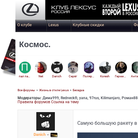
О клубе
Lexus
Клубные скидки
Ф
Космос.
пал палыч
Net
Danich
Серёг
Полярная звезда
Koresh
Гермиона
Все форумы
»
Жизнь в стиле Lexus
»
Беседка
Модераторы:
Дима999
,
Redneck®
,
yana
,
97rus
,
Kilimanjaro
,
Роман88
Aleksejs
Правила форумов
Ссылка на тему
Самую большую ракету в 
Danich