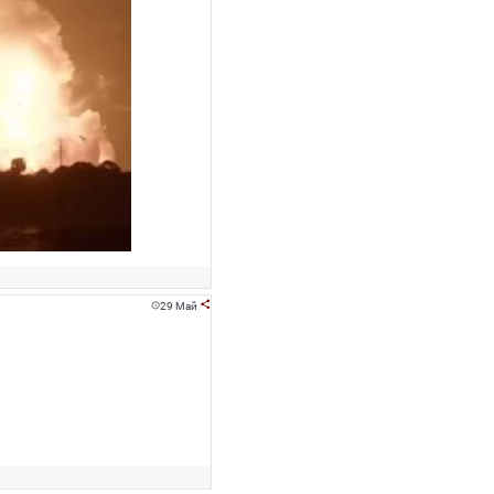
29 Май

