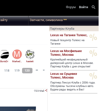
search
Форум
Войти
сайту
Запчасти, символика
new
Партнеры Клуба
Lexus на Таганке Толекс,
Новый техцентр Толекс на
Таганке
Lexus на Мосфильме
Толекс,
Москва
Крупнейший неофициальный
BorisDr
MarkedOne
kastett
дилерский центр Lexus в Москве.
Партнер Клуба с дня открытия!


118
119
120
Lexus на Сущевке
Толекс,
Москва
Партнер Лексус-Клуба с 2006 года.
Обслужены тысячи клубных авто.
Будем рады видеть и Вас!
23 Май

