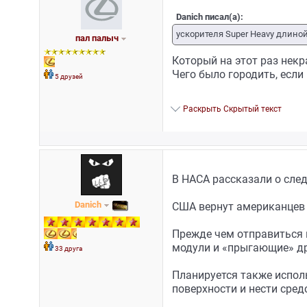
Danich писал(а):
ускорителя Super Heavy длиной
пал палыч
Который на этот раз некра
Чего было городить, если
5 друзей
Раскрыть Скрытый текст
В НАСА рассказали о сле
Danich
США вернут американцев н
Прежде чем отправиться 
модули и «прыгающие» др
33 друга
Планируется также испол
поверхности и нести сред