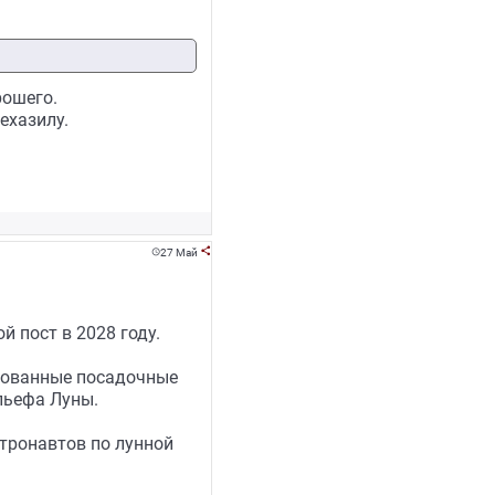
рошего.
ехазилу.
27 Май


 пост в 2028 году.
ированные посадочные
льефа Луны.
тронавтов по лунной