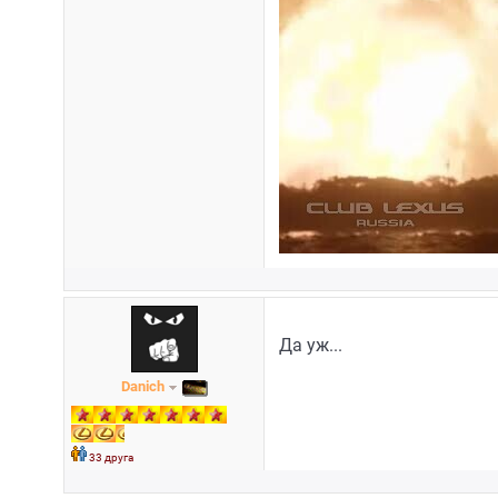
Да уж...
Danich
33 друга