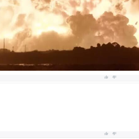



