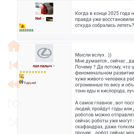
Когда в конце 2025 года н
Net
правда уже восстановили )
откуда собрались лететь?
home
Мысли вслух . ))
skip_previous
Мне думается , сейчас , 
пал палыч
Почему ? Да потому, что 
феноменальном развитие р
хуже живого человека ра
fast_rewind
5 друзей
огроменные по весу и об
тонн еды и кислорода, лу
fast_forward
А самое главное , вот пос
людей, пройдут годы или 
роботов можно отправлять
skip_next
сейчас роботы уже могут 
скафандрах, даже толком 
прочее... робот сейчас мо