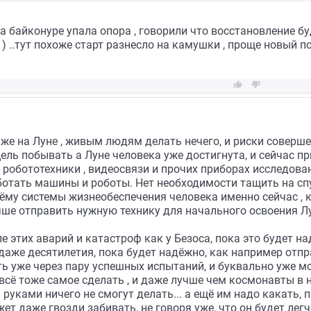
а байконуре упала опора , говорили что восстановление бу
 ..тут похоже старт разнесло на камушки , проще новый по


даже на Луне , живым людям делать нечего, и риски соверш
цель побывать а Луне человека уже достигнута, и сейчас пр
обототехники , видеосвязи и прочих приборах исследовани
ботать машины и роботы. Нет необходимости тащить на сп
ъёму системы жизнеобеспечения человека именно сейчас , 
чше отправить нужную технику для начального освоения Л
ле этих аварий и катастроф как у Безоса, пока это будет н
даже десятилетия, пока будет надёжно, как например отпр
 уже через пару успешных испытаний, и буквально уже мож
всё тоже самое сделать , и даже лучше чем космонавты в
руками ничего не смогут делать... а ещё им надо какать, 
жет даже гвозди забивать, не говоря уже, что он будет лег