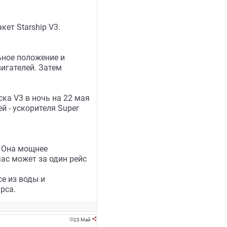
ет Starship V3.
ьное положение и
вигателей. Затем
ка V3 в ночь на 22 мая
й - ускорителя Super
. Она мощнее
час может за один рейс
е из воды и
рса.
23 Май

