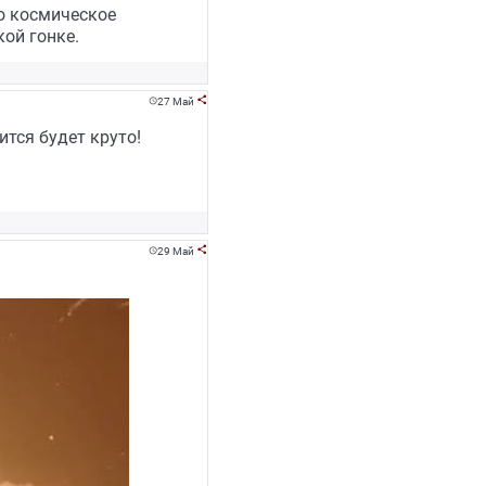
то космическое
ой гонке.
27 Май


ится будет круто!
29 Май

