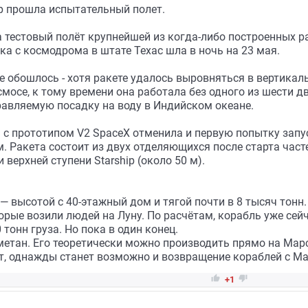
ip прошла испытательный полет.
тестовый полёт крупнейшей из когда-либо построенных рак
а с космодрома в штате Техас шла в ночь на 23 мая.
е обошлось - хотя ракете удалось выровняться в вертикал
смосе, к тому времени она работала без одного из шести д
равляемую посадку на воду в Индийском океане.
 с прототипом V2 SpaceX отменила и первую попытку запус
м. Ракета состоит из двух отделяющихся после старта часте
 верхней ступени Starship (около 50 м).
 — высотой с 40-этажный дом и тягой почти в 8 тысяч тонн
торые возили людей на Луну. По расчётам, корабль уже сей
тонн груза. Но пока в один конец.
метан. Его теоретически можно производить прямо на Марс
ит, однажды станет возможно и возвращение кораблей с Ма


+1