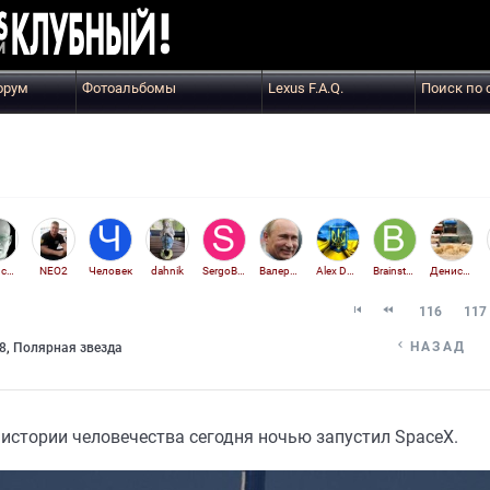
орум
Фотоальбомы
Lexus F.A.Q.
Поиск по 
Антисатин
NEO2
Человек
dahnik
SergoBSA
Валердос
Alex Dnepr
Brainstorm
ДенисRX


116
117

НАЗАД
8
,
Полярная звезда
истории человечества сегодня ночью запустил SpaceX.