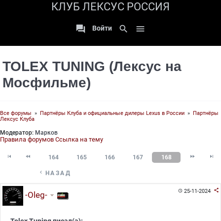
КЛУБ ЛЕКСУС РОССИЯ

search

Войти
TOLEX TUNING (Лексус на
Мосфильме)
Все форумы
»
Партнёры Клуба и официальные дилеры Lexus в России
»
Партнёры
Лексус Клуба
Модератор:
Марков
Правила форумов
Ссылка на тему




164
165
166
167
168

НАЗАД

25-11-2024

-Oleg-