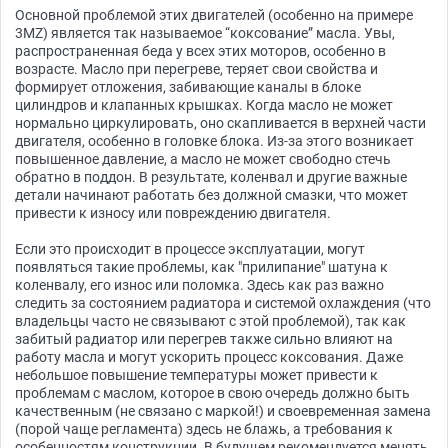
Основной проблемой этих двигателей (особенно на примере
3MZ) является так называемое “коксование” масла. Увы,
распространенная беда у всех этих моторов, особенно в
возрасте. Масло при перегреве, теряет свои свойства и
формирует отложения, забивающие каналы в блоке
цилиндров и клапанных крышках. Когда масло не может
нормально циркулировать, оно скапливается в верхней части
двигателя, особенно в головке блока. Из-за этого возникает
повышенное давление, а масло не может свободно стечь
обратно в поддон. В результате, коленвал и другие важные
детали начинают работать без должной смазки, что может
привести к износу или повреждению двигателя.
Если это происходит в процессе эксплуатации, могут
появляться такие проблемы, как "прилипание" шатуна к
коленвалу, его износ или поломка. Здесь как раз важно
следить за состоянием радиатора и системой охлаждения (что
владельцы часто не связывают с этой проблемой), так как
забитый радиатор или перегрев также сильно влияют на
работу масла и могут ускорить процесс коксования. Даже
небольшое повышение температуры может привести к
проблемам с маслом, которое в свою очередь должно быть
качественным (не связано с маркой!) и своевременная замена
(порой чаще регламента) здесь не блажь, а требования к
особенностям конструкции. В будущем рекомендуется менять