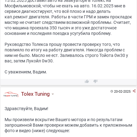
15.02.2025 доставил авто на эвакуаторе в Толекс на
Мосфильмовской, чтобы не ехать на авто. 16.02.2025 мне в
сервисе диагностируют, что всё плохо и надо делать
кап.ремонт двигателя. Работы в части ГРМ и замен прокладок
мастер не считает следствием возможной проблемы. Считает,
что машина проехала 350 тысяч и это уже достаточное
основание и последняя поездка усугубила проблему.
Руководство Толекса прошу провести проверку того, что
повлияло по итогу на работу двигателя. Никогда проблем с
ним не было. Масло не ест. Заливалось строго Тойота 0w30 у
вас, затем Лукойл 0w30.
С уважением, Вадим.



20-02-2025

Tolex Tuning
Здравствуйте, Вадим!
Мы произвели вскрытие Вашего мотора и по результатам
запрошенной Вами проверки можем добавить к приложенным
фото и видео (ниже) следующее: