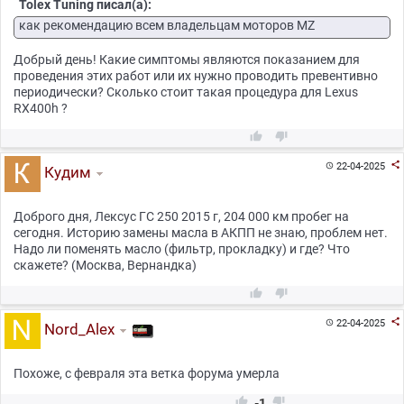
Tolex Tuning писал(а):
как рекомендацию всем владельцам моторов MZ
Добрый день! Какие симптомы являются показанием для
проведения этих работ или их нужно проводить превентивно
периодически? Сколько стоит такая процедура для Lexus
RX400h ?



22-04-2025

Кудим
Доброго дня, Лексус ГС 250 2015 г, 204 000 км пробег на
сегодня. Историю замены масла в АКПП не знаю, проблем нет.
Надо ли поменять масло (фильтр, прокладку) и где? Что
скажете? (Москва, Вернандка)



22-04-2025

Nord_Alex
Похоже, с февраля эта ветка форума умерла


-1