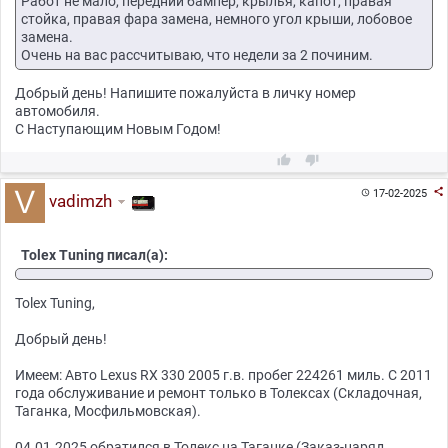
Работ не мало, передний бампер, крылья, капот, правая
стойка, правая фара замена, немного угол крыши, лобовое
замена.
Очень на вас рассчитываю, что недели за 2 починим.
Добрый день! Напишите пожалуйста в личку номер
автомобиля.
С Наступающим Новым Годом!



17-02-2025

vadimzh
Tolex Tuning писал(а):
Tolex Tuning,
Добрый день!
Имеем: Авто Lexus RX 330 2005 г.в. пробег 224261 миль. С 2011
года обслуживание и ремонт только в Толексах (Складочная,
Таганка, Мосфильмовская).
04.01.2025 обратился в Толекс на Таганке (Заказ-наряд