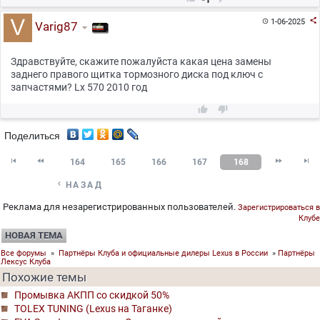

1-06-2025

Varig87
Здравствуйте, скажите пожалуйста какая цена замены
заднего правого щитка тормозного диска под ключ с
запчастями? Lx 570 2010 год


Поделиться




164
165
166
167
168

НАЗАД
Реклама для незарегистрированных пользователей.
Зарегистрироваться в
Клубе
НОВАЯ ТЕМА
Все форумы
»
Партнёры Клуба и официальные дилеры Lexus в России
»
Партнёры
Лексус Клуба
Похожие темы
Промывка АКПП со скидкой 50%
TOLEX TUNING (Lexus на Таганке)