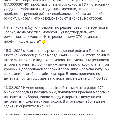
№А000030140), проблема с тем что жидкость ГУР потихоньку
уходила. Работники СТО диагностировали, что основная
проблема в рулевой рейке и необходима либо замена, либо
ремонт. Сказали, что не ремонтируют и искать на стороне.
Начал искать б.у. или ремонт, но решил позвонить всё-таки в
Толекс, но на Мосфильмовской. Тут подтвердили, что
ремонтом занимаются. Интересно почему СТО не знают о
профилях друг друга?
15.01.2025 отдал авто на ремонт рулевой рейки в Толекс на
Мосфильмовской (Заказ-наряд №А000068280). Итоге помимо
этого сказали, что подтекало масло на ремень ГРМ (изношен)
и пора его менять с роликами + замена прокладок клапанной
крышки + дроссельной заслонки промывка + замена катушки
зажигания + стойка стабилизатора. Вышло прилично по
деньгам, но я ж то думал, зато покатаюсь еще тысяч 100-150.
13.02.2025 Имеем следующее (пробег с момента работ 172
мили): последняя поездка 5 км, появляется красная масленка
на панели приборов, масло с виду в норме по щупу, но есть
непонятный шум, пару раз глохла. В итоге решил больше не
ездить и обратиться на СТО.