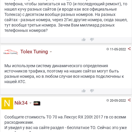
телефона, чтобы записаться на ТО (и последующий ремонт), то
нашел кучу разных сайтов (и вроде как все официальные
Толекса) с десятком вообще разных номеров. На разных
сайтах - разные номера, через 2Гис другие номера, сюда зашел,
тут вообще третьи номера. Зачем Вам миллиард разных
телефонных номеров?



11-05-2022

Tolex Tuning
Мы используем систему динамического определения
источников трафика, поэтому на наших сайтах могут быть
разные номера, но в любом случае все номера подключены к
нашей АТС.



20-05-2022

Nik34
Сообщите стоимость ТО 70 на Лексус RX 200t 2017 гв со всеми
расходниками.
И увидел у вас на сайте раздел - бесплатное ТО. Сейчас это уже