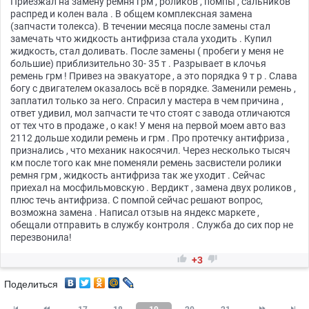
Приезжал на замену ремня грм , роликов , помпы , сальников
распред и колен вала . В общем комплексная замена
(запчасти толекса). В течении месяца после замены стал
замечать что жидкость антифриза стала уходить . Купил
жидкость, стал доливать. После замены ( пробеги у меня не
большие) приблизительно 30- 35 т . Разрывает в клочья
ремень грм ! Привез на эвакуаторе , а это порядка 9 т р . Слава
богу с двигателем оказалось всё в порядке. Заменили ремень ,
заплатил только за него. Спрасил у мастера в чем причина ,
ответ удивил, мол запчасти те что стоят с завода отличаются
от тех что в продаже , о как! У меня на первой моем авто ваз
2112 дольше ходили ремень и грм . Про протечку антифриза ,
признались , что механик накосячил. Через несколько тысяч
км после того как мне поменяли ремень засвистели ролики
ремня грм , жидкость антифриза так же уходит . Сейчас
приехал на мосфильмовскую . Вердикт , замена двух роликов ,
плюс течь антифриза. С помпой сейчас решают вопрос,
возможна замена . Написал отзыв на яндекс маркете ,
обещали отправить в службу контроля . Служба до сих пор не
перезвонила!


+3
Поделиться



