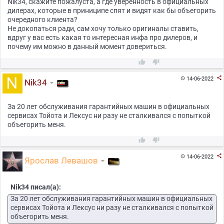
Nik34, скажите пожалуста, а где уверенность в официальных
дилерах, которые в приниципе спят и видят как бы объегорить
очередного клиента?
Не докопаться ради, сам хочу только оригиналы ставить,
вдруг у вас есть какая то интересная инфа про дилеров, и
почему им можно в данный момент довериться.



14-06-2022

Nik34
За 20 лет обслуживания гарантийных машин в официальных
сервисах Тойота и Лексус ни разу не сталкивался с попыткой
объегорить меня.



14-06-2022

Ярослав Левашов
Nik34 писал(а):
За 20 лет обслуживания гарантийных машин в официальных
сервисах Тойота и Лексус ни разу не сталкивался с попыткой
объегорить меня.