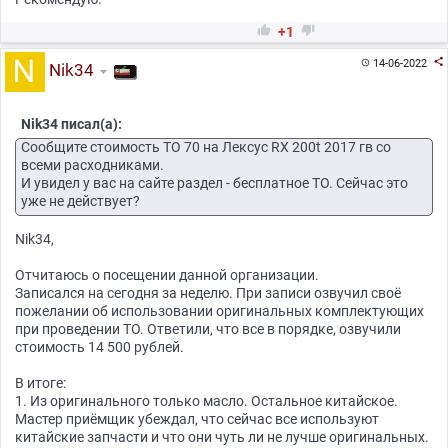


+1

14-06-2022

Nik34
Nik34 писал(а):
Сообщите стоимость ТО 70 на Лексус RX 200t 2017 гв со
всеми расходниками.
И увидел у вас на сайте раздел - бесплатное ТО. Сейчас это
уже не действует?
Nik34,
Отчитаюсь о посещении данной организации.
Записался на сегодня за неделю. При записи озвучил своё
пожелании об использовании оригинальных комплектующих
при проведении ТО. Ответили, что все в порядке, озвучили
стоимость 14 500 рублей.
В итоге:
1. Из оригинального только масло. Остальное китайское.
Мастер приёмщик убеждал, что сейчас все используют
китайские запчасти и что они чуть ли не лучше оригинальных.