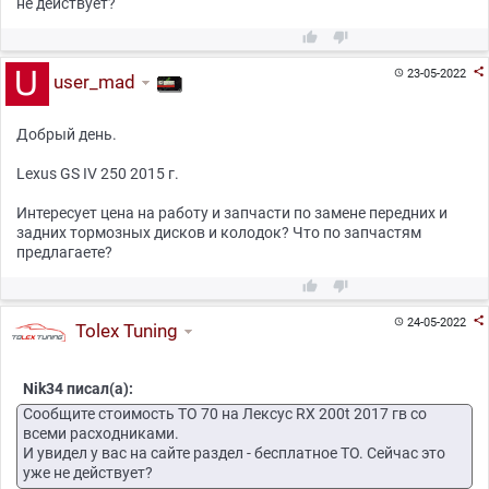
не действует?



23-05-2022

user_mad
Добрый день.
Lexus GS IV 250 2015 г.
Интересует цена на работу и запчасти по замене передних и
задних тормозных дисков и колодок? Что по запчастям
предлагаете?



24-05-2022

Tolex Tuning
Nik34 писал(а):
Сообщите стоимость ТО 70 на Лексус RX 200t 2017 гв со
всеми расходниками.
И увидел у вас на сайте раздел - бесплатное ТО. Сейчас это
уже не действует?