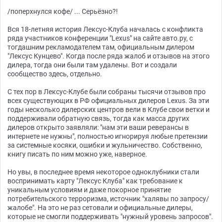
/поперхнулся кофе/ ... Серьёзно?!
Вся 18-летняя история Лексус-Клуба началась с конфликта
ряда участников конференции "Lexus" на сайте авто.ру, с
тогдашним рекламодателем там, официальным дилером
"Лексус Кунцево". Когда после ряда жалоб и отзывов на этого
дилера, тогда они были там удалены. Вот и создали
сообщество здесь, отдельно.
С тех пор в Лексус-Клубе были собраны тысячи отзывов про
всех существующих в РФ официальных дилеров Lexus. За эти
годы несколько дилерских центров вели в Клубе свои ветки и
поддерживали обратную связь, тогда как масса других
дилеров открыто заявляли: "нам эти ваши реверансы в
интернете не нужны", полностью игнорируя любые претензии
за системные косяки, ошибки и жульничество. Собственно,
книгу писать по ним можно уже, наверное.
Но увы, в последнее время некоторое одноклубники стали
воспринимать карту "Лексус Клуба" как требование к
уникальным условиям и даже покорное принятие
потребительского терроризма, источник "халявы по запросу/
жалобе". На это не раз сетовали и официальные дилеры,
которые не смогли поддерживать "нужный уровень запросов".