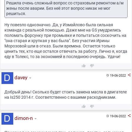
Решила очень сложный вопрос со страховым ремонтом а/м
жены после аварии. Без неё этот вопрос никак не мог
решиться.
Ну повезло однозначно. Да, у Измайлово была сильная
команда с реальной помощью. Даже мне на GS умудрились
поломать форсунку при промывке и попытаться соскочить на
"она старая и хрупкая у вас была". Без участия Ирины
Морозовой шли в отказ. Были времена. Остается только
ценить тех, кто еще остался отвечать за работу. Лично я, когда
еду в Толекс, то за экономией в последнюю очередь. Удачи!



19-06-2022

davey
Добрый день! Сколько будет стоить замена масла в двигателе
на Is250 2014 г. Соответственно с вашими расходниками.



19-06-2022

dimon-n