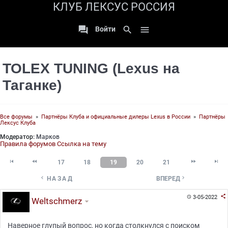
КЛУБ ЛЕКСУС РОССИЯ

search

Войти
TOLEX TUNING (Lexus на
Таганке)
Все форумы
»
Партнёры Клуба и официальные дилеры Lexus в России
»
Партнёры
Лексус Клуба
Модератор:
Марков
Правила форумов
Ссылка на тему




17
18
19
20
21


НАЗАД
ВПЕРЕД

3-05-2022

Weltschmerz
Наверное глупый вопрос, но когда столкнулся с поиском