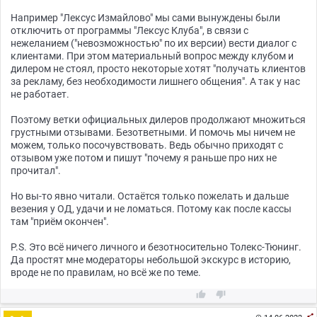
Например "Лексус Измайлово" мы сами вынуждены были
отключить от программы "Лексус Клуба", в связи с
нежеланием ("невозможностью" по их версии) вести диалог с
клиентами. При этом материальный вопрос между клубом и
дилером не стоял, просто некоторые хотят "получать клиентов
за рекламу, без необходимости лишнего общения". А так у нас
не работает.
Поэтому ветки официальных дилеров продолжают множиться
грустными отзывами. Безответными. И помочь мы ничем не
можем, только посочувствовать. Ведь обычно приходят с
отзывом уже потом и пишут "почему я раньше про них не
прочитал".
Но вы-то явно читали. Остаётся только пожелать и дальше
везения у ОД, удачи и не ломаться. Потому как после кассы
там "приём окончен".
P.S. Это всё ничего личного и безотносительно Толекс-Тюнинг.
Да простят мне модераторы небольшой экскурс в историю,
вроде не по правилам, но всё же по теме.


