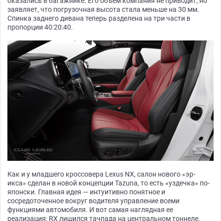
оказались в багажнике. Его объем компания не приводит, но
заявляет, что погрузочная высота стала меньше на 30 мм.
Спинка заднего дивана теперь разделена на три части в
пропорции 40:20:40.
Как и у младшего кроссовера Lexus NX, салон нового «эр-
икса» сделан в новой концепции Tazuna, то есть «уздечка» по-
японски. Главная идея — интуитивно понятное и
сосредоточенное вокруг водителя управление всеми
функциями автомобиля. И вот самая наглядная ее
реализация: RX лишился тачпада на центральном тоннеле.