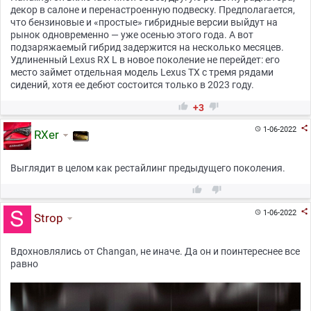
декор в салоне и перенастроенную подвеску. Предполагается,
что бензиновые и «простые» гибридные версии выйдут на
рынок одновременно — уже осенью этого года. А вот
подзаряжаемый гибрид задержится на несколько месяцев.
Удлиненный Lexus RX L в новое поколение не перейдет: его
место займет отдельная модель Lexus TX с тремя рядами
сидений, хотя ее дебют состоится только в 2023 году.


+3

1-06-2022

RXer
Выглядит в целом как рестайлинг предыдущего поколения.



1-06-2022

Strop
Вдохновлялись от Changan, не иначе. Да он и поинтереснее все
равно