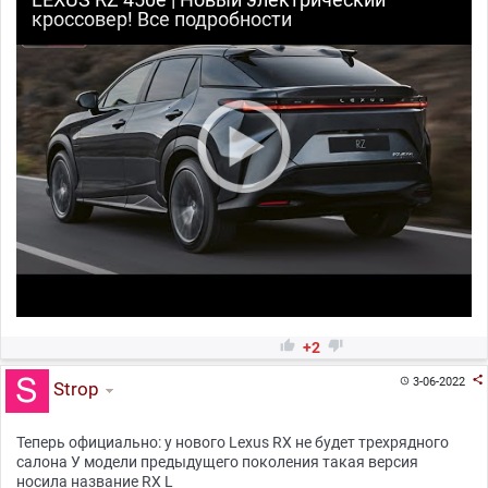
кроссовер! Все подробности


+2

3-06-2022

Strop
Теперь официально: у нового Lexus RX не будет трехрядного
салона У модели предыдущего поколения такая версия
носила название RX L