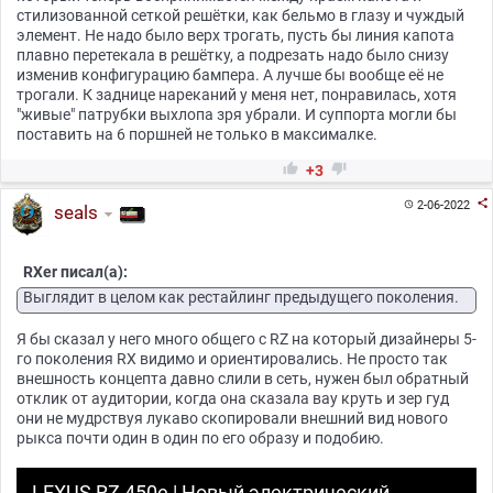
стилизованной сеткой решётки, как бельмо в глазу и чуждый
элемент. Не надо было верх трогать, пусть бы линия капота
плавно перетекала в решётку, а подрезать надо было снизу
изменив конфигурацию бампера. А лучше бы вообще её не
трогали. К заднице нареканий у меня нет, понравилась, хотя
"живые" патрубки выхлопа зря убрали. И суппорта могли бы
поставить на 6 поршней не только в максималке.


+3

2-06-2022

seals
RXer писал(а):
Выглядит в целом как рестайлинг предыдущего поколения.
Я бы сказал у него много общего с RZ на который дизайнеры 5-
го поколения RX видимо и ориентировались. Не просто так
внешность концепта давно слили в сеть, нужен был обратный
отклик от аудитории, когда она сказала вау круть и зер гуд
они не мудрствуя лукаво скопировали внешний вид нового
рыкса почти один в один по его образу и подобию.
LEXUS RZ 450e | Новый электрический