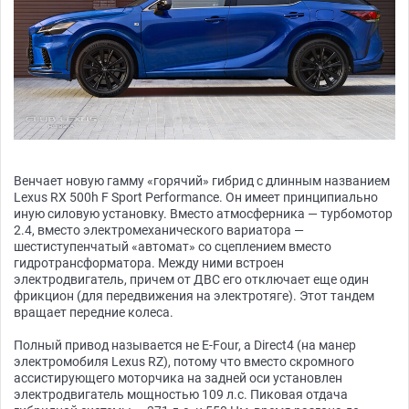
Венчает новую гамму «горячий» гибрид с длинным названием
Lexus RX 500h F Sport Performance. Он имеет принципиально
иную силовую установку. Вместо атмосферника — турбомотор
2.4, вместо электромеханического вариатора —
шестиступенчатый «автомат» со сцеплением вместо
гидротрансформатора. Между ними встроен
электродвигатель, причем от ДВС его отключает еще один
фрикцион (для передвижения на электротяге). Этот тандем
вращает передние колеса.
Полный привод называется не E-Four, а Direct4 (на манер
электромобиля Lexus RZ), потому что вместо скромного
ассистирующего моторчика на задней оси установлен
электродвигатель мощностью 109 л.с. Пиковая отдача