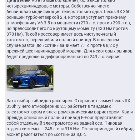
Двигателей V6 в гамме больше нет, остались только
четырехцилиндровые моторы. Собственно, чисто
бензиновая модификация теперь только одна. Lexus RX 350
оснащен турбочетверкой 2.4, которая уступает прежнему
атмосфернику V6 3.5 по мощности (279 л.с. против 299 л.с.),
но превосходит его по крутящему моменту (430 Нм против
370 Нм). Такой кроссовер имеет восьмиступенчатый
«автомат», передний или полный привод. В последнем
случае разгон до «сотни» занимает 7,1 с против 8,2 с у
прежней шестицилиндровой модели. Для некоторых рынков
будет предложена дефорсированная до 249 л.с. версия.
Зато выбор гибридов расширен. Открывает гамму Lexus RX
350h: у него атмосферник 2.5 работает в тандеме с
электромотором и электромеханическим вариатором. Как и
прежде, опционный полный привод E-Four представляет
собой отдельный электромотор на задней оси. Пиковая
отдача системы — 245 л.с. и 316 Нм. Полноприводный гибрид
может разогнаться до «сотни» за 8,0 с.