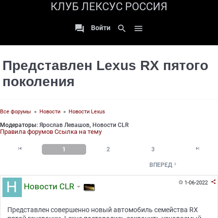
КЛУБ ЛЕКСУС РОССИЯ

search

Войти
Представлен Lexus RX пятого
поколения
Все форумы
»
Новости
»
Новости Lexus
Модераторы:
Ярослав Левашов
,
Новости CLR
Правила форумов
Ссылка на тему


1
2
3

ВПЕРЕД

1-06-2022

Новости CLR
Представлен совершенно новый автомобиль семейства RX