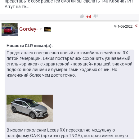
представьте себе разве геи смогли бы сделать 140 Кабана?!?!?
А тут на те....


+4

1-06-2022

Gordey-
Новости CLR писал(а):
Представлен совершенно новый автомобиль семейства RX
пятой генерации. Lexus постарались сохранить узнаваемый
стиль «эр-икса» с характерной «парящей» крышей, знакомой
подоконной линией и бумерангами ходовых огней. Но
изменений более чем достаточно.
В новом поколении Lexus RX переехал на модульную
платформу GA-K (архитектура TNGA), которая имеет новую