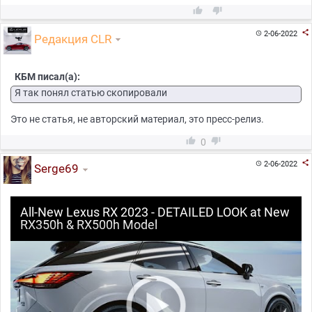



2-06-2022

Редакция CLR
КБМ писал(а):
Я так понял статью скопировали
Это не статья, не авторский материал, это пресс-релиз.


0

2-06-2022

Serge69
All-New Lexus RX 2023 - DETAILED LOOK at New
RX350h & RX500h Model