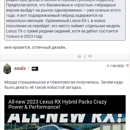
Предполагается, что бензиновые и «простые» гибридные
версии выйдут на рынок одновременно — уже осенью этого
года. А вот подзаряжаемый гибрид задержится на
несколько месяцев. Удлиненный Lexus RX L в новое
поколение не перейдет: его место займет отдельная модель
Lexus TX с тремя рядами сидений, хотя ее дебют состоится
только в 2023 году.
мне нравится, отличный дизайн,


0

1-06-2022

seals
Морда страшненькая и тяжеловатая получилась. Зачем надо
было делать её такой лобастой загадка.
All-new 2023 Lexus RX Hybrid Packs Crazy
Power & Performance!