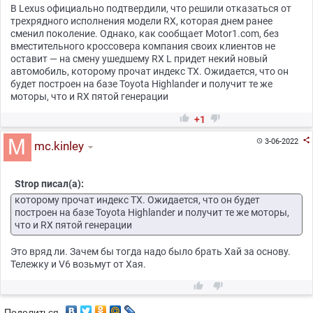
В Lexus официально подтвердили, что решили отказаться от
трехрядного исполнения модели RX, которая днем ранее
сменил поколение. Однако, как сообщает Motor1.com, без
вместительного кроссовера компания своих клиентов не
оставит — на смену ушедшему RX L придет некий новый
автомобиль, которому прочат индекс TX. Ожидается, что он
будет построен на базе Toyota Highlander и получит те же
моторы, что и RX пятой генерации


+1

3-06-2022

mc.kinley
Strop писал(а):
которому прочат индекс TX. Ожидается, что он будет
построен на базе Toyota Highlander и получит те же моторы,
что и RX пятой генерации
Это вряд ли. Зачем бы тогда надо было брать Хай за основу.
Тележку и V6 возьмут от Хая.


Поделиться