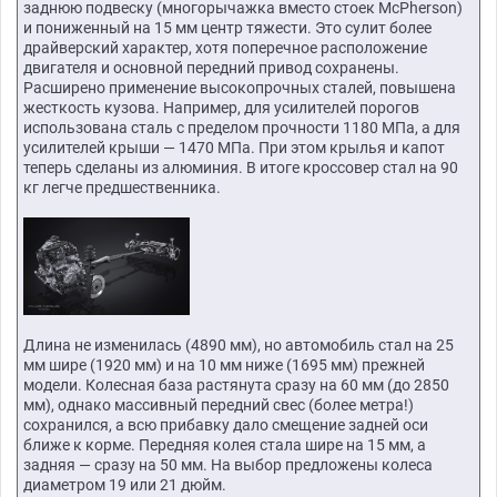
заднюю подвеску (многорычажка вместо стоек McPherson)
и пониженный на 15 мм центр тяжести. Это сулит более
драйверский характер, хотя поперечное расположение
двигателя и основной передний привод сохранены.
Расширено применение высокопрочных сталей, повышена
жесткость кузова. Например, для усилителей порогов
использована сталь с пределом прочности 1180 МПа, а для
усилителей крыши — 1470 МПа. При этом крылья и капот
теперь сделаны из алюминия. В итоге кроссовер стал на 90
кг легче предшественника.
Длина не изменилась (4890 мм), но автомобиль стал на 25
мм шире (1920 мм) и на 10 мм ниже (1695 мм) прежней
модели. Колесная база растянута сразу на 60 мм (до 2850
мм), однако массивный передний свес (более метра!)
сохранился, а всю прибавку дало смещение задней оси
ближе к корме. Передняя колея стала шире на 15 мм, а
задняя — сразу на 50 мм. На выбор предложены колеса
диаметром 19 или 21 дюйм.