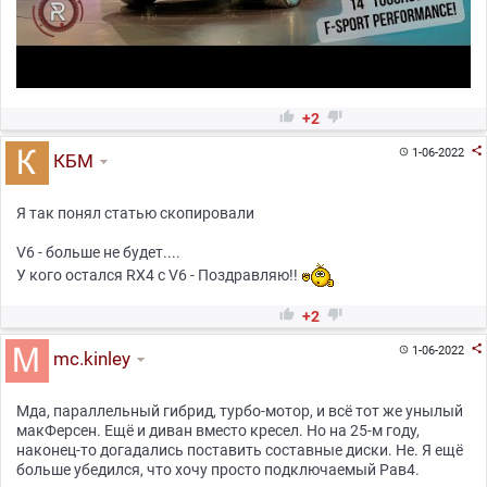


+2

1-06-2022

КБМ
Я так понял статью скопировали
V6 - больше не будет....
У кого остался RX4 c V6 - Поздравляю!!


+2

1-06-2022

mc.kinley
Мда, параллельный гибрид, турбо-мотор, и всё тот же унылый
макФерсен. Ещё и диван вместо кресел. Но на 25-м году,
наконец-то догадались поставить составные диски. Не. Я ещё
больше убедился, что хочу просто подключаемый Рав4.