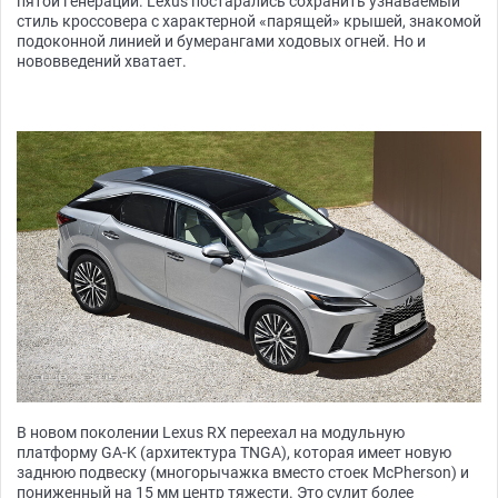
пятой генерации. Lexus постарались сохранить узнаваемый
стиль кроссовера с характерной «парящей» крышей, знакомой
подоконной линией и бумерангами ходовых огней. Но и
нововведений хватает.
В новом поколении Lexus RX переехал на модульную
платформу GA-K (архитектура TNGA), которая имеет новую
заднюю подвеску (многорычажка вместо стоек McPherson) и
пониженный на 15 мм центр тяжести. Это сулит более