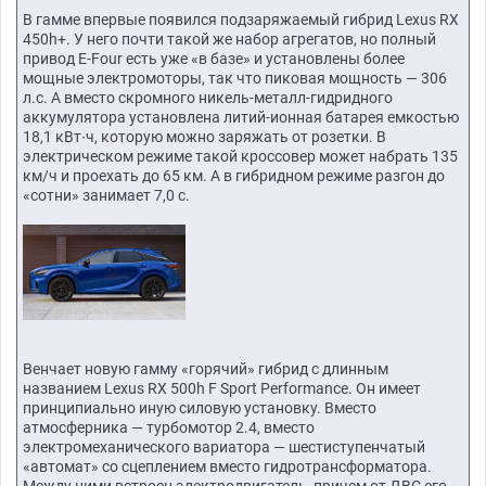
В гамме впервые появился подзаряжаемый гибрид Lexus RX
450h+. У него почти такой же набор агрегатов, но полный
привод E-Four есть уже «в базе» и установлены более
мощные электромоторы, так что пиковая мощность — 306
л.с. А вместо скромного никель-металл-гидридного
аккумулятора установлена литий-ионная батарея емкостью
18,1 кВт∙ч, которую можно заряжать от розетки. В
электрическом режиме такой кроссовер может набрать 135
км/ч и проехать до 65 км. А в гибридном режиме разгон до
«сотни» занимает 7,0 с.
Венчает новую гамму «горячий» гибрид с длинным
названием Lexus RX 500h F Sport Performance. Он имеет
принципиально иную силовую установку. Вместо
атмосферника — турбомотор 2.4, вместо
электромеханического вариатора — шестиступенчатый
«автомат» со сцеплением вместо гидротрансформатора.
Между ними встроен электродвигатель, причем от ДВС его