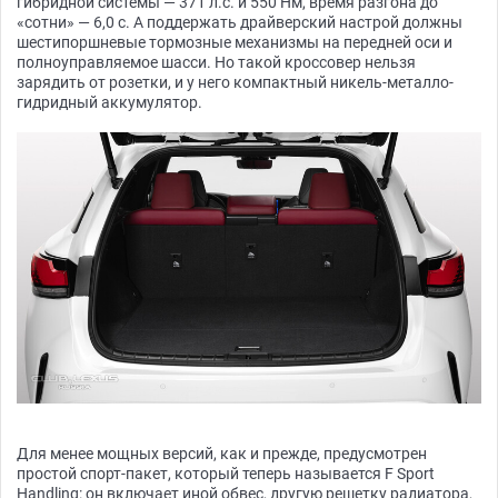
гибридной системы — 371 л.с. и 550 Нм, время разгона до
«сотни» — 6,0 с. А поддержать драйверский настрой должны
шестипоршневые тормозные механизмы на передней оси и
полноуправляемое шасси. Но такой кроссовер нельзя
зарядить от розетки, и у него компактный никель-металло-
гидридный аккумулятор.
Для менее мощных версий, как и прежде, предусмотрен
простой спорт-пакет, который теперь называется F Sport
Handling: он включает иной обвес, другую решетку радиатора,