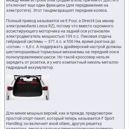
отключает еще один фрикцион (для передвижения на
электротяге). Этот тандем вращает передние колеса.
Полный привод называется не E-Four, а Direct4 (на манер
электромобиля Lexus RZ), потому что вместо скромного
ассистирующего моторчика на задней оси установлен
электродвигатель мощностью 109 л.с. Пиковая отдача
гибридной системы — 371 л.с. и 550 Нм, время разгона до
«сотни» — 6,0 с. А поддержать драйверский настрой должны
шестипоршневые тормозные механизмы на передней оси и
полноуправляемое шасси. Но такой кроссовер нельзя
зарядить от розетки, и у него компактный никель-металло-
гидридный аккумулятор.
Для менее мощных версий, как и прежде, предусмотрен
простой спорт-пакет, который теперь называется F Sport
Handling: он включает иной обвес, другую решетку
радиатора, декор в салоне и перенастроенную подвеску.