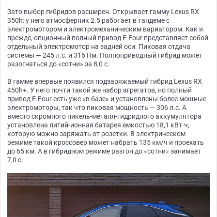
Зато выбор гибридов расширен. Открывает гамму Lexus RX
350h: у него атмосферник 2.5 работает в тандеме с
электромотором и электромеханическим вариатором. Как и
прежде, опционный полный привод E-Four представляет собой
отдельный электромотор на задней оси. Пиковая отдача
системы — 245 л.с. и 316 Нм. Полноприводный гибрид может
разогнаться до «сотни» за 8,0 с.
В гамме впервые появился подзаряжаемый гибрид Lexus RX
450h+. У него почти такой же набор агрегатов, но полный
привод E-Four есть уже «в базе» и установлены более мощные
электромоторы, так что пиковая мощность — 306 л.с. А
вместо скромного никель-металл-гидридного аккумулятора
установлена литий-ионная батарея емкостью 18,1 кВт∙ч,
которую можно заряжать от розетки. В электрическом
режиме такой кроссовер может набрать 135 км/ч и проехать
до 65 км. А в гибридном режиме разгон до «сотни» занимает
7,0 с.