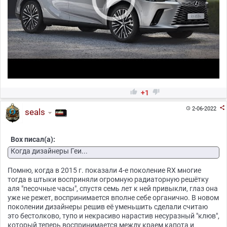


+1

2-06-2022

seals
Box писал(а):
Когда дизайнеры Геи...
Помню, когда в 2015 г. показали 4-е поколение RX многие
тогда в штыки восприняли огромную радиаторную решётку
аля "песочные часы", спустя семь лет к ней привыкли, глаз она
уже не режет, воспринимается вполне себе органично. В новом
поколении дизайнеры решив её уменьшить сделали считаю
это бестолково, тупо и некрасиво нарастив несуразный "клюв",
который теперь воспринимается между краем капота и