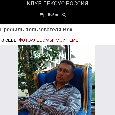
КЛУБ ЛЕКСУС РОССИЯ

search

Войти
Профиль пользователя Box
О СЕБЕ
ФОТОАЛЬБОМЫ
МОИ ТЕМЫ