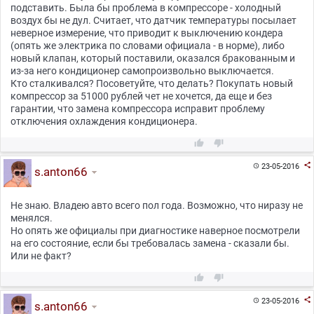
подставить. Была бы проблема в компрессоре - холодный
воздух бы не дул. Считает, что датчик температуры посылает
неверное измерение, что приводит к выключению кондера
(опять же электрика по словами официала - в норме), либо
новый клапан, который поставили, оказался бракованным и
из-за него кондиционер самопроизвольно выключается.
Кто сталкивался? Посоветуйте, что делать? Покупать новый
компрессор за 51000 рублей чет не хочется, да еще и без
гарантии, что замена компрессора исправит проблему
отключения охлаждения кондиционера.



23-05-2016

s.anton66
Не знаю. Владею авто всего пол года. Возможно, что ниразу не
менялся.
Но опять же официалы при диагностике наверное посмотрели
на его состояние, если бы требовалась замена - сказали бы.
Или не факт?



23-05-2016

s.anton66