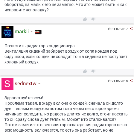
оборотах, на малых его не заметно. Что это может быть и как
исправите неполадку?



31-07-2017

markii
Почистить радиатор кондиционера.
Вентиляция сидений забирает воздух от сопл кондея под
сидушкой, если кондей не холодит то и в сидения не поступает
холодный воздух



21-06-2018

sednextw
Здравствуйте всем!
Проблема такая, в жару включаю кондей, сначала он долго
дует теплым воздухом потом тока через некоторое время
начинает холодить, но радость длится не долго, стоит поехать
то он сразу снова дует теплым. Может кто сталкивался?
Потом заметил что вентилятор охлаждения радиаторов не на
всю мощность включается, то есть она работает, но не