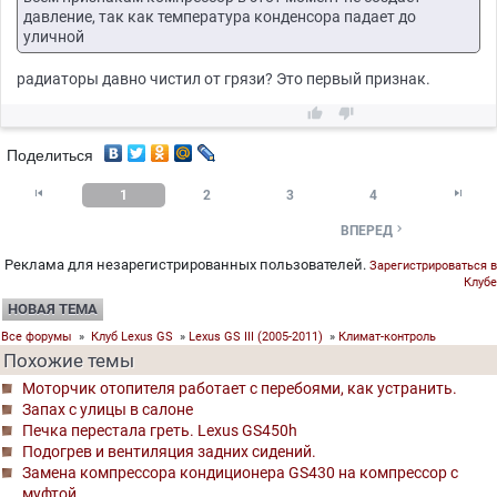
давление, так как температура конденсора падает до
уличной
радиаторы давно чистил от грязи? Это первый признак.


Поделиться


1
2
3
4

ВПЕРЕД
Реклама для незарегистрированных пользователей.
Зарегистрироваться в
Клубе
НОВАЯ ТЕМА
Все форумы
»
Клуб Lexus GS
»
Lexus GS III (2005-2011)
»
Климат-контроль
Похожие темы
Моторчик отопителя работает с перебоями, как устранить.
Запах с улицы в салоне
Печка перестала греть. Lexus GS450h
Подогрев и вентиляция задних сидений.
Замена компрессора кондиционера GS430 на компрессор с
муфтой