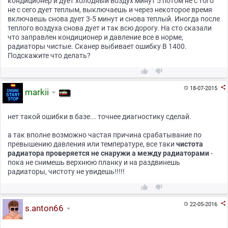
кондиционер и дует холодный воздух минут 5 потом не с того
не с сего дует теплым, выключаешь и через некоторое время
включаешь снова дует 3-5 минут и снова теплый. Иногда после
теплого воздуха снова дует и так всю дорогу. На сто сказали
что заправлен кондиционер и давление все в норме,
радиаторы чистые. Сканер выбивает ошибку B 1400.
Подскажите что делать?



18-07-2015

markii
нет такой ошибки в базе... точнее диагностику сделай.
а так вполне возможно частая причина срабатывание по
превышению давления или температуре, все таки
чистота
радиатора проверяется не снаружи а между радиаторами
-
пока не снимешь верхнюю планку и на раздвинешь
радиаторы, чистоту не увидешь!!!!!



22-05-2016

s.anton66