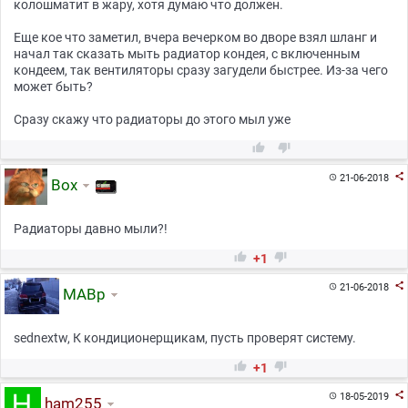
колошматит в жару, хотя думаю что должен.
Еще кое что заметил, вчера вечерком во дворе взял шланг и
начал так сказать мыть радиатор кондея, с включенным
кондеем, так вентиляторы сразу загудели быстрее. Из-за чего
может быть?
Сразу скажу что радиаторы до этого мыл уже



21-06-2018

Box
Радиаторы давно мыли?!


+1

21-06-2018

МАВр
sednextw, К кондиционерщикам, пусть проверят систему.


+1

18-05-2019

ham255