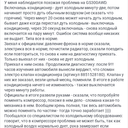
У меня наблюдается похожая проблема на GS300AWD.
Включаешь кондиционер - дует холодным минуту-две, потом
начинает просто дуть обычным воздухом (не сказать что
горячим). Через минут 20 снова может начать дуть холодным,
бывает даже когда перестал дуть холодным - выключишь
кондиционер, через 20 секунд включаешь - снова холодный
включается на пару минут. Ошибок система вообще никаких
не выдает. Типа все в норме.
Заехал к официалам: давление фреона в норме сказали,
электрика вся в норме, почистили радиатор, сказали поездить
если повториться, то снова к ним на диагностику приехать.
Только выехал от них - снова не дует холодным.
Приехал к ним снова. Продолжили диагностику: после 9!!!
часов изучения автомобиля вынесли вердикт, что сломан
электро клапан кондиционера (артикул 8851528180). Клапан у
них же заказал, везли целый месяц, поменяли. В итоге в работе
кондиционера ничего не изменилось - также выключается
через минуту работы.
Официалы в итоге развели руками - сказали, что попробуйте
поменять компрессор, похоже в нем дело - сломана какая-то
механика в нем. Вообщем хрень полная, так весь автомобиль
можно поменять по частям - тогда точно заработает ))))
Пообщался со специалистом по холодильному оборудованию:
говорит, что в компрессоре проблема не может быть, так как
холодный воздух нормально дует, рука замерзает если