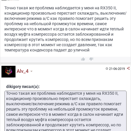
Точно такая же проблема наблюдается у меня на RX350 II,
кондиционер произвольно перестает охлаждать, выключение/
включение режима a/C как правило помогает решить эту
проблему на небольшой промежуток времени, самое
интересное что в момент когда в салон начинает идти теплый
воздух муфта компрессора остается заблокированной и
продолжает крутить компрессор, но по всем признакам
компрессор в этот момент не создает давление, так как
температура конденсора падает до уличной



21-06-2019

Alv_4
dikigory писал(а):
Точно такая же проблема наблюдается у меня на RX350 II,
кондиционер произвольно перестает охлаждать,
выключение/включение режима a/C как правило помогает
решить эту проблему на небольшой промежуток времени,
самое интересное что в момент когда в салон начинает идти
теплый воздух муфта компрессора остается
заблокированной и продолжает крутить компрессор, но по
всем признакам компрессор в этот момент не создает