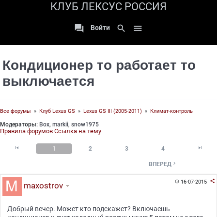
КЛУБ ЛЕКСУС РОССИЯ

search

Войти
Кондиционер то работает то
выключается
Все форумы
»
Клуб Lexus GS
»
Lexus GS III (2005-2011)
»
Климат-контроль
Модераторы:
Box
,
markii
,
snow1975
Правила форумов
Ссылка на тему


1
2
3
4

ВПЕРЕД

16-07-2015

maxostrov
Добрый вечер. Может кто подскажет? Включаешь