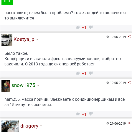
расскажите, в чем была проблема? тоже кондей то включится
то выключится


+1

19-05-2019

Kostya_p
Было такое.
Кондёрщики выкачали фреон, завакуумировали, и обратно
закачали. С 2013 года до сих пор всё работает


+1

19-05-2019

snow1975
ham255, масса причин. Заезжаете к кондиционерщикам и всё
за 15 минут выясняется.


+1

21-06-2019

dikigory