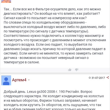
Так... Если все же в Фильтре-осушителе дело, как это можно
диагностировать? Он вообще на что влияет, как работает?
Сигнал какой-то посылает на компрессор или как?
По словам спеца по холодильному оборудованию -
выключаться холодный воздух может либо по давлению, либо
по температуре (по сигналу с датчика температуры).
Соответственно нужно подключить к коллектору манометр и
посмотреть что происходит с давлением в момент отключения
холодного воздуха. Если оно падает, то вырубается по
давлению (надо искать причину по которой давление падает в
системе). Если ничего не меняется, то нужно замерять сигнал
датчика - возможно он посылает неверный сигнал о
температуре в салоне.



31-07-2017

Артем4
Добрый день. Lexus gs300 2008 г. 190 Рестайл. Вопрос
следующего характера. Не холодит кондиционер на холостых
и на малых оборотах, Фарион только заправил, начинает
холодить если крутить 3+ оборотов, есть ощущение, что так
же и обдув сидения работает хорошо только на высоких