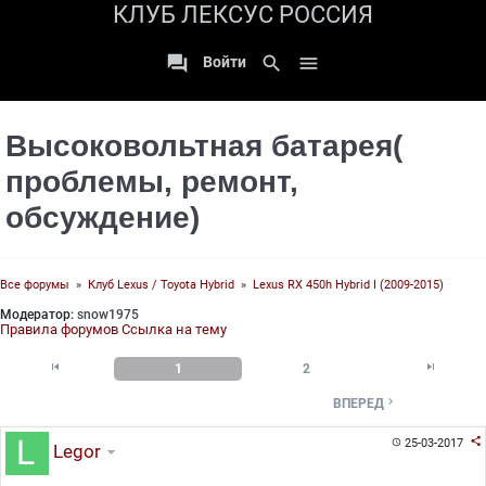
КЛУБ ЛЕКСУС РОССИЯ

search

Войти
Высоковольтная батарея(
проблемы, ремонт,
обсуждение)
Все форумы
»
Клуб Lexus / Toyota Hybrid
»
Lexus RX 450h Hybrid I (2009-2015)
Модератор:
snow1975
Правила форумов
Ссылка на тему


1
2

ВПЕРЕД

25-03-2017

Legor