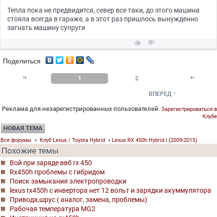
Тепла пока не предвидится, север все таки, до этого машина
стояла всегда в гараже, а в этот раз пришлось вынужденно
загнать машину супруги


Поделиться


1
2

ВПЕРЕД
Реклама для незарегистрированных пользователей.
Зарегистрироваться в
Клубе
НОВАЯ ТЕМА
Все форумы
»
Клуб Lexus / Toyota Hybrid
»
Lexus RX 450h Hybrid I (2009-2015)
Похожие темы
Вой при заряде ввб rx 450
Rx450h проблемы с гибридом
Поиск замыкания электропроводки
lexus rx450h с инвертора нет 12 вольт и зарядки акуммулятора
Привода,шрус ( аналог, замена, проблемы)
Рабочая температура MG2