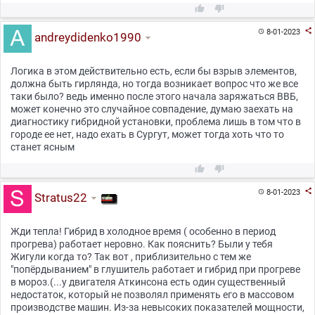



8-01-2023

andreydidenko1990
Логика в этом действительно есть, если бы взрыв элементов,
должна быть гирлянда, но тогда возникает вопрос что же все
таки было? ведь именно после этого начала заряжаться ВВБ,
может конечно это случайное совпадение, думаю заехать на
диагностику гибридной установки, проблема лишь в том что в
городе ее нет, надо ехать в Сургут, может тогда хоть что то
станет ясным



8-01-2023

Stratus22
Жди тепла! Гибрид в холодное время ( особенно в период
прогрева) работает неровно. Как пояснить? Были у тебя
Жигули когда то? Так вот , приблизительно с тем же
"попёрдыванием" в глушитель работает и гибрид при прогреве
в мороз.(...у двигателя Аткинсона есть один существенный
недостаток, который не позволял применять его в массовом
производстве машин. Из-за невысоких показателей мощности,