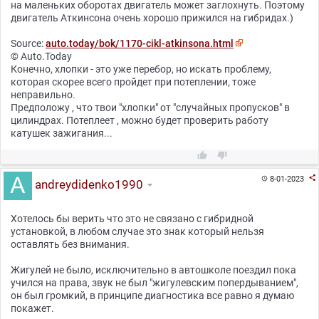
на маленьких оборотах двигатель может заглохнуть. Поэтому
двигатель Аткинсона очень хорошо прижился на гибридах.)
Source:
auto.today/bok/1170-cikl-atkinsona.html
© Auto.Today
Конечно, хлопки - это уже перебор, но искать проблему,
которая скорее всего пройдет при потеплении, тоже
неправильно.
Предположу , что твои "хлопки" от "случайных пропусков" в
цилиндрах. Потеплеет , можно будет проверить работу
катушек зажигания...



8-01-2023

andreydidenko1990
Хотелось бы верить что это не связано с гибридной
установкой, в любом случае это знак который нельзя
оставлять без внимания.
Жигулей не было, исключительно в автошколе поездил пока
учился на права, звук не был "жигулевским попердыванием",
он был громкий, в принципе диагностика все равно я думаю
покажет.