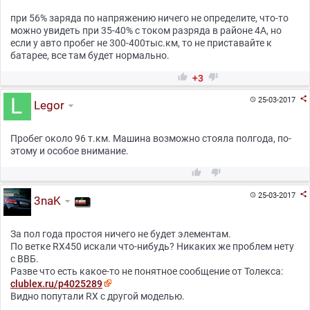
при 56% заряда по напряжению ничего не определите, что-то
можно увидеть при 35-40% с током разряда в районе 4А, но
если у авто пробег не 300-400тыс.км, то не приставайте к
батарее, все там будет нормально.


+3

25-03-2017

Legor
Пробег около 96 т.км. Машина возможно стояла полгода, по-
этому и особое внимание.



25-03-2017

3naK
За пол года простоя ничего не будет элементам.
По ветке RX450 искали что-нибудь? Никаких же проблем нету
с ВВБ.
Разве что есть какое-то не понятное сообщение от Толекса:
clublex.ru/p4025289
Видно попутали RX с другой моделью.