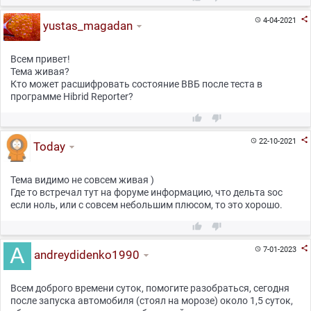

4-04-2021

yustas_magadan
Всем привет!
Тема живая?
Кто может расшифровать состояние ВВБ после теста в
программе Hibrid Reporter?



22-10-2021

Today
Тема видимо не совсем живая )
Где то встречал тут на форуме информацию, что дельта soc
если ноль, или с совсем небольшим плюсом, то это хорошо.



7-01-2023

andreydidenko1990
Всем доброго времени суток, помогите разобраться, сегодня
после запуска автомобиля (стоял на морозе) около 1,5 суток,