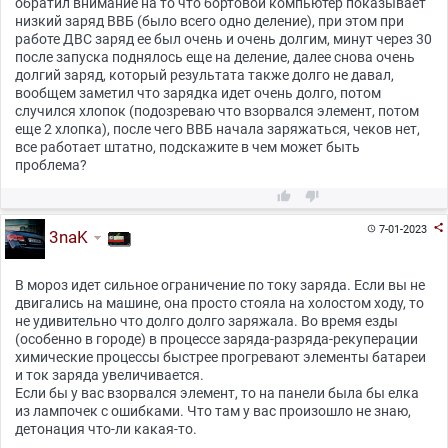
обратил внимание на то что бортовой компьютер показывает
низкий заряд ВВБ (было всего одно деление), при этом при
работе ДВС заряд ее был очень и очень долгим, минут через 30
после запуска поднялось еще на деление, далее снова очень
долгий заряд, который результата также долго не давал,
вообщем заметил что зарядка идет очень долго, потом
случился хлопок (подозреваю что взорвался элемент, потом
еще 2 хлопка), после чего ВВБ начала заряжаться, чеков нет,
все работает штатно, подскажите в чем может быть
проблема?



7-01-2023

3naK
В мороз идет сильное ограничение по току заряда. Если вы не
двигались на машине, она просто стояла на холостом ходу, то
не удивительно что долго долго заряжала. Во время езды
(особенно в городе) в процессе заряда-разряда-рекуперации
химические процессы быстрее прогревают элементы батареи
и ток заряда увеличивается.
Если бы у вас взорвался элемент, то на панели была бы елка
из лампочек с ошибками. Что там у вас произошло не знаю,
детонация что-ли какая-то.