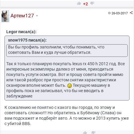


+2

26-03-2017

Артем127
Legor писал(а):
snow1975 писал(а):
Вы бы профиль заполнили, чтобы понимать, что
советовать Вам и куда лучше обратиться.
Так я только планирую покупать lexus rx 450 h 2012 год. Все
интересные экземпляры далеко от меня, приходиться
покупать услуги осмотра. Вот и прошу совета пройти мимо
или такой разброс при простом снятии характеристики
сканером вполне может быть.
Текущую машину в
профиль пока не записывал, что бы не вводить в
заблуждение
К сожалению не понятно с какого вы города, по этому и
советовать сложно!!! Но обратитесь к Бубёному (Слава) он
вам подскажет и подберёт авто. А то можно и 2013 купить уже
с убитой ВВБ.

