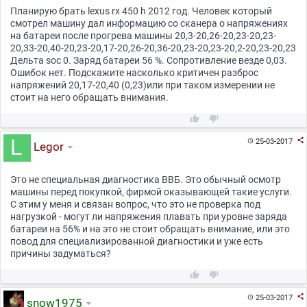
Планирую брать lexus rx 450 h 2012 год. Человек который
смотрел машину дал информацию со сканера о напряжениях
на батареи после прогрева машины 20,3-20,26-20,23-20,23-
20,33-20,40-20,23-20,17-20,26-20,36-20,23-20,23-20,2-20,23-20,23
Дельта soc 0. Заряд батареи 56 %. Сопротивление везде 0,03.
Ошибок нет. Подскажите насколько критичен разброс
напряжений 20,17-20,40 (0,23)или при таком измерении не
стоит на него обращать внимания.



25-03-2017

Legor
Это не специальная диагностика ВВБ. Это обычный осмотр
машины перед покупкой, фирмой оказывающей такие услуги.
С этим у меня и связан вопрос, что это не проверка под
нагрузкой - могут ли напряжения плавать при уровне заряда
батареи на 56% и на это не стоит обращать внимание, или это
повод для специализированной диагностики и уже есть
причины задуматься?



25-03-2017

snow1975