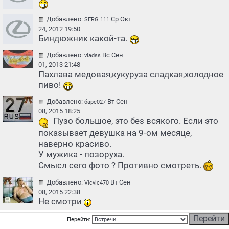
Добавлено:
Ср Окт
SERG 111
24, 2012 19:50
Биндюжник какой-та.
Добавлено:
Вс Сен
vladss
01, 2013 21:48
Пахлава медовая,кукуруза сладкая,холодное
пиво!
Добавлено:
Вт Сен
барс027
08, 2015 18:25
Пузо большое, это без всякого. Если это
показывает девушка на 9-ом месяце,
наверно красиво.
У мужика - позоруха.
Смысл сего фото ? Противно смотреть.
Добавлено:
Вт Сен
Vicvic470
08, 2015 22:38
Не смотри
Перейти: