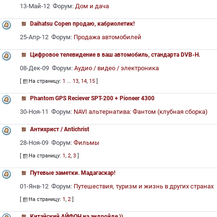
13-Май-12 Форум:
Дом и дача
Daihatsu Copen продаю, кабриолетик!
25-Апр-12 Форум:
Продажа автомобилей
Цифровое телевидение в ваш автомобиль, стандарта DVB-H.
08-Дек-09 Форум:
Аудио / видео / электроника
[
На страницу:
1
...
13
,
14
,
15
]
Phantom GPS Reciever SPT-200 + Pioneer 4300
30-Ноя-11 Форум:
NAVI альтернатива: Фантом (клубная сборка)
Антихрист / Antichrist
28-Ноя-09 Форум:
Фильмы
[
На страницу:
1
,
2
,
3
]
Путевые заметки. Мадагаскар!
01-Янв-12 Форум:
Путешествия, туризм и жизнь в других странах
[
На страницу:
1
,
2
]
Китайский АЙФОН на андройде.))