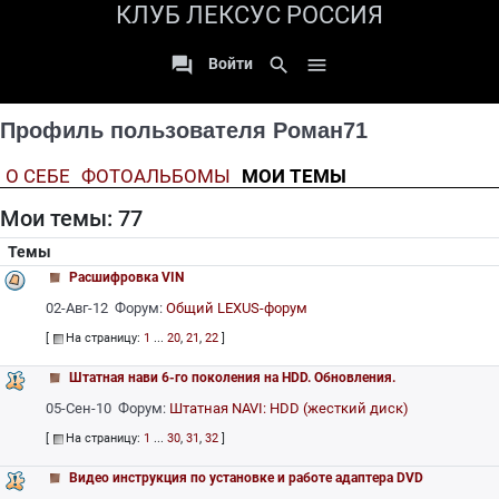
КЛУБ ЛЕКСУС РОССИЯ

search

Войти
Профиль пользователя Роман71
О СЕБЕ
ФОТОАЛЬБОМЫ
МОИ ТЕМЫ
Мои темы: 77
Темы
Расшифровка VIN
02-Авг-12 Форум:
Общий LEXUS-форум
[
На страницу:
1
...
20
,
21
,
22
]
Штатная нави 6-го поколения на HDD. Обновления.
05-Сен-10 Форум:
Штатная NAVI: HDD (жесткий диск)
[
На страницу:
1
...
30
,
31
,
32
]
Видео инструкция по установке и работе адаптера DVD