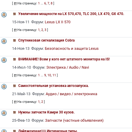
[
На страницу:
1
...
6
,
7
,
8
]
Увеличение мощности на LX 570,470, TLC 200, LX 470, GX 470.
15-Ноя-11 Форум:
Lexus LX II 570
[
На страницу:
1
,
2
,
3
]
Спутниковая сигнализация Cobra
14-Ноя-13 Форум:
Безопасность и защита Lexus
ВНИМАНИЕ! Всем у кого нет штатного монитора на IS!
14-Июл-10 Форум:
Электрика / Audio / Navi
[
На страницу:
1
...
9
,
10
,
11
]
Самостоятельная установка автозапуска.
21-Май-13 Форум:
Аудио / видео / электроника
[
На страницу:
1
,
2
]
Нужны запчасти Камри 30 кузов.
25-Фев-13 Форум:
Запчасти (частные объявления)
Лайвжоурнал)))) Интересные типы.