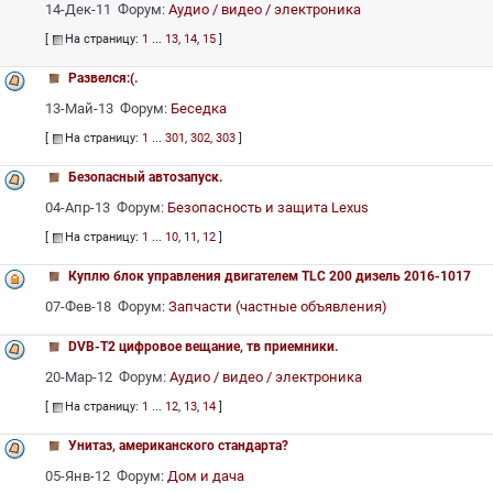
14-Дек-11 Форум:
Аудио / видео / электроника
[
На страницу:
1
...
13
,
14
,
15
]
Развелся:(.
13-Май-13 Форум:
Беседка
[
На страницу:
1
...
301
,
302
,
303
]
Безопасный автозапуск.
04-Апр-13 Форум:
Безопасность и защита Lexus
[
На страницу:
1
...
10
,
11
,
12
]
Куплю блок управления двигателем TLC 200 дизель 2016-1017
07-Фев-18 Форум:
Запчасти (частные объявления)
DVB-T2 цифровое вещание, тв приемники.
20-Мар-12 Форум:
Аудио / видео / электроника
[
На страницу:
1
...
12
,
13
,
14
]
Унитаз, американского стандарта?
05-Янв-12 Форум:
Дом и дача