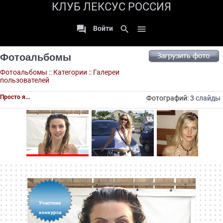
КЛУБ ЛЕКСУС РОССИЯ

search

Войти
Фотоальбомы
Фотоальбомы
::
Категории
::
Галереи
пользователей
Просто я...
Фотографий: 3
слайды
Участник
конкурса