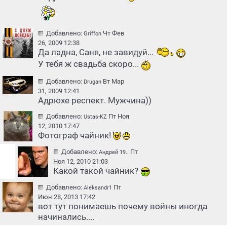
Добавлено:
Чт Фев
Griffon
26, 2009 12:38
Да ладна, Саня, не завидуй...
У тебя ж свадьба скоро...
Добавлено:
Вт Мар
Drugan
31, 2009 12:41
Адрюхе респект. Мужчина))
Добавлено:
Пт Ноя
Ustas-KZ
12, 2010 17:47
Фотограф чайник!
Добавлено:
Пт
Андрей 19..
Ноя 12, 2010 21:03
Какой такой чайник?
Добавлено:
Пт
Aleksandr1
Июн 28, 2013 17:42
вот тут понимаешь почему войны иногда
начинались....