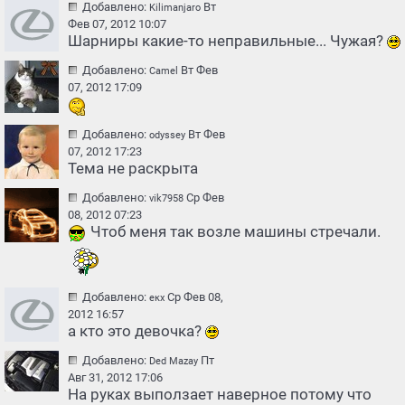
Добавлено:
Вт
Kilimanjaro
Фев 07, 2012 10:07
Шарниры какие-то неправильные... Чужая?
Добавлено:
Вт Фев
Camel
07, 2012 17:09
Добавлено:
Вт Фев
odyssey
07, 2012 17:23
Тема не раскрыта
Добавлено:
Ср Фев
vik7958
08, 2012 07:23
Чтоб меня так возле машины стречали.
Добавлено:
Ср Фев 08,
екх
2012 16:57
а кто это девочка?
Добавлено:
Пт
Ded Mazay
Авг 31, 2012 17:06
На руках выползает наверное потому что