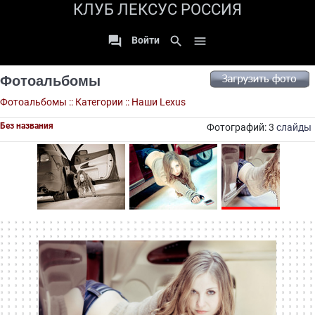
КЛУБ ЛЕКСУС РОССИЯ

search

Войти
Фотоальбомы
Фотоальбомы
::
Категории
::
Наши Lexus
Без названия
Фотографий: 3
слайды