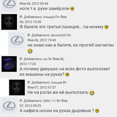
Фев 06, 2012 09:44
ноги т.е. руки замёрзли
Добавлено:
Пн Фев
Злющий
06, 2012 15:38
Ф балете это третья пазиция... па-моему
Добавлено:
Пн
dachnik535
Фев 06, 2012 19:43
не знаю как в балете, но прогиб засчитан
Добавлено:
Пн Фев 06,
wa
2012 17:20
А почему девушко на всех фото выползает
из машины на руках?
Добавлено:
Вт
Злющий
Фев 07, 2012 07:57
Не на рогах же ей выползать
Добавлено:
Вт Фев
SERG 111
07, 2012 09:29
А нафига носки на руках дырявые ?