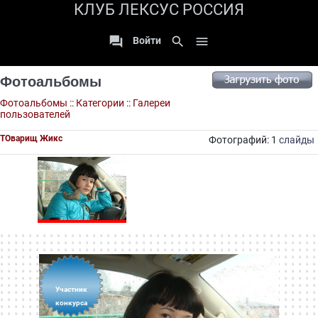
КЛУБ ЛЕКСУС РОССИЯ

search

Войти
Фотоальбомы
Фотоальбомы
::
Категории
::
Галереи
пользователей
ТОварищ Жикс
Фотографий: 1
слайды
Участник
конкурса