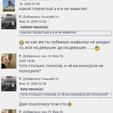
19, 2009 01:39
какой глазастый а я и не заметил
Добавлено:
Чт
Роман888
Фев 19, 2009 10:26
sekator писал(а):
какой глазастый а я и не заметил
ну как же ты лубимую мафынку не увидал
то, всё на девушек да на девушек ......
Добавлено:
Чт Фев 19,
Katy
2009 18:08
тута столько голосов, а чё на конкурсе не
голосуете?
Добавлено:
Чт
Роман888
Фев 19, 2009 22:55
Katy писал(а):
тута столько голосов, а чё на конкурсе не голосуете?
Дай ссылочкуу пож-ста
Добавлено:
Пт Фев 20,
Katy